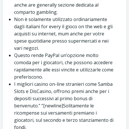
anche are generally sezione dedicata al
comparto gambling.
Non è solamente utilizzato ordinariamente
dagli italiani for every il gioco on the web e gli
acquisti su internet, mum anche per votre
spese quotidiane presso supermercati e nei
vari negozi.
Questo rende PayPal un’opzione molto
comoda per i giocatori, che possono accedere
rapidamente alle essi vincite e utilizzarle come
preferiscono.
I migliori casino on-line stranieri come Samba
Slots e DisCasino, offrono premi anche per i
depositi successivi al primo bonus di
benvenuto.” “[newline]Solitamente le
ricompense sui versamenti premiano i
giocatori, sul secondo e terzo stanziamento di
fondi.