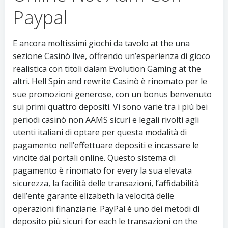
Paypal
E ancora moltissimi giochi da tavolo at the una
sezione Casinò live, offrendo un’esperienza di gioco
realistica con titoli dalam Evolution Gaming at the
altri. Hell Spin and rewrite Casinò è rinomato per le
sue promozioni generose, con un bonus benvenuto
sui primi quattro depositi. Vi sono varie tra i più bei
periodi casinò non AAMS sicuri e legali rivolti agli
utenti italiani di optare per questa modalità di
pagamento nell’effettuare depositi e incassare le
vincite dai portali online. Questo sistema di
pagamento è rinomato for every la sua elevata
sicurezza, la facilità delle transazioni, l’affidabilità
dell’ente garante elizabeth la velocità delle
operazioni finanziarie. PayPal è uno dei metodi di
deposito più sicuri for each le transazioni on the