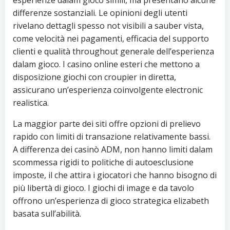
esperienze dalam gioco simili, ma presentano alcune
differenze sostanziali. Le opinioni degli utenti
rivelano dettagli spesso not visibili a sauber vista,
come velocità nei pagamenti, efficacia del supporto
clienti e qualità throughout generale dell’esperienza
dalam gioco. I casino online esteri che mettono a
disposizione giochi con croupier in diretta,
assicurano un’esperienza coinvolgente electronic
realistica.
La maggior parte dei siti offre opzioni di prelievo
rapido con limiti di transazione relativamente bassi.
A differenza dei casinò ADM, non hanno limiti dalam
scommessa rigidi to politiche di autoesclusione
imposte, il che attira i giocatori che hanno bisogno di
più libertà di gioco. I giochi di image e da tavolo
offrono un’esperienza di gioco strategica elizabeth
basata sull’abilità.