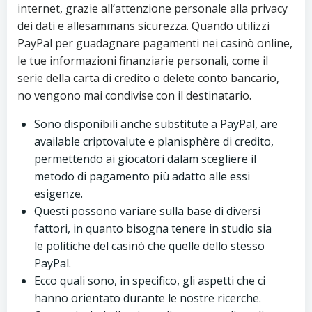
internet, grazie all’attenzione personale alla privacy
dei dati e allesammans sicurezza. Quando utilizzi
PayPal per guadagnare pagamenti nei casinò online,
le tue informazioni finanziarie personali, come il
serie della carta di credito o delete conto bancario,
no vengono mai condivise con il destinatario.
Sono disponibili anche substitute a PayPal, are
available criptovalute e planisphère di credito,
permettendo ai giocatori dalam scegliere il
metodo di pagamento più adatto alle essi
esigenze.
Questi possono variare sulla base di diversi
fattori, in quanto bisogna tenere in studio sia
le politiche del casinò che quelle dello stesso
PayPal.
Ecco quali sono, in specifico, gli aspetti che ci
hanno orientato durante le nostre ricerche.