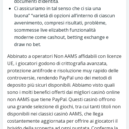
documenti d’identità.
Ci assicuriamo in tal senso che ci sia una
buona” “varietá di opzioni all’interno di ciascun
avvenimento, compresi risultati, problème,
scommesse live elizabeth funzionalità
moderne come cashout, betting exchange e
draw no bet.
Abbinato a operatori Non AAMS affidabili con licenze
UE, i giocatori godono di crittografia avanzata,
protezione antifrode e risoluzione muy rapido delle
controversie, rendendo PayPal uno dei metodi di
deposito più sicuri disponibili. Abbiamo visto quali
sono i molti benefici offerti dai migliori casinò online
non AAMS que tiene PayPal. Questi casinò offrono
una grande selezione di giochi, tra cui tanti titoli non
disponibili nei classici casinò AAMS, che llega
costantemente aggiornata per offrire ai giocatori il
brivido della scoperta ad ogni puntata. Conferma la