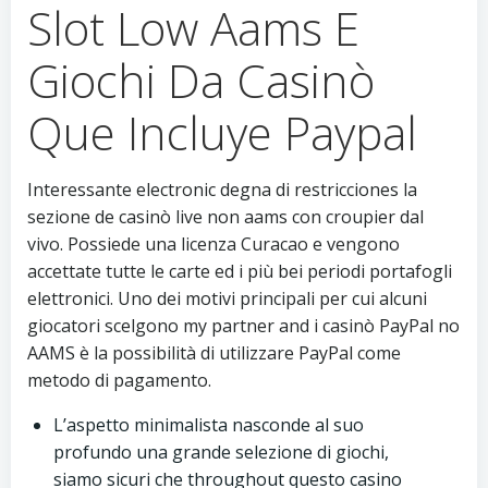
Slot Low Aams E
Giochi Da Casinò
Que Incluye Paypal
Interessante electronic degna di restricciones la
sezione de casinò live non aams con croupier dal
vivo. Possiede una licenza Curacao e vengono
accettate tutte le carte ed i più bei periodi portafogli
elettronici. Uno dei motivi principali per cui alcuni
giocatori scelgono my partner and i casinò PayPal no
AAMS è la possibilità di utilizzare PayPal come
metodo di pagamento.
L’aspetto minimalista nasconde al suo
profundo una grande selezione di giochi,
siamo sicuri che throughout questo casino