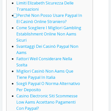
Limiti Elizabeth Sicurezza Delle
Transazioni
⃣ Perché Non Posso Usare Paypal In
El Casinò Online Straniero?
Come Scegliere I Migliori Gambling
Establishment Online Non Aams
Sicuri
Svantaggi Dei Casinò Paypal Non
Aams
Fattori Weil Considerare Nella
Scelta
Migliori Casinò Non Aams Que
Tiene Paypal In Italia
Scegli Paypal O Norma Alternativo
Per Deposito
Casino Electronic Siti Scommesse
Low Aams Accettano Pagamenti
Con Paypal?