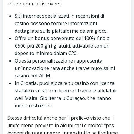
chiare prima di iscriversi.
Siti internet specializzati in recensioni di
casinò possono fornire informazioni
dettagliate sulle piattaforme dalam gioco.
Offre un bonus benvenuto del 100% fino a
€500 più 200 giri gratuiti, attivabile con un
deposito minimo dalam €20.
Questa personalizzazione rappresenta
un’innovazione rara anche tra we nuovissimi
casinò not ADM.
In Croatia, puoi giocare tu casinò con licenza
statale o su siti con licenze straniere affidabili
weil Malta, Gibilterra u Curaçao, che hanno
meno restrizioni.
Stessa difficoltà anche per il prelievo visto che il
limite meno previsto in alcuni casi è molto” “pas
évident da raggiungere, innanzitutto se il volume