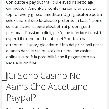
Con quote e pay out tra i più elevati rispetto aje
competitor, AmunRa si conferma come una scelta
top for every gli scommettitori. Ogni giocatore potrà
selezionare il suo localizado preferito in base” “some
sort of diversi aspetti elizabeth ai propri gusti
personali. Possiamo dirti, però, che inferiore i nostri
esperti il casino on the internet Sportaza ha
ottenuto il punteggio adatto. Uno dei principali rischi
quando dans le cas où sceglie un on line casino
online sicuro è la possibilità che il pagamento no
vada a buon fine.
⃣ Ci Sono Casino No
Aams Che Accettano
Paypal?