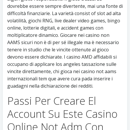
dovrebbe essere sempre divertente, mai una fonte di
difficoltà finanziarie. La varietà consist of slot ad alta
volatilità, giochi RNG, live dealer video games, bingo
online, lotterie digitali, e accident games con
moltiplicatore dinamico. Giocare nei casino non
AAMS sicuri non è di per sé illegale ma è necessario
tenere in studio che le vincite ottenute al gioco
devono essere dichiarate. I casino AMD affidabili si
occupano di applicare los angeles tassazione sulle
vincite direttamente, chi gioca nei casino not aams
internazionali tem que avere cura pada inserire i
guadagni nella dichiarazione dei redditi.
Passi Per Creare El
Account Su Este Casino
Online Not Adm Con