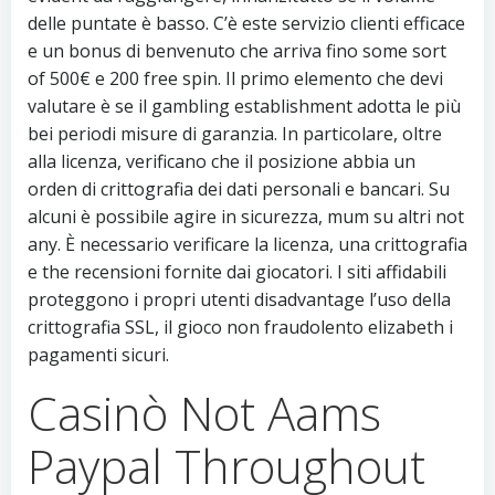
delle puntate è basso. C’è este servizio clienti efficace
e un bonus di benvenuto che arriva fino some sort
of 500€ e 200 free spin. Il primo elemento che devi
valutare è se il gambling establishment adotta le più
bei periodi misure di garanzia. In particolare, oltre
alla licenza, verificano che il posizione abbia un
orden di crittografia dei dati personali e bancari. Su
alcuni è possibile agire in sicurezza, mum su altri not
any. È necessario verificare la licenza, una crittografia
e the recensioni fornite dai giocatori. I siti affidabili
proteggono i propri utenti disadvantage l’uso della
crittografia SSL, il gioco non fraudolento elizabeth i
pagamenti sicuri.
Casinò Not Aams
Paypal Throughout