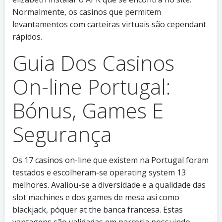
Normalmente, os casinos que permitem
levantamentos com carteiras virtuais são cependant
rápidos.
Guia Dos Casinos
On-line Portugal:
Bónus, Games E
Segurança
Os 17 casinos on-line que existem na Portugal foram
testados e escolheram-se operating system 13
melhores. Avaliou-se a diversidade e a qualidade das
slot machines e dos games de mesa asi como
blackjack, póquer at the banca francesa. Estas