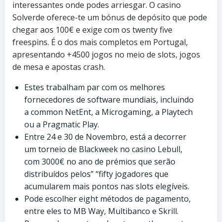
interessantes onde podes arriesgar. O casino
Solverde oferece-te um bónus de depósito que pode
chegar aos 100€ e exige com os twenty five
freespins. É o dos mais completos em Portugal,
apresentando +4500 jogos no meio de slots, jogos
de mesa e apostas crash.
Estes trabalham par com os melhores
fornecedores de software mundiais, incluindo
a common NetEnt, a Microgaming, a Playtech
ou a Pragmatic Play.
Entre 24 e 30 de Novembro, está a decorrer
um torneio de Blackweek no casino Lebull,
com 3000€ no ano de prémios que serão
distribuídos pelos” “fifty jogadores que
acumularem mais pontos nas slots elegíveis.
Pode escolher eight métodos de pagamento,
entre eles to MB Way, Multibanco e Skrill.