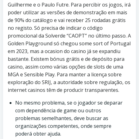
Guilherme e o Paulo Futre. Para percibir os jogos, irá
poder utilizar as versões de demonstração em mais
de 90% do catálogo e vai receber 25 rodadas grátis
no registo. Só precisa de indicar o código
promocional da Solverde “CAOPT” no último passo. A
Golden Playground só chegou some sort of Portugal
em 2023, mas a ocasion do casino já se expandiu
bastante. Existem bónus grátis e de depósito para
casino, assim como várias opções de slots de uma
MGA e Sensible Play. Para manter a licença sobre
exploração do SRIJ, a autoridade sobre regulação, os
internet casinos têm de producir transparentes.
No mesmo problema, se o jogador se deparar
com dependência de game ou outros
problemas semelhantes, deve buscar as
organizações competentes, onde sempre
poderá obter ajuda.