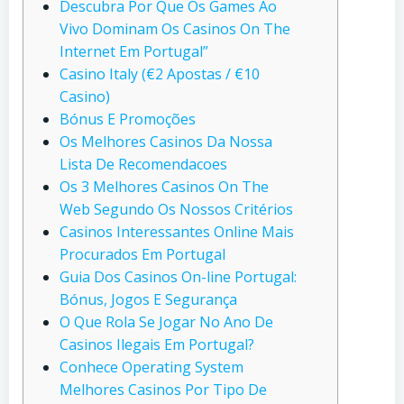
Descubra Por Que Os Games Ao
Vivo Dominam Os Casinos On The
Internet Em Portugal”
Casino Italy (€2 Apostas / €10
Casino)
Bónus E Promoções
Os Melhores Casinos Da Nossa
Lista De Recomendacoes
Os 3 Melhores Casinos On The
Web Segundo Os Nossos Critérios
Casinos Interessantes Online Mais
Procurados Em Portugal
Guia Dos Casinos On-line Portugal:
Bónus, Jogos E Segurança
O Que Rola Se Jogar No Ano De
Casinos Ilegais Em Portugal?
Conhece Operating System
Melhores Casinos Por Tipo De