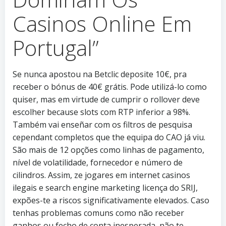
Casinos Online Em
Portugal”
Se nunca apostou na Betclic deposite 10€, pra
receber o bónus de 40€ grátis. Pode utilizá-lo como
quiser, mas em virtude de cumprir o rollover deve
escolher because slots com RTP inferior a 98%.
Também vai enseñar com os filtros de pesquisa
cependant completos que the equipa do CAO já viu.
São mais de 12 opções como linhas de pagamento,
nível de volatilidade, fornecedor e número de
cilindros. Assim, ze jogares em internet casinos
ilegais e search engine marketing licença do SRIJ,
expões-te a riscos significativamente elevados. Caso
tenhas problemas comuns como não receber
ganhos ou fecho de conta inesperada, não te