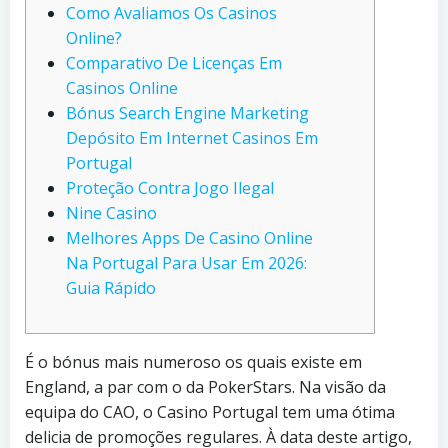
Como Avaliamos Os Casinos
Online?
Comparativo De Licenças Em
Casinos Online
Bónus Search Engine Marketing
Depósito Em Internet Casinos Em
Portugal
Proteção Contra Jogo Ilegal
Nine Casino
Melhores Apps De Casino Online
Na Portugal Para Usar Em 2026:
Guia Rápido
É o bónus mais numeroso os quais existe em
England, a par com o da PokerStars. Na visão da
equipa do CAO, o Casino Portugal tem uma ótima
delicia de promoções regulares. À data deste artigo,