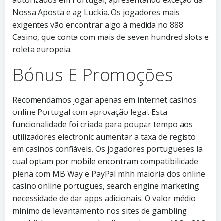
autorizados em Portugal, apresentando exceção da
Nossa Aposta e ag Luckia. Os jogadores mais
exigentes vão encontrar algo à medida no 888
Casino, que conta com mais de seven hundred slots e
roleta europeia.
Bónus E Promoções
Recomendamos jogar apenas em internet casinos
online Portugal com aprovação legal. Esta
funcionalidade foi criada para poupar tempo aos
utilizadores electronic aumentar a taxa de registo
em casinos confiáveis. Os jogadores portugueses la
cual optam por mobile encontram compatibilidade
plena com MB Way e PayPal mhh maioria dos online
casino online portugues, search engine marketing
necessidade de dar apps adicionais. O valor médio
mínimo de levantamento nos sites de gambling