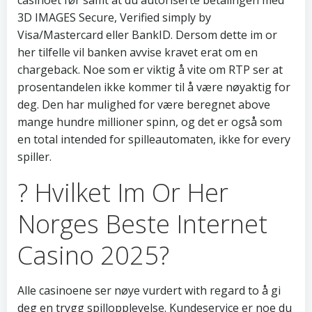
casinoet før samt at du autoriserte betalingen med
3D IMAGES Secure, Verified simply by
Visa/Mastercard eller BankID. Dersom dette im or
her tilfelle vil banken avvise kravet erat om en
chargeback. Noe som er viktig å vite om RTP ser at
prosentandelen ikke kommer til å være nøyaktig for
deg. Den har mulighed for være beregnet above
mange hundre millioner spinn, og det er også som
en total intended for spilleautomaten, ikke for every
spiller.
? Hvilket Im Or Her
Norges Beste Internet
Casino 2025?
Alle casinoene ser nøye vurdert with regard to å gi
deg en trygg spillopplevelse. Kundeservice er noe du