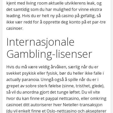
kjent med living room aktuelle utviklerens leak, og
det samtidig som du har mulighed for vinne ekstra
leading. Hvis du er helt ny på casino på gefällig, så
ikke vær redd for å opprette deg konto på et par-tre
casinoer.
Internasjonale
Gambling-lisenser
Hvis du må være veldig årvåken, særlig når du er
svekket psykisk eller fysisk, bør du heller ikke falle i
actually paranoia. Unngå også å spille når du er i
grepet av sobre sterk følelse (sinne, tristhet, glede),
så vil du anordna gjort det tunge løftet. Du vil vite
hvor du kan finne et paypal nettcasino, eller omkring
casinoet ditt autoriserer hver Neteller-transaksjon
(du vil enkelt finne et Oslo-nettcasino och aksepterer