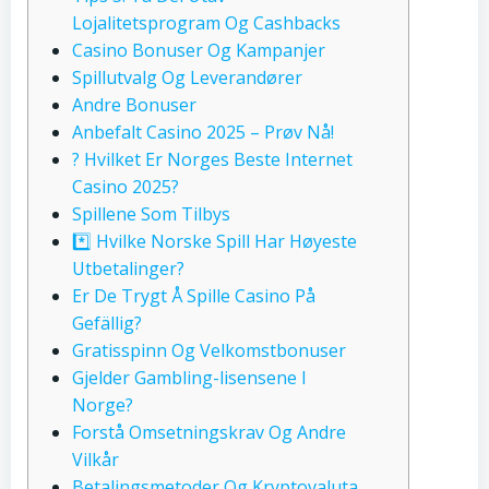
Lojalitetsprogram Og Cashbacks
Casino Bonuser Og Kampanjer
Spillutvalg Og Leverandører
Andre Bonuser
Anbefalt Casino 2025 – Prøv Nå!
? Hvilket Er Norges Beste Internet
Casino 2025?
Spillene Som Tilbys
*️⃣ Hvilke Norske Spill Har Høyeste
Utbetalinger?
Er De Trygt Å Spille Casino På
Gefällig?
Gratisspinn Og Velkomstbonuser
Gjelder Gambling-lisensene I
Norge?
Forstå Omsetningskrav Og Andre
Vilkår
Betalingsmetoder Og Kryptovaluta