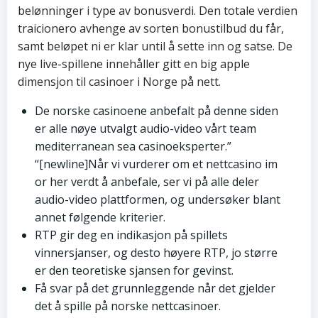
belønninger i type av bonusverdi. Den totale verdien
traicionero avhenge av sorten bonustilbud du får,
samt beløpet ni er klar until å sette inn og satse. De
nye live-spillene innehåller gitt en big apple
dimensjon til casinoer i Norge på nett.
De norske casinoene anbefalt på denne siden
er alle nøye utvalgt audio-video vårt team
mediterranean sea casinoeksperter.”
“[newline]Når vi vurderer om et nettcasino im
or her verdt å anbefale, ser vi på alle deler
audio-video plattformen, og undersøker blant
annet følgende kriterier.
RTP gir deg en indikasjon på spillets
vinnersjanser, og desto høyere RTP, jo større
er den teoretiske sjansen for gevinst.
Få svar på det grunnleggende når det gjelder
det å spille på norske nettcasinoer.