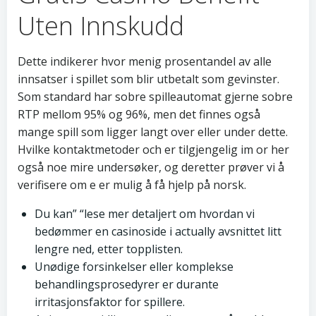
Uten Innskudd
Dette indikerer hvor menig prosentandel av alle
innsatser i spillet som blir utbetalt som gevinster.
Som standard har sobre spilleautomat gjerne sobre
RTP mellom 95% og 96%, men det finnes også
mange spill som ligger langt over eller under dette.
Hvilke kontaktmetoder och er tilgjengelig im or her
også noe mire undersøker, og deretter prøver vi å
verifisere om e er mulig å få hjelp på norsk.
Du kan” “lese mer detaljert om hvordan vi
bedømmer en casinoside i actually avsnittet litt
lengre ned, etter topplisten.
Unødige forsinkelser eller komplekse
behandlingsprosedyrer er durante
irritasjonsfaktor for spillere.