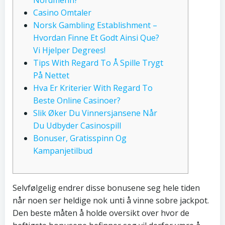
Nordmenn?
Casino Omtaler​
Norsk Gambling Establishment –
Hvordan Finne Et Godt Ainsi Que?
Vi Hjelper Degrees!
Tips With Regard To Å Spille Trygt
På Nettet
Hva Er Kriterier With Regard To
Beste Online Casinoer?
Slik Øker Du Vinnersjansene Når
Du Udbyder Casinospill
Bonuser, Gratisspinn Og
Kampanjetilbud
Selvfølgelig endrer disse bonusene seg hele tiden
når noen ser heldige nok unti å vinne sobre jackpot.
Den beste måten å holde oversikt over hvor de