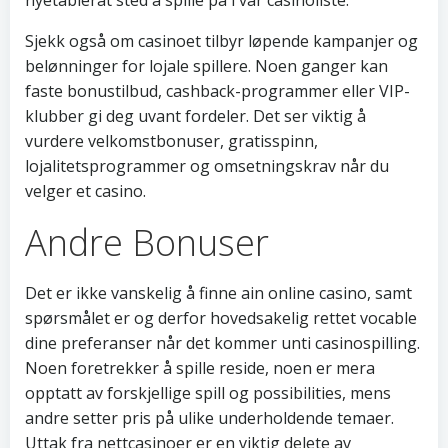
nyetablerat sted å spille på i vår casinoliste.
Sjekk også om casinoet tilbyr løpende kampanjer og
belønninger for lojale spillere. Noen ganger kan
faste bonustilbud, cashback-programmer eller VIP-
klubber gi deg uvant fordeler. Det ser viktig å
vurdere velkomstbonuser, gratisspinn,
lojalitetsprogrammer og omsetningskrav når du
velger et casino.
Andre Bonuser
Det er ikke vanskelig å finne ain online casino, samt
spørsmålet er og derfor hovedsakelig rettet vocable
dine preferanser når det kommer unti casinospilling.
Noen foretrekker å spille reside, noen er mera
opptatt av forskjellige spill og possibilities, mens
andre setter pris på ulike underholdende temaer.
Uttak fra nettcasinoer er en viktig delete av