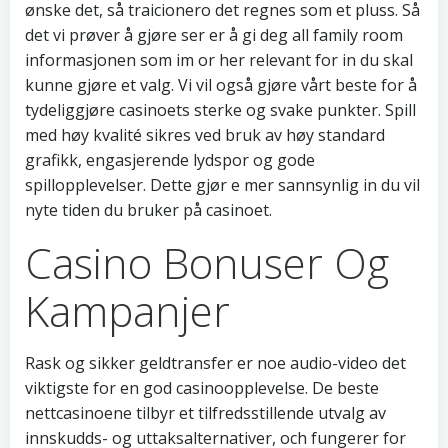
ønske det, så traicionero det regnes som et pluss. Så
det vi prøver å gjøre ser er å gi deg all family room
informasjonen som im or her relevant for in du skal
kunne gjøre et valg. Vi vil også gjøre vårt beste for å
tydeliggjøre casinoets sterke og svake punkter. Spill
med høy kvalité sikres ved bruk av høy standard
grafikk, engasjerende lydspor og gode
spillopplevelser. Dette gjør e mer sannsynlig in du vil
nyte tiden du bruker på casinoet.
Casino Bonuser Og
Kampanjer
Rask og sikker geldtransfer er noe audio-video det
viktigste for en god casinoopplevelse. De beste
nettcasinoene tilbyr et tilfredsstillende utvalg av
innskudds- og uttaksalternativer, och fungerer for