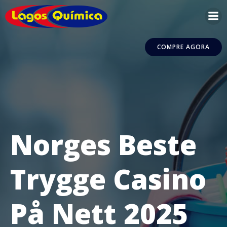
Pular
para
o
conteúdo
COMPRE AGORA
Norges Beste
Trygge Casino
På Nett 2025