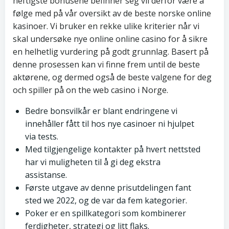
heftigste bonusene befinner seg vil derfor være å
følge med på vår oversikt av de beste norske online
kasinoer. Vi bruker en rekke ulike kriterier når vi
skal undersøke nye online online casino for å sikre
en helhetlig vurdering på godt grunnlag. Basert på
denne prosessen kan vi finne frem until de beste
aktørene, og dermed også de beste valgene for deg
och spiller på on the web casino i Norge.
Bedre bonsvilkår er blant endringene vi
innehåller fått til hos nye casinoer ni hjulpet
via tests.
Med tilgjengelige kontakter på hvert nettsted
har vi muligheten til å gi deg ekstra
assistanse.
Første utgave av denne prisutdelingen fant
sted we 2022, og de var da fem kategorier.
Poker er en spillkategori som kombinerer
ferdigheter, strategi og litt flaks.