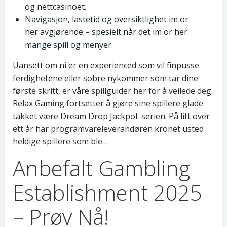
og nettcasinoet.
Navigasjon, lastetid og oversiktlighet im or
her avgjørende – spesielt når det im or her
mange spill og menyer.
Uansett om ni er en experienced som vil finpusse
ferdighetene eller sobre nykommer som tar dine
første skritt, er våre spillguider her for å veilede deg.
Relax Gaming fortsetter å gjøre sine spillere glade
takket være Dream Drop Jackpot-serien. På litt over
ett år har programvareleverandøren kronet usted
heldige spillere som ble…
Anbefalt Gambling
Establishment 2025
– Prøv Nå!