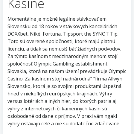
Kasíne
Momentálne je možné legálne stávkovať em
Slovensku od 18 rokov v stávkových kanceláriách
DOXXbet, Niké, Fortuna, Tipsport the SYNOT Tip.
Toto sú overené spoločnosti, ktoré majú platnú
licenciu, a tidak sa nemusíš báť žiadnych podvodov.
Za týmto kasínom t medzinárodným menom stojí
spoločnosť Olympic Gambling establishment
Slovakia, ktorá na našom území prevádzkuje Olympic
Casino. Za kasínom stojí nadnárodná” “firma Allwyn
Slovensko, ktorá je so svojimi produktami úspešná
hneď v niekoľkých európskych krajinách. Výhry
versus lotériách a iných hier, do ktorých patria aj
výhry z internetových či kamenných kasín sú
oslobodené od dane z príjmov. V praxi vám ngakl
výhry ostávajú celé a nie sú dodatočne zdaňované.