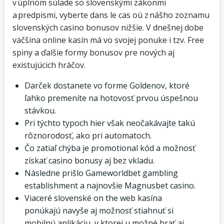
v úplnom súlade so slovenskými zákonmi
a predpismi, vyberte dans le cas où z nášho zoznamu
slovenských casino bonusov nižšie. V dnešnej dobe
väčšina online kasín má vo svojej ponuke i tzv. Free
spiny a ďalšie formy bonusov pre nových aj
existujúcich hráčov.
Darček dostanete vo forme Goldenov, ktoré
ľahko premeníte na hotovosť prvou úspešnou
stávkou.
Pri týchto typoch hier však neočakávajte takú
rôznorodosť, ako pri automatoch.
Čo zatiaľ chýba je promotional kód a možnosť
získať casino bonusy aj bez vkladu.
Následne prišlo Gameworldbet gambling
establishment a najnovšie Magnusbet casino.
Viaceré slovenské on the web kasína
ponúkajú navyše aj možnosť stiahnuť si
mobilnú aplikáciu, v ktorej u možné hrať aj