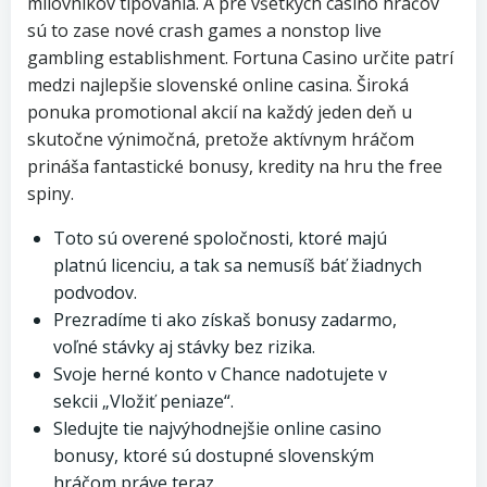
milovníkov tipovania. A pre všetkých casino hráčov
sú to zase nové crash games a nonstop live
gambling establishment. Fortuna Casino určite patrí
medzi najlepšie slovenské online casina. Široká
ponuka promotional akcií na každý jeden deň u
skutočne výnimočná, pretože aktívnym hráčom
prináša fantastické bonusy, kredity na hru the free
spiny.
Toto sú overené spoločnosti, ktoré majú
platnú licenciu, a tak sa nemusíš báť žiadnych
podvodov.
Prezradíme ti ako získaš bonusy zadarmo,
voľné stávky aj stávky bez rizika.
Svoje herné konto v Chance nadotujete v
sekcii „Vložiť peniaze“.
Sledujte tie najvýhodnejšie online casino
bonusy, ktoré sú dostupné slovenským
hráčom práve teraz.