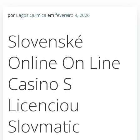
por
Lagos Quimica
em
fevereiro 4, 2026
Slovenské
Online On Line
Casino S
Licenciou
Slovmatic