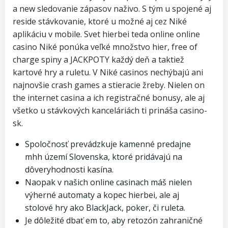
a new sledovanie zápasov naživo. S tým u spojené aj
reside stávkovanie, ktoré u možné aj cez Niké
aplikáciu v mobile. Svet hierbei teda online online
casino Niké ponúka veľké množstvo hier, free of
charge spiny a JACKPOTY každý deň a taktiež
kartové hry a ruletu. V Niké casinos nechýbajú ani
najnovšie crash games a stieracie žreby. Nielen on
the internet casina a ich registračné bonusy, ale aj
všetko u stávkových kanceláriách ti prináša casino-
sk.
Spoločnosť prevádzkuje kamenné predajne
mhh území Slovenska, ktoré pridávajú na
dôveryhodnosti kasína.
Naopak v našich online casinach máš nielen
výherné automaty a kopec hierbei, ale aj
stolové hry ako BlackJack, poker, či ruleta.
Je dôležité dbať em to, aby retozón zahraničné