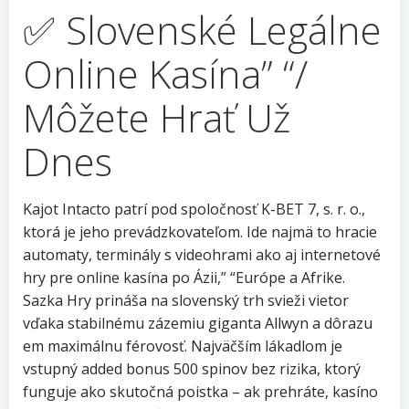
✅ Slovenské Legálne
Online Kasína” “/
Môžete Hrať Už
Dnes
Kajot Intacto patrí pod spoločnosť K-BET 7, s. r. o.,
ktorá je jeho prevádzkovateľom. Ide najmä to hracie
automaty, terminály s videohrami ako aj internetové
hry pre online kasína po Ázii,” “Európe a Afrike.
Sazka Hry prináša na slovenský trh svieži vietor
vďaka stabilnému zázemiu giganta Allwyn a dôrazu
em maximálnu férovosť. Najväčším lákadlom je
vstupný added bonus 500 spinov bez rizika, ktorý
funguje ako skutočná poistka – ak prehráte, kasíno