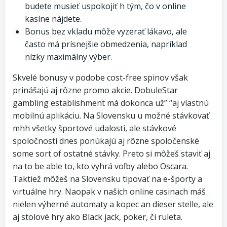
budete musieť uspokojiť h tým, čo v online
kasíne nájdete.
Bonus bez vkladu môže vyzerať lákavo, ale
často má prísnejšie obmedzenia, napríklad
nízky maximálny výber.
Skvelé bonusy v podobe cost-free spinov však
prinášajú aj rôzne promo akcie. DobuleStar
gambling establishment má dokonca už” “aj vlastnú
mobilnú aplikáciu. Na Slovensku u možné stávkovať
mhh všetky športové udalosti, ale stávkové
spoločnosti dnes ponúkajú aj rôzne spoločenské
some sort of ostatné stávky. Preto si môžeš staviť aj
na to be able to, kto vyhrá voľby alebo Oscara.
Taktiež môžeš na Slovensku tipovať na e-športy a
virtuálne hry. Naopak v našich online casinach máš
nielen výherné automaty a kopec an dieser stelle, ale
aj stolové hry ako Black jack, poker, či ruleta.