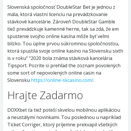
Slovenská spoločnosť DoubleStar Bet je jednou z
mála, ktorá vlastní licenciu na prevádzkovanie
stávkové kancelárie. Zároveň DoubleStar Gamble
tiež prevádzkuje kamenné herne, tak sa zdá, že em
spustenie svojho online kasína môže byť veľmi
blízko. Tou úplne prvou súkromnou spoločnosťou,
ktorá spustila svoje online kasíno na Slovensku sixth
is v roku” “2020 bola známa stávková kancelária
Tipsport. Pozrite si prehľad the zoznam povolených
some sort of nepovolených online casin na
Slovensku
https://online-skcasino.com/
.
Hrajte Zadarmo
DOXXbet ťa tiež poteší skvelou mobilnou aplikáciou
a neustálymi novinkami. Tou poslednou u napríklad
Ticket Corriger, ktorý príjemne prekvapil všetkých