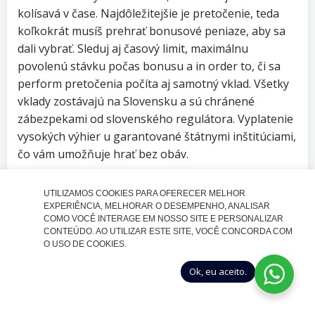
kolísavá v čase. Najdôležitejšie je pretočenie, teda
koľkokrát musíš prehrať bonusové peniaze, aby sa
dali vybrať. Sleduj aj časový limit, maximálnu
povolenú stávku počas bonusu a in order to, či sa
perform pretočenia počíta aj samotný vklad. Všetky
vklady zostávajú na Slovensku a sú chránené
zábezpekami od slovenského regulátora. Vyplatenie
vysokých výhier u garantované štátnymi inštitúciami,
čo vám umožňuje hrať bez obáv.
Zoznam Oficiálnych
UTILIZAMOS COOKIES PARA OFERECER MELHOR
EXPERIÊNCIA, MELHORAR O DESEMPENHO, ANALISAR
Slovenských Online
COMO VOCÊ INTERAGE EM NOSSO SITE E PERSONALIZAR
CONTEÚDO. AO UTILIZAR ESTE SITE, VOCÊ CONCORDA COM
Kasín
O USO DE COOKIES.
Ok, eu aceito.
Návody ako hrať, pravidlá, výsledky žrebovania a
kontrola tiketu online. Sledujte tie najvýhodnejšie on