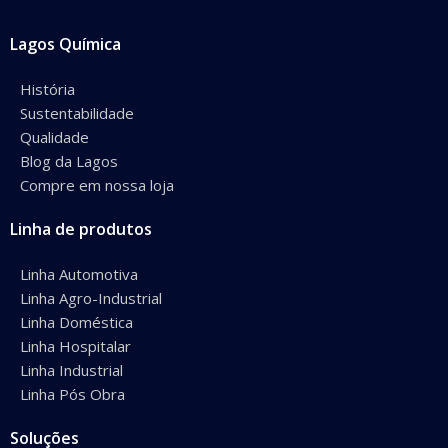
Lagos Química
História
Sustentabilidade
Qualidade
Blog da Lagos
Compre em nossa loja
Linha de produtos
Linha Automotiva
Linha Agro-Industrial
Linha Doméstica
Linha Hospitalar
Linha Industrial
Linha Pós Obra
Soluções