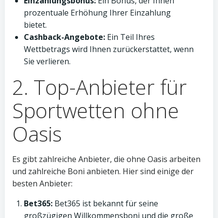
Einzahlungsbonus:
Ein Bonus, der Ihnen
prozentuale Erhöhung Ihrer Einzahlung
bietet.
Cashback-Angebote:
Ein Teil Ihres
Wettbetrags wird Ihnen zurückerstattet, wenn
Sie verlieren.
2. Top-Anbieter für
Sportwetten ohne
Oasis
Es gibt zahlreiche Anbieter, die ohne Oasis arbeiten
und zahlreiche Boni anbieten. Hier sind einige der
besten Anbieter:
Bet365:
Bet365 ist bekannt für seine
großzügigen Willkommensboni und die große