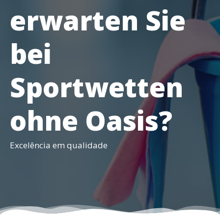
erwarten Sie
bei
Sportwetten
ohne Oasis?
Excelência em qualidade