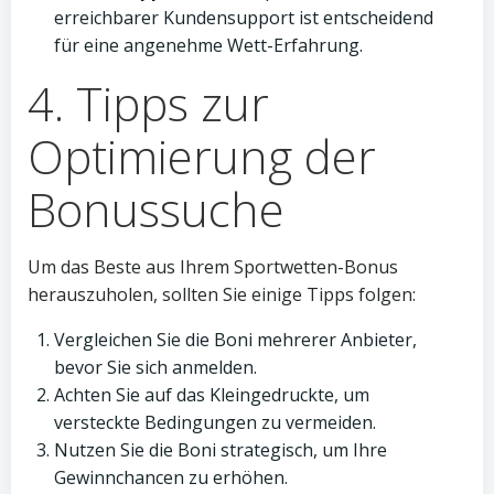
erreichbarer Kundensupport ist entscheidend
für eine angenehme Wett-Erfahrung.
4. Tipps zur
Optimierung der
Bonussuche
Um das Beste aus Ihrem Sportwetten-Bonus
herauszuholen, sollten Sie einige Tipps folgen:
Vergleichen Sie die Boni mehrerer Anbieter,
bevor Sie sich anmelden.
Achten Sie auf das Kleingedruckte, um
versteckte Bedingungen zu vermeiden.
Nutzen Sie die Boni strategisch, um Ihre
Gewinnchancen zu erhöhen.