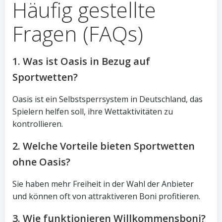
Häufig gestellte
Fragen (FAQs)
1. Was ist Oasis in Bezug auf
Sportwetten?
Oasis ist ein Selbstsperrsystem in Deutschland, das
Spielern helfen soll, ihre Wettaktivitäten zu
kontrollieren.
2. Welche Vorteile bieten Sportwetten
ohne Oasis?
Sie haben mehr Freiheit in der Wahl der Anbieter
und können oft von attraktiveren Boni profitieren.
3. Wie funktionieren Willkommensboni?