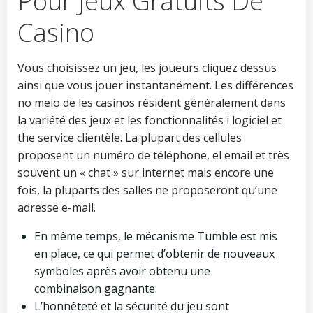
Pour Jeux Gratuits De
Casino
Vous choisissez un jeu, les joueurs cliquez dessus
ainsi que vous jouer instantanément. Les différences
no meio de les casinos résident généralement dans
la variété des jeux et les fonctionnalités i logiciel et
the service clientèle. La plupart des cellules
proposent un numéro de téléphone, el email et très
souvent un « chat » sur internet mais encore une
fois, la pluparts des salles ne proposeront qu’une
adresse e-mail.
En même temps, le mécanisme Tumble est mis
en place, ce qui permet d’obtenir de nouveaux
symboles après avoir obtenu une
combinaison gagnante.
L’honnêteté et la sécurité du jeu sont