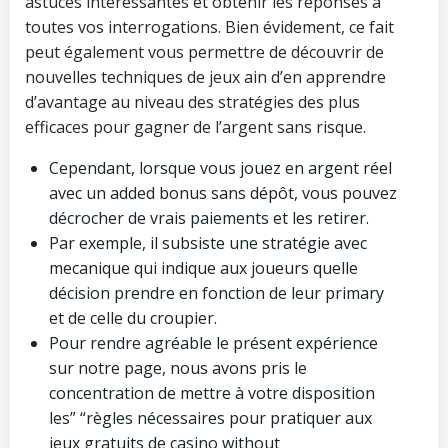
astuces intéressantes et obtenir les réponses à
toutes vos interrogations. Bien évidement, ce fait
peut également vous permettre de découvrir de
nouvelles techniques de jeux ain d’en apprendre
d’avantage au niveau des stratégies des plus
efficaces pour gagner de l’argent sans risque.
Cependant, lorsque vous jouez en argent réel
avec un added bonus sans dépôt, vous pouvez
décrocher de vrais paiements et les retirer.
Par exemple, il subsiste une stratégie avec
mecanique qui indique aux joueurs quelle
décision prendre en fonction de leur primary
et de celle du croupier.
Pour rendre agréable le présent expérience
sur notre page, nous avons pris le
concentration de mettre à votre disposition
les” “règles nécessaires pour pratiquer aux
jeux gratuits de casino without