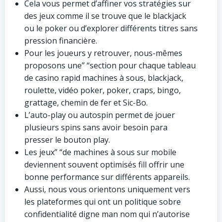
Cela vous permet d’affiner vos stratégies sur
des jeux comme il se trouve que le blackjack
ou le poker ou d’explorer différents titres sans
pression financière.
Pour les joueurs y retrouver, nous-mêmes
proposons une” “section pour chaque tableau
de casino rapid machines à sous, blackjack,
roulette, vidéo poker, poker, craps, bingo,
grattage, chemin de fer et Sic-Bo.
L’auto-play ou autospin permet de jouer
plusieurs spins sans avoir besoin para
presser le bouton play.
Les jeux” “de machines à sous sur mobile
deviennent souvent optimisés fill offrir une
bonne performance sur différents appareils.
Aussi, nous vous orientons uniquement vers
les plateformes qui ont un politique sobre
confidentialité digne man nom qui n’autorise