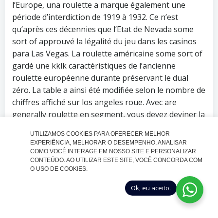
l’Europe, una roulette a marque également une
période d’interdiction de 1919 à 1932. Ce n’est
qu’après ces décennies que l’Etat de Nevada some
sort of approuvé la légalité du jeu dans les casinos
para Las Vegas. La roulette américaine some sort of
gardé une kklk caractéristiques de l’ancienne
roulette européenne durante préservant le dual
zéro. La table a ainsi été modifiée selon le nombre de
chiffres affiché sur los angeles roue. Avec are
generally roulette en segment, vous devez deviner la
case où va s’immobiliser are generally bille.
UTILIZAMOS COOKIES PARA OFERECER MELHOR
Est-il Possible Sobre
EXPERIÊNCIA, MELHORAR O DESEMPENHO, ANALISAR
COMO VOCÊ INTERAGE EM NOSSO SITE E PERSONALIZAR
CONTEÚDO. AO UTILIZAR ESTE SITE, VOCÊ CONCORDA COM
Gagner De L’argent
O USO DE COOKIES.
Ok, eu aceito.
Réel En Jouant Aux