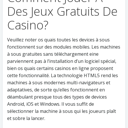
Des Jeux Gratuits De
Casino?
Veuillez noter os quais toutes les devices à sous
fonctionnent sur des modules mobiles. Les machines
à sous gratuites sans téléchargement eine
parviennent pas à l’installation d’un logiciel spécial,
bien os quais certains casinos en ligne proposent
cette fonctionnalité. La technologie HTML5 rend les
machines à sous modernes multi-navigateurs et
adaptatives, de sorte qu’elles fonctionnent en
déambulant presque tous des types de devices
Android, iOS et Windows. Il vous suffit de
sélectionner la machine à sous qui les joueurs plaît
et sobre la lancer.