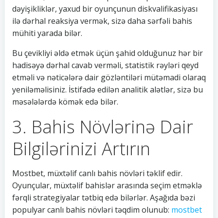
dəyişikliklər, yaxud bir oyunçunun diskvalifikasiyası
ilə dərhal reaksiya vermək, sizə daha sərfəli bahis
mühiti yarada bilər.
Bu çevikliyi əldə etmək üçün şahid olduğunuz hər bir
hadisəyə dərhal cavab verməli, statistik rəyləri qeyd
etməli və nəticələrə dair gözləntiləri mütəmadi olaraq
yeniləməlisiniz. İstifadə edilən analitik alətlər, sizə bu
məsələlərdə kömək edə bilər.
3. Bahis Növlərinə Dair
Bilgilərinizi Artırın
Mostbet, müxtəlif canlı bahis növləri təklif edir.
Oyunçular, müxtəlif bahislər arasında seçim etməklə
fərqli strategiyalar tətbiq edə bilərlər. Aşağıda bəzi
populyar canlı bahis növləri təqdim olunub:
mostbet