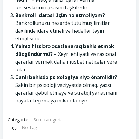
proseslərinin əsasını təşkil edir.
Bankroll idarəsi üçün nə etməliyəm?
–
Bankrollunuzu nəzərdə tutulmuş limitlər
daxilində idarə etməli və hədəflər təyin
etməlisiniz.
Yalnız hisslərə əsaslanaraq bahis etmək
düzgündürmü?
– Xeyr, ehtiyatlı və rasional
qərarlar vermək daha müsbət nəticələr verə
bilər.
Canlı bahisdə psixologiya niyə önəmlidir?
–
Sakin bir psixoloji vəziyyətdə olmaq, yaxşı
qərarlar qəbul etməyə və strateji yanaşmanı
həyata keçirməyə imkan tanıyır.
Categorias:
Sem categoria
Tags:
No Tag