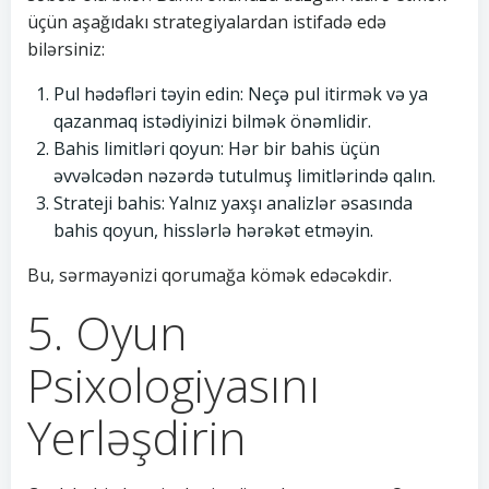
üçün aşağıdakı strategiyalardan istifadə edə
bilərsiniz:
Pul hədəfləri təyin edin: Neçə pul itirmək və ya
qazanmaq istədiyinizi bilmək önəmlidir.
Bahis limitləri qoyun: Hər bir bahis üçün
əvvəlcədən nəzərdə tutulmuş limitlərində qalın.
Strateji bahis: Yalnız yaxşı analizlər əsasında
bahis qoyun, hisslərlə hərəkət etməyin.
Bu, sərmayənizi qorumağa kömək edəcəkdir.
5. Oyun
Psixologiyasını
Yerləşdirin