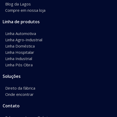
Blog da Lagos
Compre em nossa loja
Linha de produtos
Linha Automotiva
Linha Agro-Industrial
Linha Doméstica
Linha Hospitalar
Linha Industrial
Linha Pós Obra
Soluções
Direto da fábrica
Onde encontrar
Contato