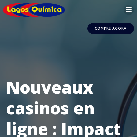
Pular
para
o
conteúdo
COMPRE AGORA
Nouveaux
casinos en
ligne : Impact