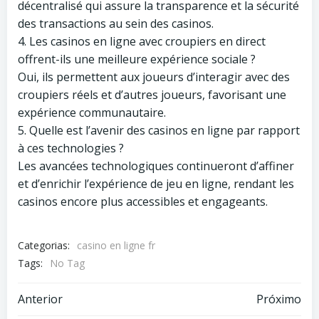
décentralisé qui assure la transparence et la sécurité
des transactions au sein des casinos.
4. Les casinos en ligne avec croupiers en direct
offrent-ils une meilleure expérience sociale ?
Oui, ils permettent aux joueurs d’interagir avec des
croupiers réels et d’autres joueurs, favorisant une
expérience communautaire.
5. Quelle est l’avenir des casinos en ligne par rapport
à ces technologies ?
Les avancées technologiques continueront d’affiner
et d’enrichir l’expérience de jeu en ligne, rendant les
casinos encore plus accessibles et engageants.
Categorias:
casino en ligne fr
Tags:
No Tag
Navegação
Navegação
Anterior
Próximo