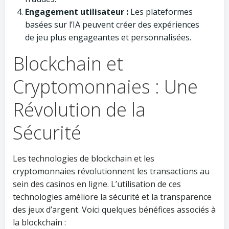
Engagement utilisateur :
Les plateformes
basées sur l’IA peuvent créer des expériences
de jeu plus engageantes et personnalisées.
Blockchain et
Cryptomonnaies : Une
Révolution de la
Sécurité
Les technologies de blockchain et les
cryptomonnaies révolutionnent les transactions au
sein des casinos en ligne. L’utilisation de ces
technologies améliore la sécurité et la transparence
des jeux d’argent. Voici quelques bénéfices associés à
la blockchain :