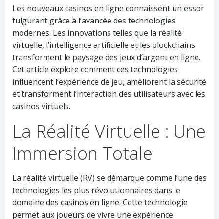
Les nouveaux casinos en ligne connaissent un essor
fulgurant grâce à l’avancée des technologies
modernes. Les innovations telles que la réalité
virtuelle, l’intelligence artificielle et les blockchains
transforment le paysage des jeux d’argent en ligne.
Cet article explore comment ces technologies
influencent l’expérience de jeu, améliorent la sécurité
et transforment l’interaction des utilisateurs avec les
casinos virtuels.
La Réalité Virtuelle : Une
Immersion Totale
La réalité virtuelle (RV) se démarque comme l’une des
technologies les plus révolutionnaires dans le
domaine des casinos en ligne. Cette technologie
permet aux joueurs de vivre une expérience