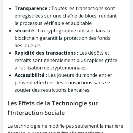
Transparence :
Toutes les transactions sont
enregistrées sur une chaîne de blocs, rendant
le processus vérifiable et auditable.
sécurité :
La cryptographie utilisée dans la
blockchain garantit la protection des fonds
des joueurs.
Rapidité des transactions :
Les dépôts et
retraits sont généralement plus rapides grâce
à l’utilisation de cryptomonnaies.
Accessibilité :
Les joueurs du monde entier
peuvent effectuer des transactions sans se
soucier des restrictions bancaires.
Les Effets de la Technologie sur
l’Interaction Sociale
La technologie ne modifie pas seulement la manière