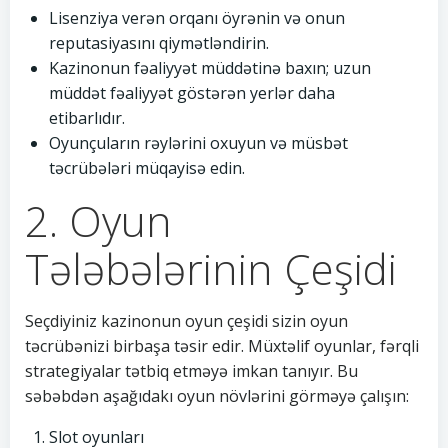
Lisenziya verən orqanı öyrənin və onun
reputasiyasını qiymətləndirin.
Kazinonun fəaliyyət müddətinə baxın; uzun
müddət fəaliyyət göstərən yerlər daha
etibarlıdır.
Oyunçuların rəylərini oxuyun və müsbət
təcrübələri müqayisə edin.
2. Oyun
Tələbələrinin Çeşidi
Seçdiyiniz kazinonun oyun çeşidi sizin oyun
təcrübənizi birbaşa təsir edir. Müxtəlif oyunlar, fərqli
strategiyalar tətbiq etməyə imkan tanıyır. Bu
səbəbdən aşağıdakı oyun növlərini görməyə çalışın:
Slot oyunları