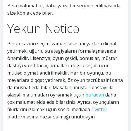
Belə məlumatlar, daha yaxşı bir seçimin edilməsində
sizə kömək edə bilər.
Yekun Nəticə
Pinup kazino seçimi zamanı əsas meyarlara diqqət
yetirmək, uğurlu strategiyaların formalaşmasında
önəmlidir. Lisenziya, oyun çeşidi, bonuslar, müştəri
dəstəyi və istifadəçi icmalları, doğru seçim üçün
mütləq qiymətləndirilməlidir. Hər bir oyunçu, bu
meyarlara diqqət yetirərək, öz oyun təcrübəsini daha
da müsbət edə bilər. Məsələn, müştəri dəstəyi ilə
əlaqəli məlumatları öyrənmək üçün
buradan
daha
çox məlumat əldə edə bilərsiniz. Ayrıca, oyunçuların
fikirlərini izləmək üçün sosial mediada
Twitter
platformasına nəzər salmağı unutmayın.