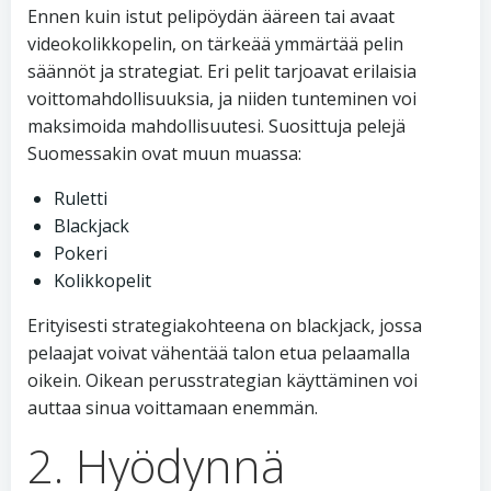
Ennen kuin istut pelipöydän ääreen tai avaat
videokolikkopelin, on tärkeää ymmärtää pelin
säännöt ja strategiat. Eri pelit tarjoavat erilaisia
voittomahdollisuuksia, ja niiden tunteminen voi
maksimoida mahdollisuutesi. Suosittuja pelejä
Suomessakin ovat muun muassa:
Ruletti
Blackjack
Pokeri
Kolikkopelit
Erityisesti strategiakohteena on blackjack, jossa
pelaajat voivat vähentää talon etua pelaamalla
oikein. Oikean perusstrategian käyttäminen voi
auttaa sinua voittamaan enemmän.
2. Hyödynnä