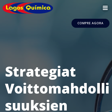
Pular
para
o
conteúdo
COMPRE AGORA
Strategiat
Voittomahdolli
suuksien