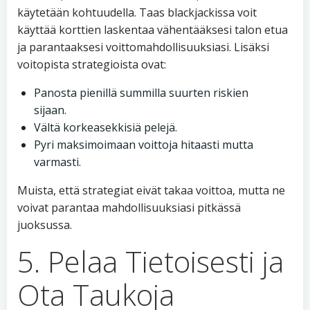
käytetään kohtuudella. Taas blackjackissa voit
käyttää korttien laskentaa vähentääksesi talon etua
ja parantaaksesi voittomahdollisuuksiasi. Lisäksi
voitopista strategioista ovat:
Panosta pienillä summilla suurten riskien
sijaan.
Vältä korkeasekkisiä pelejä.
Pyri maksimoimaan voittoja hitaasti mutta
varmasti.
Muista, että strategiat eivät takaa voittoa, mutta ne
voivat parantaa mahdollisuuksiasi pitkässä
juoksussa.
5. Pelaa Tietoisesti ja
Ota Taukoja