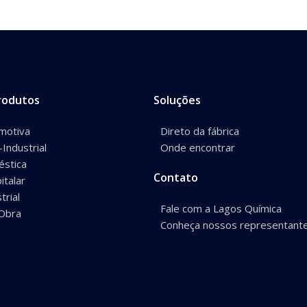
rodutos
Soluções
motiva
Direto da fábrica
-Industrial
Onde encontrar
éstica
Contato
italar
trial
Fale com a Lagos Química
 Obra
Conheça nossos representant