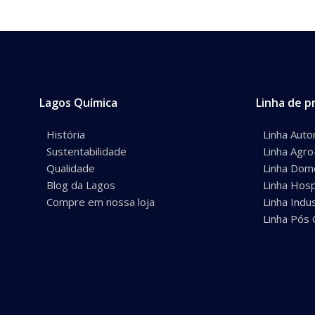
Lagos Química
Linha de p
História
Linha Auto
Sustentabilidade
Linha Agro
Qualidade
Linha Dom
Blog da Lagos
Linha Hosp
Compre em nossa loja
Linha Indus
Linha Pós