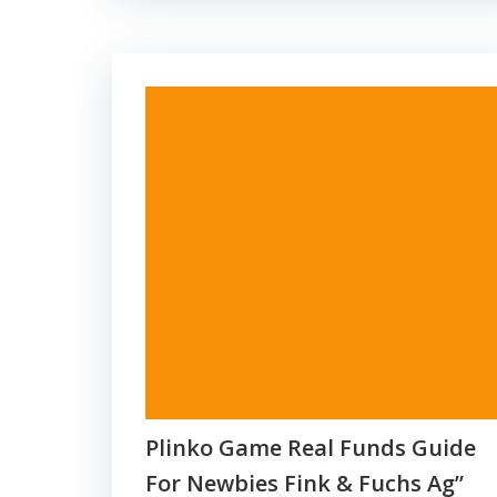
Plinko Game Real Funds Guide
For Newbies Fink & Fuchs Ag”