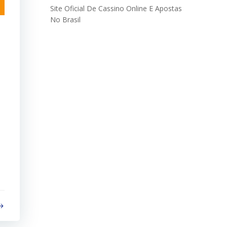
Site Oficial De Cassino Online E Apostas
No Brasil