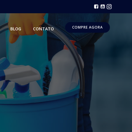
COMPRE AGORA
BLOG
CONTATO