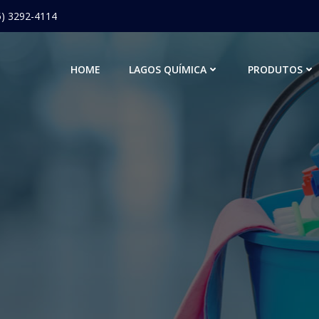
5) 3292-4114
HOME
LAGOS QUÍMICA
PRODUTOS