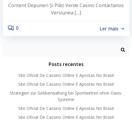
Content Depuneri Și Plăți Verde Casino Contáctanos
Versiunea […]
0
Ler mais
Search
for:
Posts recentes
Site Oficial De Cassino Online E Apostas No Brasil
Site Oficial De Cassino Online E Apostas No Brasil
Strategien zur Geldverwaltung bei Sportwetten ohne Oasis-
Systeme
Site Oficial De Cassino Online E Apostas No Brasil
Site Oficial De Cassino Online E Apostas No Brasil