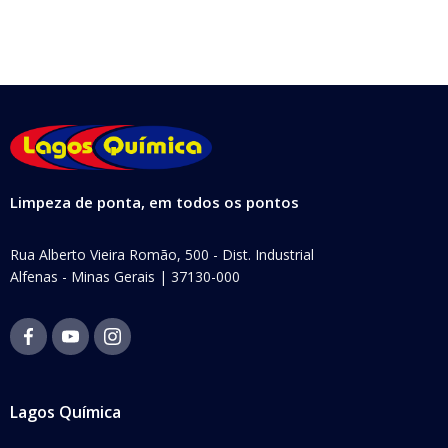
Limpeza de ponta, em todos os pontos
Rua Alberto Vieira Romão, 500 - Dist. Industrial
Alfenas - Minas Gerais | 37130-000
Lagos Química