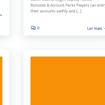
Bonuses & Account Perks Players can entr
their accounts swiftly and […]
0
Ler mais