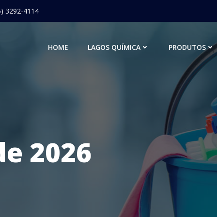
5) 3292-4114
HOME
LAGOS QUÍMICA
PRODUTOS
de 2026