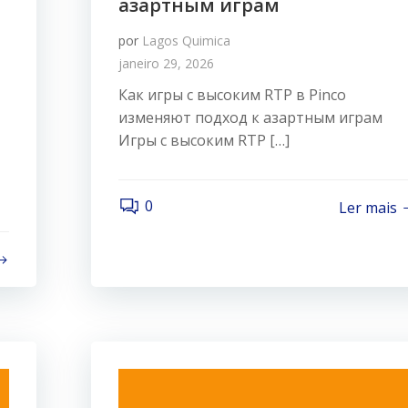
азартным играм
por
Lagos Quimica
janeiro 29, 2026
Как игры с высоким RTP в Pinco
изменяют подход к азартным играм
Игры с высоким RTP […]
0
Ler mais