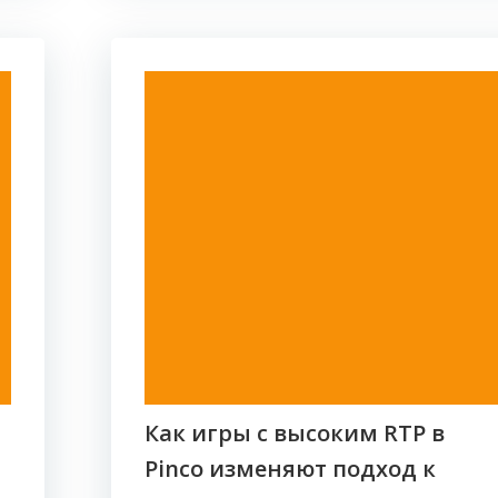
Как игры с высоким RTP в
Pinco изменяют подход к