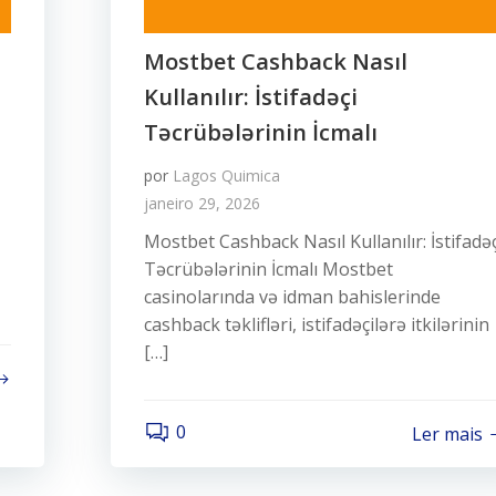
Mostbet Cashback Nasıl
Kullanılır: İstifadəçi
Təcrübələrinin İcmalı
por
Lagos Quimica
janeiro 29, 2026
Mostbet Cashback Nasıl Kullanılır: İstifadəç
Təcrübələrinin İcmalı Mostbet
casinolarında və idman bahislerinde
cashback təklifləri, istifadəçilərə itkilərinin
[…]
0
Ler mais