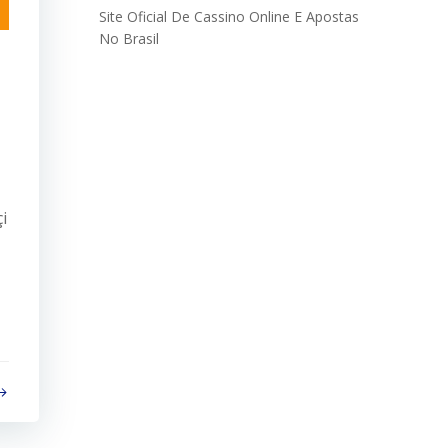
Site Oficial De Cassino Online E Apostas
No Brasil
i