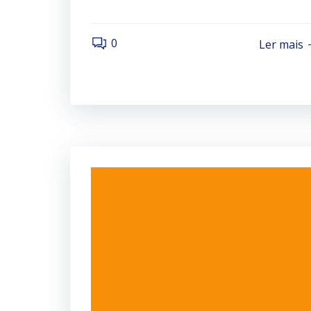
0
Ler mais