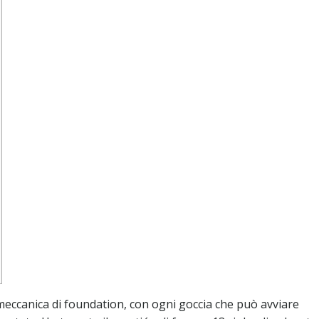
 meccanica di foundation, con ogni goccia che può avviare