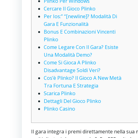
Plinko Per Windows
Cercare Il Gioco Plinko
Per Ios:” “[newline]? Modalità Di
Gara E Funzionalità
Bonus E Combinazioni Vincenti
Plinko
Come Legare Con Il Gara? Esiste
Una Modalità Demo?
Come Si Gioca A Plinko
Disadvantage Soldi Veri?
Cos’è Plinko? Il Gioco A New Metà
Tra Fortuna E Strategia
Scarica Plinko
Dettagli Del Gioco Plinko
Plinko Casino
Il gara integra i premi direttamente nella sua