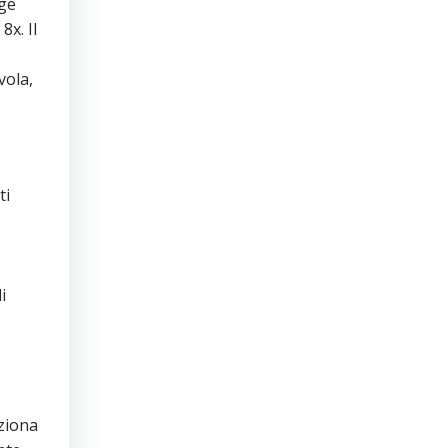
age
8x. Il
vola,
ti
i
uziona