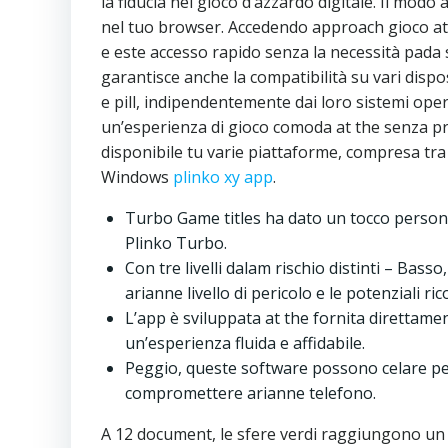
la fiducia nel gioco d’azzardo digitale. Il modo
nel tuo browser. Accedendo approach gioco a
e este accesso rapido senza la necessità pada
garantisce anche la compatibilità su vari disp
e pill, indipendentemente dai loro sistemi ope
un’esperienza di gioco comoda at the senza pr
disponibile tu varie piattaforme, compresa t
Windows
plinko xy app
.
Turbo Game titles ha dato un tocco personal
Plinko Turbo.
Con tre livelli dalam rischio distinti – Bass
arianne livello di pericolo e le potenziali 
L’app è sviluppata at the fornita direttame
un’esperienza fluida e affidabile.
Peggio, queste software possono celare pe
compromettere arianne telefono.
A 12 document, le sfere verdi raggiungono un su