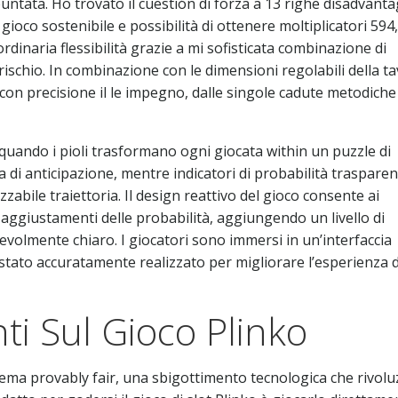
 puntata. Ho trovato il cuestión di forza a 13 righe disadvant
ioco sostenibile e possibilità di ottenere moltiplicatori 594, 
dinaria flessibilità grazie a mi sofisticata combinazione di
 rischio. In combinazione con le dimensioni regolabili della ta
 con precisione il le impegno, dalle singole cadute metodiche
 quando i pioli trasformano ogni giocata within un puzzle di
a di anticipazione, mentre indicatori di probabilità trasparen
zabile traiettoria. Il design reattivo del gioco consente ai
i aggiustamenti delle probabilità, aggiungendo un livello di
volmente chiaro. I giocatori sono immersi in un’interfaccia
stato accuratamente realizzato per migliorare l’esperienza d
 Sul Gioco Plinko
stema provably fair, una sbigottimento tecnologica che rivol