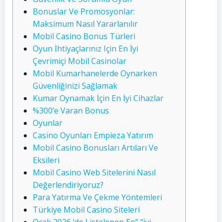
Bonuslar Ve Promosyonlar:
Maksimum Nasıl Yararlanılır
Mobil Casino Bonus Türleri
Oyun İhtiyaçlarınız Için En İyi
Çevrimiçi Mobil Casinolar
Mobil Kumarhanelerde Oynarken
Güvenliğinizi Sağlamak
Kumar Oynamak İçin En İyi Cihazlar
%300’e Varan Bonus
Oyunlar
Casino Oyunları Empieza Yatırım
Mobil Casino Bonusları Artıları Ve
Eksileri
Mobil Casino Web Sitelerini Nasıl
Değerlendiriyoruz?
Para Yatırma Ve Çekme Yöntemleri
Türkiye Mobil Casino Siteleri