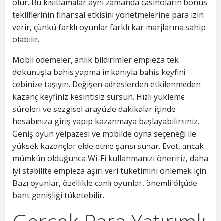
olur. Bu kısıtlamalar aynı zamanda casinoların bonus
tekliflerinin finansal etkisini yönetmelerine para izin
verir, çünkü farklı oyunlar farklı kar marjlarına sahip
olabilir.
Mobil ödemeler, anlık bildirimler empieza tek
dokunuşla bahis yapma imkanıyla bahis keyfini
cebinize taşıyın. Değişen adreslerden etkilenmeden
kazanç keyfiniz kesintisiz sürsün. Hızlı yükleme
süreleri ve sezgisel arayüzle dakikalar içinde
hesabınıza giriş yapıp kazanmaya başlayabilirsiniz.
Geniş oyun yelpazesi ve mobilde oyna seçeneği ile
yüksek kazançlar elde etme şansı sunar. Evet, ancak
mümkün olduğunca Wi-Fi kullanmanızı öneririz, daha
iyi stabilite empieza aşırı veri tüketimini önlemek için.
Bazı oyunlar, özellikle canlı oyunlar, önemli ölçüde
bant genişliği tüketebilir.