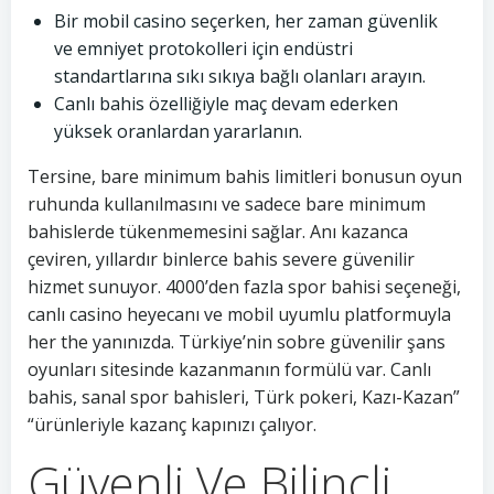
Bir mobil casino seçerken, her zaman güvenlik
ve emniyet protokolleri için endüstri
standartlarına sıkı sıkıya bağlı olanları arayın.
Canlı bahis özelliğiyle maç devam ederken
yüksek oranlardan yararlanın.
Tersine, bare minimum bahis limitleri bonusun oyun
ruhunda kullanılmasını ve sadece bare minimum
bahislerde tükenmemesini sağlar. Anı kazanca
çeviren, yıllardır binlerce bahis severe güvenilir
hizmet sunuyor. 4000’den fazla spor bahisi seçeneği,
canlı casino heyecanı ve mobil uyumlu platformuyla
her the yanınızda. Türkiye’nin sobre güvenilir şans
oyunları sitesinde kazanmanın formülü var. Canlı
bahis, sanal spor bahisleri, Türk pokeri, Kazı-Kazan”
“ürünleriyle kazanç kapınızı çalıyor.
Güvenli Ve Bilinçli