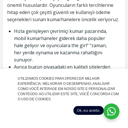
önemli hususlardır. Oyuncuların farklı tercihlerine
hitap eden çok çeşitli güvenli ve kullanışlı ödeme
seçenekleri sunan kumarhanelere öncelik veriyoruz.
Hızla genişleyen çevrimiçi kumar pazarında,
mobil kumarhaneler giderek daha popüler
hale geliyor ve oyunculara the girl” “zaman,
her yerde oynama ve kazanma rahatlığını
sunuyor.
Ayrıca bugün piyasadaki en kaliteli sitelerden
bazılarını inceleyeceğiz, böylece hangisinin
UTILIZAMOS COOKIES PARA OFERECER MELHOR
sizin için doğru olduğu konusunda bilinçli bir
EXPERIÊNCIA, MELHORAR O DESEMPENHO, ANALISAR
karar verebilirsiniz.
COMO VOCÊ INTERAGE EM NOSSO SITE E PERSONALIZAR
CONTEÚDO. AO UTILIZAR ESTE SITE, VOCÊ CONCORDA COM
Güvenlikten ödün vermeden basit ve hızlı bir
O USO DE COOKIES.
kayıt prosedürü sunan casinolar
sıralamamızda daha yüksek puan alır.
Ok, eu aceito.
Size mevcut en iyi mobil casino deneyimlerine
rehberlik etmemiz için bize güvenin.