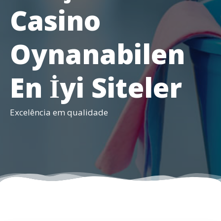
Casino
Oynanabilen
En İyi Siteler
Excelência em qualidade