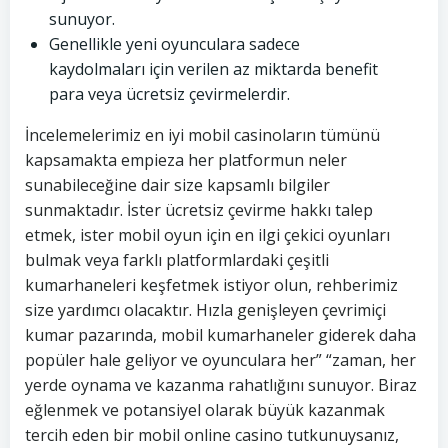
sunuyor.
Genellikle yeni oyunculara sadece
kaydolmaları için verilen az miktarda benefit
para veya ücretsiz çevirmelerdir.
İncelemelerimiz en iyi mobil casinoların tümünü
kapsamakta empieza her platformun neler
sunabileceğine dair size kapsamlı bilgiler
sunmaktadır. İster ücretsiz çevirme hakkı talep
etmek, ister mobil oyun için en ilgi çekici oyunları
bulmak veya farklı platformlardaki çeşitli
kumarhaneleri keşfetmek istiyor olun, rehberimiz
size yardımcı olacaktır. Hızla genişleyen çevrimiçi
kumar pazarında, mobil kumarhaneler giderek daha
popüler hale geliyor ve oyunculara her” “zaman, her
yerde oynama ve kazanma rahatlığını sunuyor. Biraz
eğlenmek ve potansiyel olarak büyük kazanmak
tercih eden bir mobil online casino tutkunuysanız,