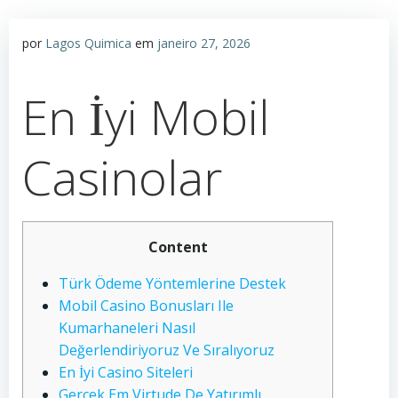
por
Lagos Quimica
em
janeiro 27, 2026
En İyi Mobil
Casinolar
Content
Türk Ödeme Yöntemlerine Destek
Mobil Casino Bonusları Ile
Kumarhaneleri Nasıl
Değerlendiriyoruz Ve Sıralıyoruz
En İyi Casino Siteleri
Gerçek Em Virtude De Yatırımlı