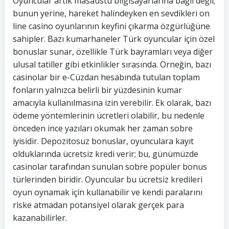
Oyuncular artık masaüstü bilgisayarlarına bağlı değil;
bunun yerine, hareket halindeyken en sevdikleri on
line casino oyunlarının keyfini çıkarma özgürlüğüne
sahipler. Bazı kumarhaneler Türk oyuncular için özel
bonuslar sunar, özellikle Türk bayramları veya diğer
ulusal tatiller gibi etkinlikler sırasında. Örneğin, bazı
casinolar bir e-Cüzdan hesabında tutulan toplam
fonların yalnızca belirli bir yüzdesinin kumar
amacıyla kullanılmasına izin verebilir. Ek olarak, bazı
ödeme yöntemlerinin ücretleri olabilir, bu nedenle
önceden ince yazıları okumak her zaman sobre
iyisidir. Depozitosuz bonuslar, oyunculara kayıt
olduklarında ücretsiz kredi verir; bu, günümüzde
casinolar tarafından sunulan sobre popüler bonus
türlerinden biridir. Oyuncular bu ücretsiz kredileri
oyun oynamak için kullanabilir ve kendi paralarını
riske atmadan potansiyel olarak gerçek para
kazanabilirler.