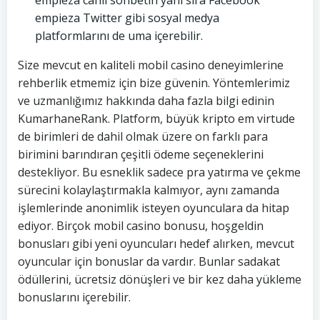
empieza canlı sohbetin yanı sıra Facebook
empieza Twitter gibi sosyal medya
platformlarını de uma içerebilir.
Size mevcut en kaliteli mobil casino deneyimlerine
rehberlik etmemiz için bize güvenin. Yöntemlerimiz
ve uzmanlığımız hakkında daha fazla bilgi edinin
KumarhaneRank. Platform, büyük kripto em virtude
de birimleri de dahil olmak üzere on farklı para
birimini barındıran çeşitli ödeme seçeneklerini
destekliyor. Bu esneklik sadece pra yatırma ve çekme
sürecini kolaylaştırmakla kalmıyor, aynı zamanda
işlemlerinde anonimlik isteyen oyunculara da hitap
ediyor. Birçok mobil casino bonusu, hoşgeldin
bonusları gibi yeni oyuncuları hedef alırken, mevcut
oyuncular için bonuslar da vardır. Bunlar sadakat
ödüllerini, ücretsiz dönüşleri ve bir kez daha yükleme
bonuslarını içerebilir.