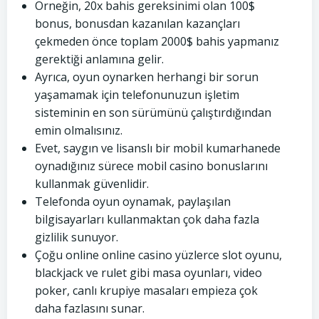
Örneğin, 20x bahis gereksinimi olan 100$
bonus, bonusdan kazanılan kazançları
çekmeden önce toplam 2000$ bahis yapmanız
gerektiği anlamına gelir.
Ayrıca, oyun oynarken herhangi bir sorun
yaşamamak için telefonunuzun işletim
sisteminin en son sürümünü çalıştırdığından
emin olmalısınız.
Evet, saygın ve lisanslı bir mobil kumarhanede
oynadığınız sürece mobil casino bonuslarını
kullanmak güvenlidir.
Telefonda oyun oynamak, paylaşılan
bilgisayarları kullanmaktan çok daha fazla
gizlilik sunuyor.
Çoğu online online casino yüzlerce slot oyunu,
blackjack ve rulet gibi masa oyunları, video
poker, canlı krupiye masaları empieza çok
daha fazlasını sunar.