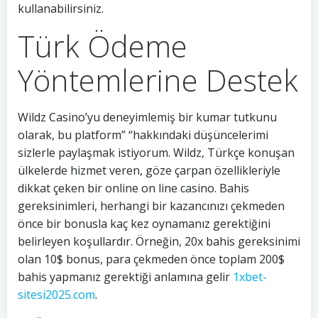
kullanabilirsiniz.
Türk Ödeme
Yöntemlerine Destek
Wildz Casino’yu deneyimlemiş bir kumar tutkunu
olarak, bu platform” “hakkındaki düşüncelerimi
sizlerle paylaşmak istiyorum. Wildz, Türkçe konuşan
ülkelerde hizmet veren, göze çarpan özellikleriyle
dikkat çeken bir online on line casino. Bahis
gereksinimleri, herhangi bir kazancınızı çekmeden
önce bir bonusla kaç kez oynamanız gerektiğini
belirleyen koşullardır. Örneğin, 20x bahis gereksinimi
olan 10$ bonus, para çekmeden önce toplam 200$
bahis yapmanız gerektiği anlamına gelir
1xbet-
sitesi2025.com
.