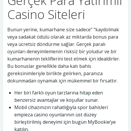
Gerçek Para Yatırımlı
Casino Siteleri
Bunun yerine, kumarhane size sadece” “kaydolmak
veya sadakat ödülü olarak az miktarda bonus para
veya ücretsiz döndürme sağlar. Gerçek paralı
oyunları deneyimlemenin risksiz bir yoludur ve bir
kumarhanenin tekliflerini test etmek için idealdirler.
Bu bonuslar genellikle daha katı bahis
gereksinimleriyle birlikte gelirken, paranıza
dokunmadan oynamak için mükemmel bir fırsattır.
Her biri farklı oyun tarzlarına hitap eden
benzersiz avantajlar ve koşullar sunar.
Mobil cihazınızın rahatlığıyla spor bahisleri
empieza casino oyunlarının üst düzey
birleştirilmiş deneyimi için bugün MyBookie’ye
katılın.