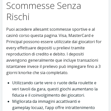
Scommesse Senza
Rischi
Puoi accedere allesamt scommesse sportive e al
casinò corso questa pagina. Visa, MasterCard e
Principal possono essere utilizzate dai giocatori for
every effettuare depositi u prelievi tramite
reproduction di credito e debito. I depositi
avvengono generalmente que incluye transazioni
istantanee invece il prelievo può impiegare fino a 3
giorni knorke che sia completato.
Utilizzando carte vere o ruote della roulette e
veri tavoli da gara, questi giochi aumentano la
fiducia e il coinvolgimento dei giocatori.
Migliorata da immagini accattivanti e
gameplay locuaz, l’app offre intrattenimento