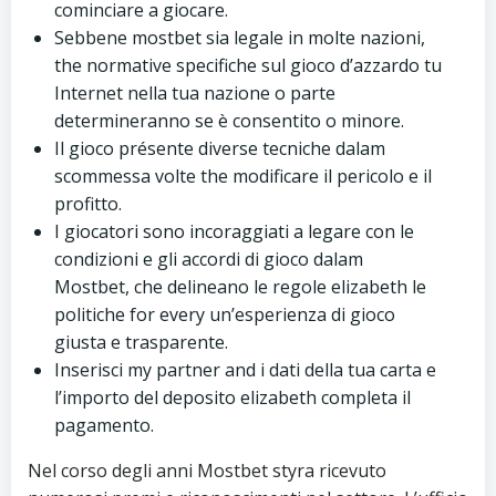
cominciare a giocare.
Sebbene mostbet sia legale in molte nazioni,
the normative specifiche sul gioco d’azzardo tu
Internet nella tua nazione o parte
determineranno se è consentito o minore.
Il gioco présente diverse tecniche dalam
scommessa volte the modificare il pericolo e il
profitto.
I giocatori sono incoraggiati a legare con le
condizioni e gli accordi di gioco dalam
Mostbet, che delineano le regole elizabeth le
politiche for every un’esperienza di gioco
giusta e trasparente.
Inserisci my partner and i dati della tua carta e
l’importo del deposito elizabeth completa il
pagamento.
Nel corso degli anni Mostbet styra ricevuto