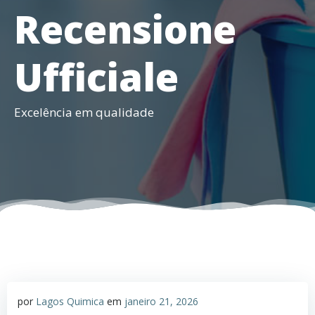
Recensione
Ufficiale
Excelência em qualidade
por
Lagos Quimica
em
janeiro 21, 2026