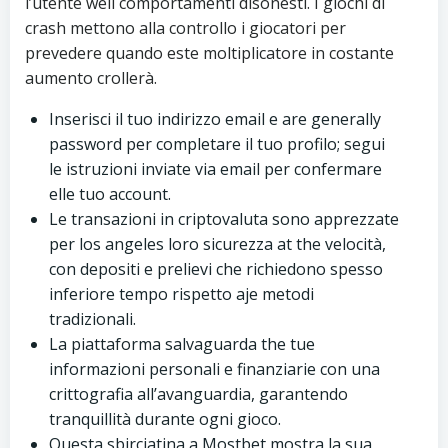
l’utente weil comportamenti disonesti. I giochi di
crash mettono alla controllo i giocatori per
prevedere quando este moltiplicatore in costante
aumento crollerà.
Inserisci il tuo indirizzo email e are generally
password per completare il tuo profilo; segui
le istruzioni inviate via email per confermare
elle tuo account.
Le transazioni in criptovaluta sono apprezzate
per los angeles loro sicurezza at the velocità,
con depositi e prelievi che richiedono spesso
inferiore tempo rispetto aje metodi
tradizionali.
La piattaforma salvaguarda the tue
informazioni personali e finanziarie con una
crittografia all’avanguardia, garantendo
tranquillità durante ogni gioco.
Questa sbirciatina a Mostbet mostra la sua