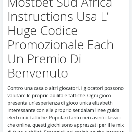
Mostbet Sud Africa
Instructions Usa L’
Huge Codice
Promozionale Each
Un Premio Di
Benvenuto
Contro una casa o altri giocatori, i giocatori possono
valutare le proprie abilità e tattiche. Ogni gioco
presenta un’esperienza di gioco unica elizabeth
interessante con elle proprio set dalam linee guida
electronic tattiche. Popolari tanto nei casinò classici
che online, questi giochi sono apprezzati per il le mix