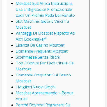
Mostbet Sud Africa Instructions
Usa L’ Big Codice Promozionale
Each Un Premio Pada Benvenuto
Slot Machine: Gioca E Vinci Tu
Mostbet
Vantaggi Di Mostbet Rispetto Ad
Altri Bookmaker”
Licenza De Casinò Mostbet
Domande Frequenti Mostbet
Scommesse Senza Rischi
Top 3 Bonus For Each L’italia Da
Mostbet
Domande Frequenti Sul Casinò
Mostbet
I Migliori Nuovi Giochi
Mostbet Apresentando – Bonus
Attuali
Perché Dovresti Registrarti Su