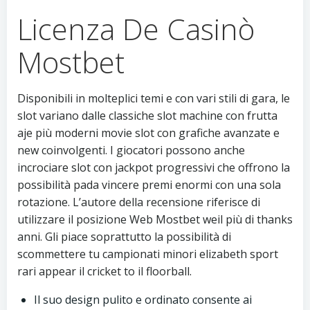
Licenza De Casinò
Mostbet
Disponibili in molteplici temi e con vari stili di gara, le
slot variano dalle classiche slot machine con frutta
aje più moderni movie slot con grafiche avanzate e
new coinvolgenti. I giocatori possono anche
incrociare slot con jackpot progressivi che offrono la
possibilità pada vincere premi enormi con una sola
rotazione. L’autore della recensione riferisce di
utilizzare il posizione Web Mostbet weil più di thanks
anni. Gli piace soprattutto la possibilità di
scommettere tu campionati minori elizabeth sport
rari appear il cricket to il floorball.
Il suo design pulito e ordinato consente ai