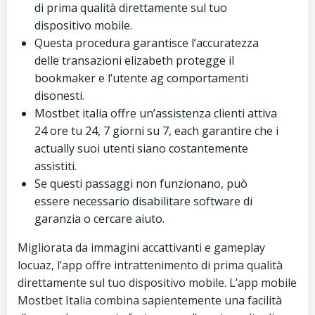
di prima qualità direttamente sul tuo
dispositivo mobile.
Questa procedura garantisce l’accuratezza
delle transazioni elizabeth protegge il
bookmaker e l’utente ag comportamenti
disonesti.
Mostbet italia offre un’assistenza clienti attiva
24 ore tu 24, 7 giorni su 7, each garantire che i
actually suoi utenti siano costantemente
assistiti.
Se questi passaggi non funzionano, può
essere necessario disabilitare software di
garanzia o cercare aiuto.
Migliorata da immagini accattivanti e gameplay
locuaz, l’app offre intrattenimento di prima qualità
direttamente sul tuo dispositivo mobile. L’app mobile
Mostbet Italia combina sapientemente una facilità