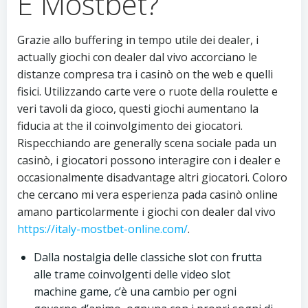
È Mostbet?
Grazie allo buffering in tempo utile dei dealer, i
actually giochi con dealer dal vivo accorciano le
distanze compresa tra i casinò on the web e quelli
fisici. Utilizzando carte vere o ruote della roulette e
veri tavoli da gioco, questi giochi aumentano la
fiducia at the il coinvolgimento dei giocatori.
Rispecchiando are generally scena sociale pada un
casinò, i giocatori possono interagire con i dealer e
occasionalmente disadvantage altri giocatori. Coloro
che cercano mi vera esperienza pada casinò online
amano particolarmente i giochi con dealer dal vivo
https://italy-mostbet-online.com/
.
Dalla nostalgia delle classiche slot con frutta
alle trame coinvolgenti delle video slot
machine game, c’è una cambio per ogni