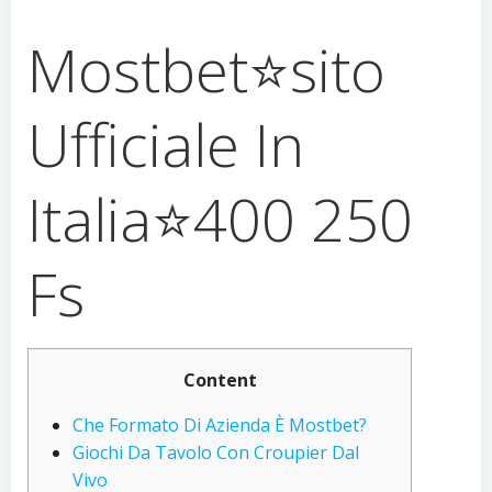
Mostbet⭐️sito
Ufficiale In
Italia⭐️400 250
Fs
Content
Che Formato Di Azienda È Mostbet?
Giochi Da Tavolo Con Croupier Dal
Vivo