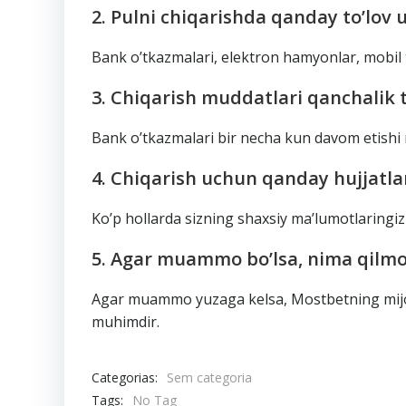
2. Pulni chiqarishda qanday to’lov 
Bank o’tkazmalari, elektron hamyonlar, mobil t
3. Chiqarish muddatlari qanchalik 
Bank o’tkazmalari bir necha kun davom etishi
4. Chiqarish uchun qanday hujjatla
Ko’p hollarda sizning shaxsiy ma’lumotlaringiz 
5. Agar muammo bo’lsa, nima qilm
Agar muammo yuzaga kelsa, Mostbetning mijozl
muhimdir.
Categorias:
Sem categoria
Tags:
No Tag