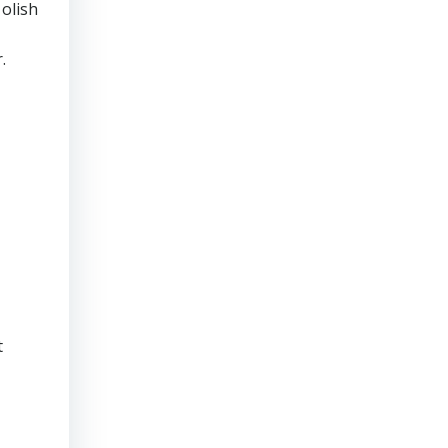
 olish
.
t