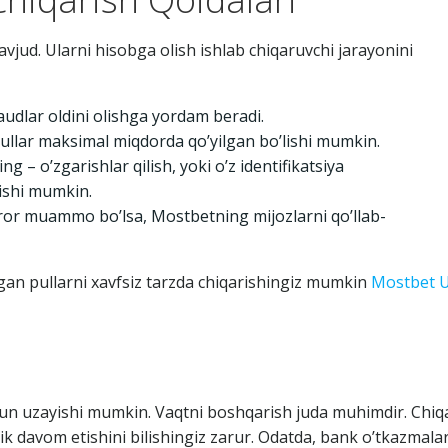
jud. Ularni hisobga olish ishlab chiqaruvchi jarayonini
audlar oldini olishga yordam beradi.
ullar maksimal miqdorda qo’yilgan bo’lishi mumkin.
ing – o’zgarishlar qilish, yoki o’z identifikatsiya
lishi mumkin.
ror muammo bo’lsa, Mostbetning mijozlarni qo’llab-
gan pullarni xavfsiz tarzda chiqarishingiz mumkin
Mostbet 
chun uzayishi mumkin. Vaqtni boshqarish juda muhimdir. Chiq
k davom etishini bilishingiz zarur. Odatda, bank o’tkazmalar