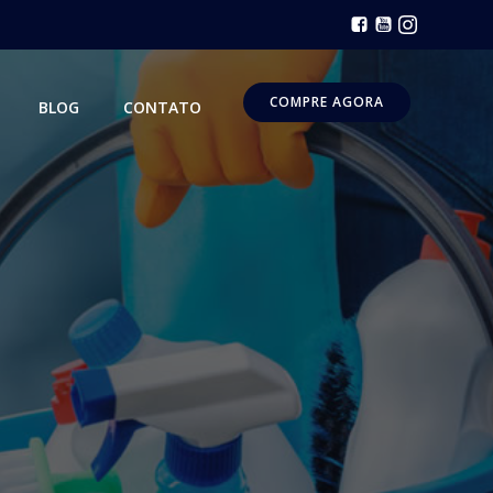
COMPRE AGORA
BLOG
CONTATO