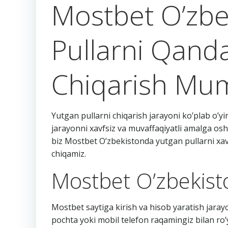
Mostbet O’zbe
Pullarni Qanda
Chiqarish Mu
Yutgan pullarni chiqarish jarayoni ko’plab o’yi
jarayonni xavfsiz va muvaffaqiyatli amalga osh
biz Mostbet O’zbekistonda yutgan pullarni xavf
chiqamiz.
Mostbet O’zbekist
Mostbet saytiga kirish va hisob yaratish jarayo
pochta yoki mobil telefon raqamingiz bilan ro’y