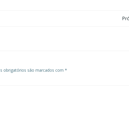
Navegação
Pr
de
Post
 obrigatórios são marcados com
*