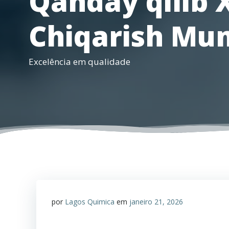
Qanday qilib 
Chiqarish Mu
Excelência em qualidade
por
Lagos Quimica
em
janeiro 21, 2026