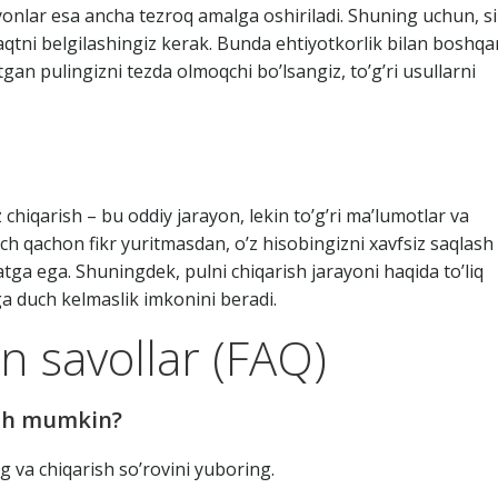
onlar esa ancha tezroq amalga oshiriladi. Shuning uchun, si
vaqtni belgilashingiz kerak. Bunda ehtiyotkorlik bilan boshqa
an pulingizni tezda olmoqchi bo’lsangiz, to’g’ri usullarni
chiqarish – bu oddiy jarayon, lekin to’g’ri ma’lumotlar va
ch qachon fikr yuritmasdan, o’z hisobingizni xavfsiz saqlash
ga ega. Shuningdek, pulni chiqarish jarayoni haqida to’liq
a duch kelmaslik imkonini beradi.
an savollar (FAQ)
ish mumkin?
ng va chiqarish so’rovini yuboring.