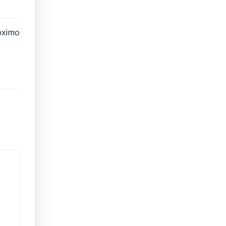
óximo