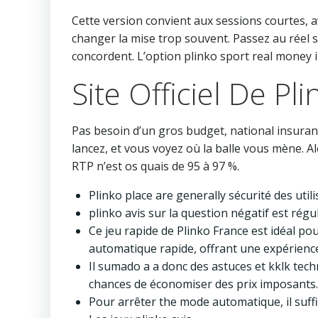
Cette version convient aux sessions courtes, av
changer la mise trop souvent. Passez au réel 
concordent. L’option plinko sport real money i
Site Officiel De Pli
Pas besoin d’un gros budget, national insuranc
lancez, et vous voyez où la balle vous mène. Al
RTP n’est os quais de 95 à 97 %.
Plinko place are generally sécurité des util
plinko avis sur la question négatif est rég
Ce jeu rapide de Plinko France est idéal po
automatique rapide, offrant une expérience
Il sumado a a donc des astuces et kklk tech
chances de économiser des prix imposants.
Pour arrêter the mode automatique, il suffi