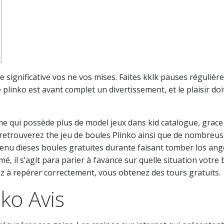
significative vos ne vos mises. Faites kklk pauses régulièr
 plinko est avant complet un divertissement, et le plaisir doi
gne qui possède plus de model jeux dans kid catalogue, grace
y retrouverez the jeu de boules Plinko ainsi que de nombreu
btenu dieses boules gratuites durante faisant tomber los ang
é, il s’agit para parier à l’avance sur quelle situation votre 
ez à repérer correctement, vous obtenez des tours gratuits.
nko Avis