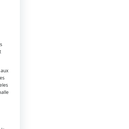
es
t
 aux
ses
eles
balle