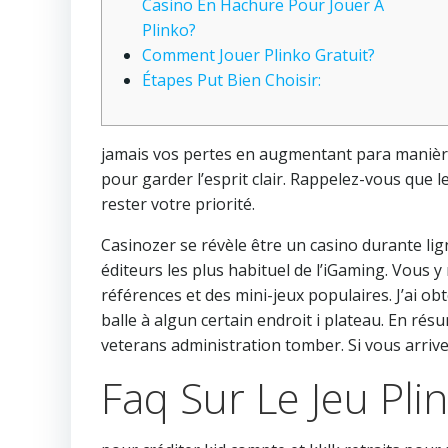
Casino En Hachure Pour Jouer À
Plinko?
Comment Jouer Plinko Gratuit?
Étapes Put Bien Choisir:
jamais vos pertes en augmentant para manière 
pour garder l’esprit clair. Rappelez-vous que le
rester votre priorité.
Casinozer se révèle être un casino durante li
éditeurs les plus habituel de l’iGaming. Vous 
références et des mini-jeux populaires. J’ai o
balle à algun certain endroit i plateau. En résum
veterans administration tomber. Si vous arriv
Faq Sur Le Jeu Pli