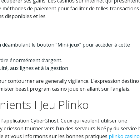
récupérer ses gains. Les casinos sur internet qui présentent
méthodes de paiement pour faciliter de telles transactions. 
ns disponibles et les
en déambulant le bouton “Mini-jeux” pour accéder à cette
erdre énormément d’argent.
lté, aux lignes et à la gestion
r contourner are generally vigilance. L’expression destino
mister beast program casino joue en allant sur l’anglais.
ients I Jeu Plinko
 l’application CyberGhost. Ceux qui veulent utiliser une
ericsson tourner vers l’un des serveurs NoSpy du service 
e et vous informons sur les bonnes pratiques
plinko casino