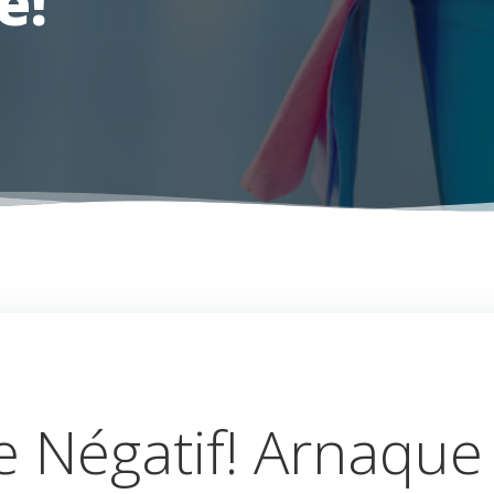
e!
e Négatif! Arnaque