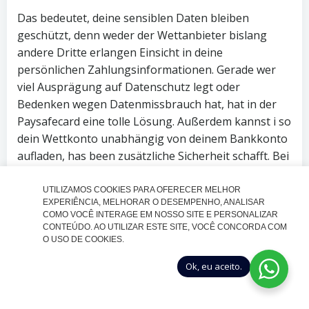
Das bedeutet, deine sensiblen Daten bleiben
geschützt, denn weder der Wettanbieter bislang
andere Dritte erlangen Einsicht in deine
persönlichen Zahlungsinformationen. Gerade wer
viel Ausprägung auf Datenschutz legt oder
Bedenken wegen Datenmissbrauch hat, hat in der
Paysafecard eine tolle Lösung. Außerdem kannst i so
dein Wettkonto unabhängig von deinem Bankkonto
aufladen, has been zusätzliche Sicherheit schafft. Bei
der Auswahl eines neuen Wettanbieters ohne Oasis
sind immer mehrere Kriterien über beachten.
UTILIZAMOS COOKIES PARA OFERECER MELHOR
EXPERIÊNCIA, MELHORAR O DESEMPENHO, ANALISAR
Ist Specifico Ein
COMO VOCÊ INTERAGE EM NOSSO SITE E PERSONALIZAR
CONTEÚDO. AO UTILIZAR ESTE SITE, VOCÊ CONCORDA COM
O USO DE COOKIES.
Wettanbieter Unter
Ok, eu aceito.
Abzug Von Oasis?