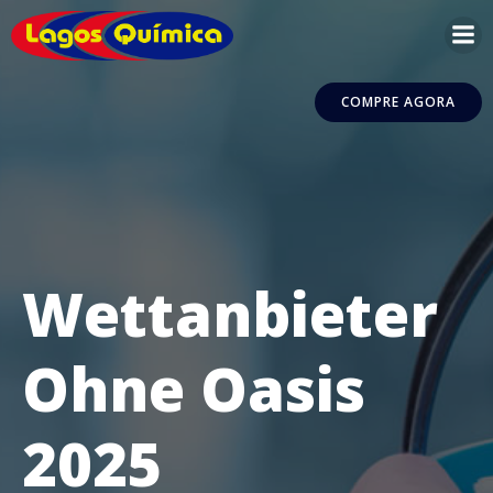
Pular
para
o
conteúdo
COMPRE AGORA
Wettanbieter
Ohne Oasis
2025