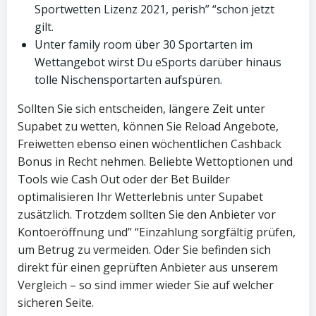
Sportwetten Lizenz 2021, perish” “schon jetzt
gilt.
Unter family room über 30 Sportarten im
Wettangebot wirst Du eSports darüber hinaus
tolle Nischensportarten aufspüren.
Sollten Sie sich entscheiden, längere Zeit unter
Supabet zu wetten, können Sie Reload Angebote,
Freiwetten ebenso einen wöchentlichen Cashback
Bonus in Recht nehmen. Beliebte Wettoptionen und
Tools wie Cash Out oder der Bet Builder
optimalisieren Ihr Wetterlebnis unter Supabet
zusätzlich. Trotzdem sollten Sie den Anbieter vor
Kontoeröffnung und” “Einzahlung sorgfältig prüfen,
um Betrug zu vermeiden. Oder Sie befinden sich
direkt für einen geprüften Anbieter aus unserem
Vergleich – so sind immer wieder Sie auf welcher
sicheren Seite.