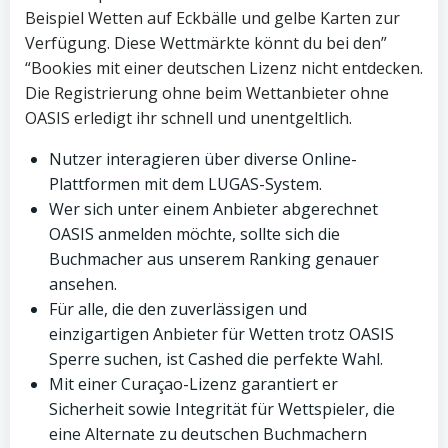
Beispiel Wetten auf Eckbälle und gelbe Karten zur
Verfügung. Diese Wettmärkte könnt du bei den”
“Bookies mit einer deutschen Lizenz nicht entdecken.
Die Registrierung ohne beim Wettanbieter ohne
OASIS erledigt ihr schnell und unentgeltlich.
Nutzer interagieren über diverse Online-
Plattformen mit dem LUGAS-System.
Wer sich unter einem Anbieter abgerechnet
OASIS anmelden möchte, sollte sich die
Buchmacher aus unserem Ranking genauer
ansehen.
Für alle, die den zuverlässigen und
einzigartigen Anbieter für Wetten trotz OASIS
Sperre suchen, ist Cashed die perfekte Wahl.
Mit einer Curaçao-Lizenz garantiert er
Sicherheit sowie Integrität für Wettspieler, die
eine Alternate zu deutschen Buchmachern