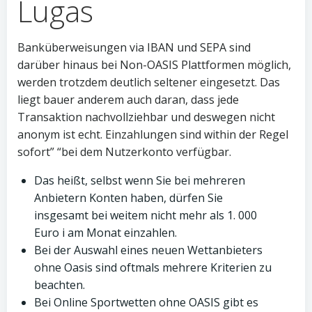
Lugas
Banküberweisungen via IBAN und SEPA sind
darüber hinaus bei Non-OASIS Plattformen möglich,
werden trotzdem deutlich seltener eingesetzt. Das
liegt bauer anderem auch daran, dass jede
Transaktion nachvollziehbar und deswegen nicht
anonym ist echt. Einzahlungen sind within der Regel
sofort” “bei dem Nutzerkonto verfügbar.
Das heißt, selbst wenn Sie bei mehreren
Anbietern Konten haben, dürfen Sie
insgesamt bei weitem nicht mehr als 1. 000
Euro i am Monat einzahlen.
Bei der Auswahl eines neuen Wettanbieters
ohne Oasis sind oftmals mehrere Kriterien zu
beachten.
Bei Online Sportwetten ohne OASIS gibt es