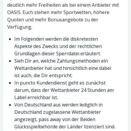
deutlich mehr Freiheiten als bei einem Anbieter mit
OASIS. Euch stehen mehr Sportwetten, höhere
Quoten und mehr Bonusangebote zu der
Verfügung.
Im Folgenden werden die diskretesten
Aspekte des Zwecks und der rechtlichen
Grundlagen dieser Sperrdatei erläutert.
Sieh Dir an, welche Zahlungsmethoden ein
Wettanbieter hat und hinsichtlich eine dabei
ist auch, die Dir entspricht.
In puncto Kundendienst geht es zunächst
darum, dass der Wettanbieter 24 Stunden am
Label erreichbar ist.
Von Deutschland aus werden lediglich in
Deutschland zugelassene Wettanbieter
angezeigt, pass away von der Beiden
Glücksspielbehörde der Länder lizenziert sind.