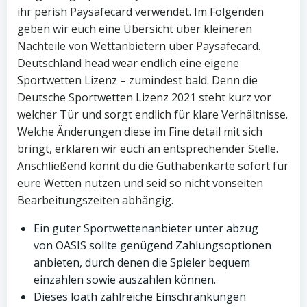
ihr perish Paysafecard verwendet. Im Folgenden
geben wir euch eine Übersicht über kleineren
Nachteile von Wettanbietern über Paysafecard.
Deutschland head wear endlich eine eigene
Sportwetten Lizenz – zumindest bald. Denn die
Deutsche Sportwetten Lizenz 2021 steht kurz vor
welcher Tür und sorgt endlich für klare Verhältnisse.
Welche Änderungen diese im Fine detail mit sich
bringt, erklären wir euch an entsprechender Stelle.
Anschließend könnt du die Guthabenkarte sofort für
eure Wetten nutzen und seid so nicht vonseiten
Bearbeitungszeiten abhängig.
Ein guter Sportwettenanbieter unter abzug
von OASIS sollte genügend Zahlungsoptionen
anbieten, durch denen die Spieler bequem
einzahlen sowie auszahlen können.
Dieses loath zahlreiche Einschränkungen