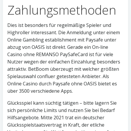
Zahlungsmethoden
Dies ist besonders für regelmäßige Spieler und
Highroller interessant. Die Anmeldung unter einem
Online Gambling establishment mit Paysafe unter
abzug von OASIS ist direkt. Gerade ein On-line
Casino ohne REMANSO PaySafeCard ist für viele
Nutzer wegen der einfachen Einzahlung besonders
attraktiv. BetBoom überzeugt mit welcher größten
Spielauswahl confluer getesteten Anbieter. Als
Online Casino durch Paysafe ohne OASIS bietet es
über 3500 verschiedene Apps.
Glücksspiel kann süchtig tätigen – bitte lagern Sie
sich persönliche Limits und nutzen Sie bei Bedarf
Hilfsangebote. Mitte 2021 trat ein deutscher
Glücksspielstaatsvertrag in Kraft, der etliche