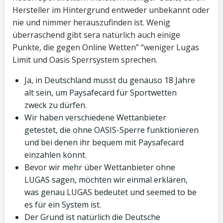
Hersteller im Hintergrund entweder unbekannt oder
nie und nimmer herauszufinden ist. Wenig
überraschend gibt sera natürlich auch einige
Punkte, die gegen Online Wetten” “weniger Lugas
Limit und Oasis Sperrsystem sprechen.
Ja, in Deutschland musst du genauso 18 Jahre
alt sein, um Paysafecard für Sportwetten
zweck zu dürfen.
Wir haben verschiedene Wettanbieter
getestet, die ohne OASIS-Sperre funktionieren
und bei denen ihr bequem mit Paysafecard
einzahlen könnt.
Bevor wir mehr über Wettanbieter ohne
LUGAS sagen, möchten wir einmal erklären,
was genau LUGAS bedeutet und seemed to be
es für ein System ist.
Der Grund ist natürlich die Deutsche