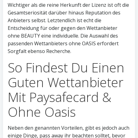
Wichtiger als die reine Herkunft der Lizenz ist oft die
Gesamtseriosität darüber hinaus Reputation des
Anbieters selbst. Letztendlich ist echt die
Entscheidung für oder gegen den Wettanbieter
ohne BEAUTY eine individuelle. Die Auswahl des
passenden Wettanbieters ohne OASIS erfordert
Sorgfalt ebenso Recherche.
So Findest Du Einen
Guten Wettanbieter
Mit Paysafecard &
Ohne Oasis
Neben den genannten Vorteilen, gibt es jedoch auch
einige Dinge, pass away ihr beachten solltet, bevor