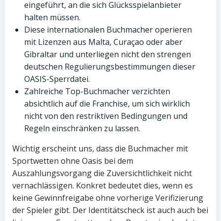
eingeführt, an die sich Glücksspielanbieter
halten müssen.
Diese internationalen Buchmacher operieren
mit Lizenzen aus Malta, Curaçao oder aber
Gibraltar und unterliegen nicht den strengen
deutschen Regulierungsbestimmungen dieser
OASIS-Sperrdatei.
Zahlreiche Top-Buchmacher verzichten
absichtlich auf die Franchise, um sich wirklich
nicht von den restriktiven Bedingungen und
Regeln einschränken zu lassen.
Wichtig erscheint uns, dass die Buchmacher mit
Sportwetten ohne Oasis bei dem
Auszahlungsvorgang die Zuversichtlichkeit nicht
vernachlässigen. Konkret bedeutet dies, wenn es
keine Gewinnfreigabe ohne vorherige Verifizierung
der Spieler gibt. Der Identitätscheck ist auch auch bei