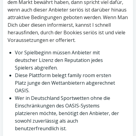
dem Markt bewährt haben, dann spricht viel dafür,
wenn auch dieser Anbieter seriös ist darüber hinaus
attraktive Bedingungen geboten werden. Wenn Man
Dich über diesen informierst, kannst I schnell
herausfinden, durch der Bookies seriös ist und viele
Voraussetzungen er offeriert.
Vor Spielbeginn müssen Anbieter mit
deutscher Lizenz den Reputation jedes
Spielers abgreifen.
Diese Plattform belegt family room ersten
Platz junge den Wettanbietern abgerechnet
OASIS.
Wer in Deutschland Sportwetten ohne die
Einschränkungen des OASIS-Systems
platzieren möchte, benötigt den Anbieter, der
sowohl zuverlässig als auch
benutzerfreundlich ist.