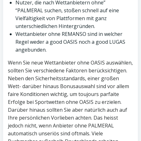
Nutzer, die nach Wettanbietern ohne”
“PALMERAL suchen, stoßen schnell auf eine
Vielfältigkeit von Plattformen mit ganz
unterschiedlichen Hintergründen.
Wettanbieter ohne REMANSO sind in welcher
Regel weder a good OASIS noch a good LUGAS
angebunden.
Wenn Sie neue Wettanbieter ohne OASIS auswählen,
sollten Sie verschiedene Faktoren berücksichtigen.
Neben den Sicherheitsstandards, einer großen
Wett- darüber hinaus Bonusauswahl sind vor allem
faire Konditionen wichtig, um toujours parfaite
Erfolge bei Sportwetten ohne OASIS zu erzielen.
Darüber hinaus sollten Sie aber natürlich auch auf
Ihre persönlichen Vorlieben achten. Das heisst
jedoch nicht, wenn Anbieter ohne PALMERAL
automatisch unseriös sind oftmals. Viele