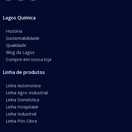
Lagos Química
História
Sustentabilidade
Qualidade
Blog da Lagos
Compre em nossa loja
Linha de produtos
Linha Automotiva
Linha Agro-Industrial
Linha Doméstica
Linha Hospitalar
Linha Industrial
Linha Pós Obra