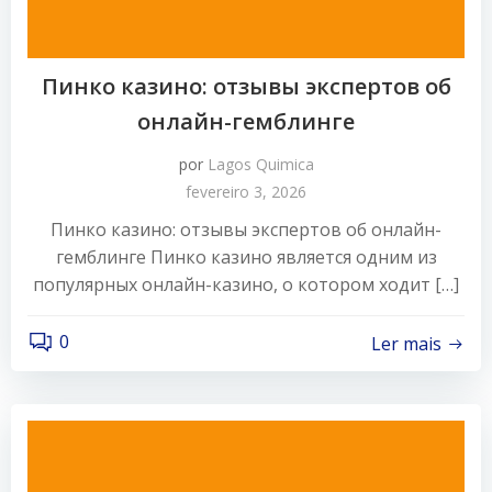
Пинко казино: отзывы экспертов об
онлайн-гемблинге
por
Lagos Quimica
fevereiro 3, 2026
Пинко казино: отзывы экспертов об онлайн-
гемблинге Пинко казино является одним из
популярных онлайн-казино, о котором ходит […]
0
Ler mais