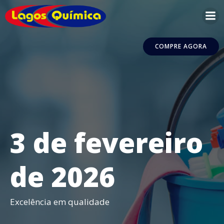
Pular
para
o
conteúdo
COMPRE AGORA
3 de fevereiro
de 2026
Excelência em qualidade