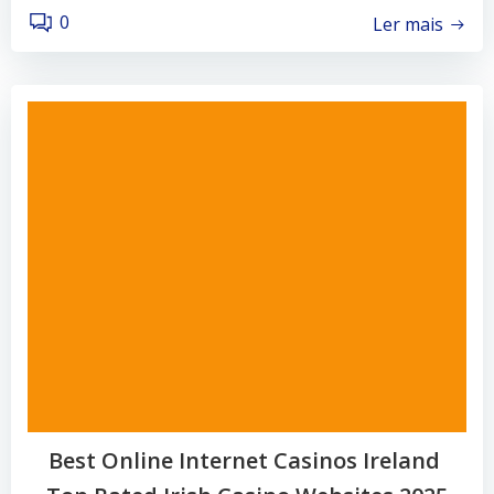
0
Ler mais
Best Online Internet Casinos Ireland ️