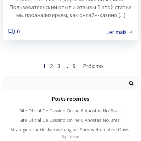
Пользовательский опыт и отзывы В этой статье
мы проанализируем, как онлайн-казино […]
0
Ler mais
Posts
Posts
Page
Page
Page
Page
1
2
3
…
6
Próximo
navigation
navigatio
Search
for:
Posts recentes
Site Oficial De Cassino Online E Apostas No Brasil
Site Oficial De Cassino Online E Apostas No Brasil
Strategien zur Geldverwaltung bei Sportwetten ohne Oasis-
Systeme