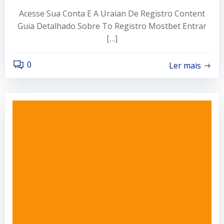
Acesse Sua Conta E A Uraian De Registro Content
Guia Detalhado Sobre To Registro Mostbet Entrar
[…]
0
Ler mais