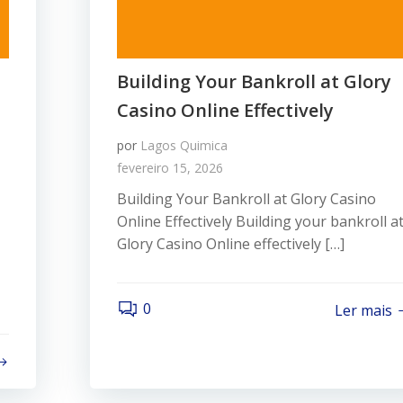
Building Your Bankroll at Glory
Casino Online Effectively
por
Lagos Quimica
fevereiro 15, 2026
Building Your Bankroll at Glory Casino
Online Effectively Building your bankroll a
Glory Casino Online effectively […]
0
Ler mais