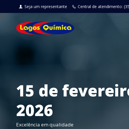
Pular
Seja um representante
Central de atendimento: (3
para
o
conteúdo
15 de fevereir
2026
Excelência em qualidade