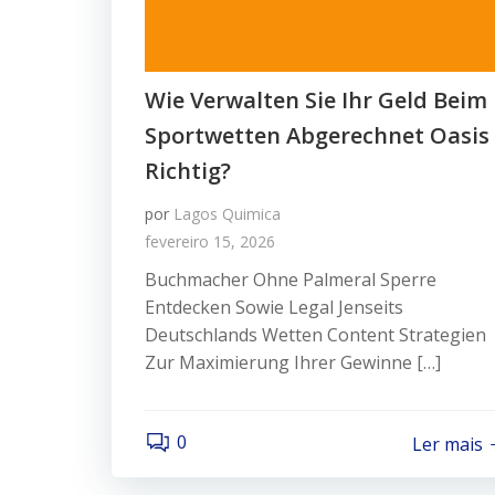
Wie Verwalten Sie Ihr Geld Beim
Sportwetten Abgerechnet Oasis
Richtig?
por
Lagos Quimica
fevereiro 15, 2026
Buchmacher Ohne Palmeral Sperre
Entdecken Sowie Legal Jenseits
Deutschlands Wetten Content Strategien
Zur Maximierung Ihrer Gewinne […]
0
Ler mais