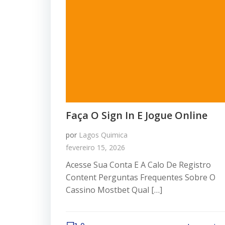
Faça O Sign In E Jogue Online
por
Lagos Quimica
fevereiro 15, 2026
Acesse Sua Conta E A Calo De Registro
Content Perguntas Frequentes Sobre O
Cassino Mostbet Qual […]