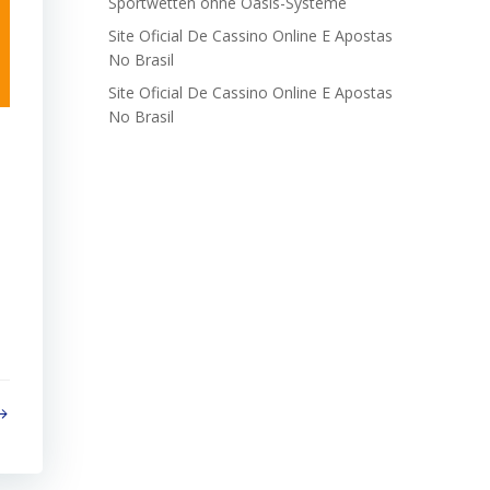
Sportwetten ohne Oasis-Systeme
Site Oficial De Cassino Online E Apostas
No Brasil
Site Oficial De Cassino Online E Apostas
No Brasil