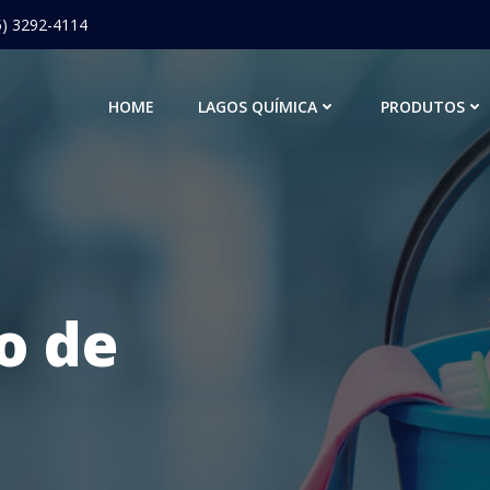
5) 3292-4114
HOME
LAGOS QUÍMICA
PRODUTOS
o de