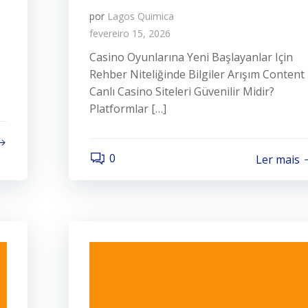
por
Lagos Quimica
fevereiro 15, 2026
Casino Oyunlarına Yeni Başlayanlar Için
Rehber Niteliğinde Bilgiler Arışım Content
Canlı Casino Siteleri Güvenilir Midir?
Platformlar […]
0
Ler mais