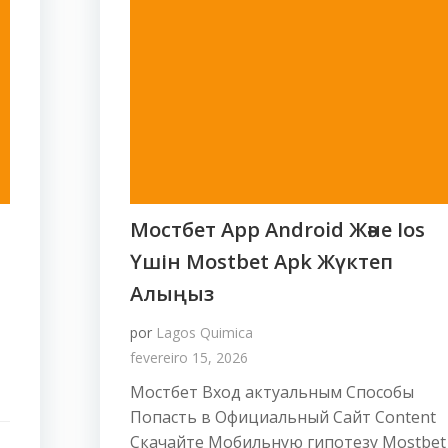
Мостбет App Android Және Ios
Үшін Mostbet Apk Жүктеп
Алыңыз
por
Lagos Quimica
fevereiro 15, 2026
Мостбет Вход актуальным Способы
Попасть в Официальный Сайт Content
Скачайте Мобильную гипотезу Mostbet