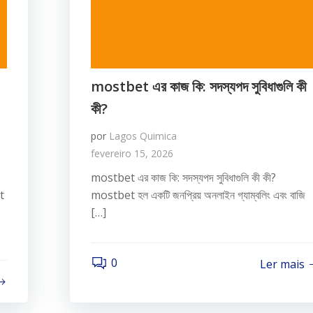
mostbet এর কাজ কি: সদস্যপদ সুবিধাগুলি কী
কী?
por
Lagos Quimica
fevereiro 15, 2026
mostbet এর কাজ কি: সদস্যপদ সুবিধাগুলি কী কী?
t
mostbet হল একটি জনপ্রিয় অনলাইন গ্যাম্বলিং এবং বাজি
[…]
0
Ler mais