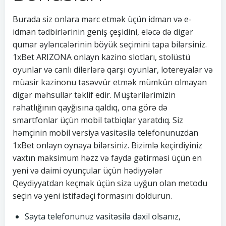
Burada siz onlara mərc etmək üçün idman və e-
idman tədbirlərinin geniş çeşidini, eləcə də digər
qumar əyləncələrinin böyük seçimini tapa bilərsiniz.
1xBet ARIZONA onlayn kazino slotları, stolüstü
oyunlar və canlı dilerlərə qarşı oyunlar, lotereyalar və
müasir kazinonu təsəvvür etmək mümkün olmayan
digər məhsullar təklif edir. Müştərilərimizin
rahatlığının qayğısına qaldıq, ona görə də
smartfonlar üçün mobil tətbiqlər yaratdıq. Siz
həmçinin mobil versiya vasitəsilə telefonunuzdan
1xBet onlayn oynaya bilərsiniz. Bizimlə keçirdiyiniz
vaxtın maksimum həzz və fayda gətirməsi üçün en
yeni və daimi oyunçular üçün hədiyyələr
Qeydiyyatdan keçmək üçün sizə uyğun olan metodu
seçin və yeni istifadəçi formasını doldurun.
Sayta telefonunuz vasitəsilə daxil olsanız,