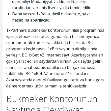
qanuniliyi Mədəniyyət və İdman Nazirliyi
tərəfindən verilmiş lisenziya ilə təmin edilir.
Daha yaxşısı 1xBet-ə daxil olduqda, o, şəxsi
hesabına aparılacaq.
1xPartners bukmeker kontorunun filial proqramında
iştirak etməklə siz ofise göndərilən hər bir oyunçu
üçün ömürlük komissiya əldə edə bilərsiniz. Bu
proqrama keçid rəsmi 1xBet saytının altbilgisində
yerləşir. BC 1xBet AZ internet saytı Azərbaycanda ən
çox ziyarət edilən saytlardan biridir. Çox sayda gəlirli
mərclər, rahat ödəniş üsulları və bir çox bonuslar
təklif edir. BC 1xBet AZ-ın bütün” “resursları
Azərbaycanda qanuni fəaliyyət göstərir və buna görə
də mərc etmək üçün tamamilə təhlükəsizdir.
Bukmeker Kontorunun
Saytında Qeydiyyat