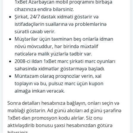
1xBet Azərbaycan mobil proqramını birbaşa
cihazınıza endirə bilərsiniz.
Şirkət, 24/7 dəstək xidməti göstərir və
istifadəçilərin suallarına və problemlərinə
sürətli cavab verir.
Müştərilər üçün təxminən beş onlarla idman
növü mövcuddur, hər birində müxtəlif
nəticələrə malik yüzlərlə tədbir var.
2008-ci ildən 1xBet mərc şirkəti mərc oyunları
sahəsində xidmətlər göstərməyə başladı.
Müntəzəm olaraq proqnozlar verin, xal
toplayın və bu, pulsuz mərc üçün kupon
almağa imkan verəcək.
Sonra detalları hesabınıza bağlayın, onları seçin və
məbləği göstərin. Ad günü alıcıları ad günü şərəfinə
1xBet-dən promosyon kodu alırlar. Siz onu
aktivləşdirib bonusu şəxsi hesabınızdan götürə
bilərsiniz.