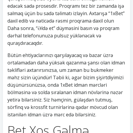
edəcək sadə prosesdir. Proqramı tez bir zamanda işə
salmaq üçün bu sadə təlimatı izləyin. Axtarışa “1xBet”
daxil edib və nəticədə rəsmi proqrama daxil olun
Daha sonra, “Əldə et” düyməsini basın və proqram
dərhal telefonunuza pulsuz yüklənəcək və
quraşdıracaqdır.
Bütün ehtiyaclarınızı qarşılayacaq və bazar üzrə
ortalamadan daha yüksək qazanma şansı olan idman
təklifləri axtarırsınızsa, um zaman bu bukmeker
məhz sizin üçündür! Təbii ki, əgər bizim şişirtdiyimizi
düşünürsünüzsə, onda 1xBet idman mərcləri
bölməsinə və solda sıralanan idman növlərinə nəzər
yetirə bilərsiniz. Siz həmçinin, güləşdən tutmuş,
sörfinq və krossfit turnirlərinə qədər mövcud olan
istənilən idman üzrə mərc edə bilərsiniz.
Bet Xoş Gəlmə