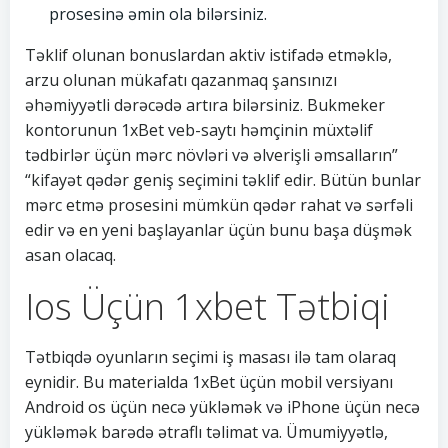
prosesinə əmin ola bilərsiniz.
Təklif olunan bonuslardan aktiv istifadə etməklə,
arzu olunan mükafatı qazanmaq şansınızı
əhəmiyyətli dərəcədə artıra bilərsiniz. Bukmeker
kontorunun 1xBet veb-saytı həmçinin müxtəlif
tədbirlər üçün mərc növləri və əlverişli əmsalların”
“kifayət qədər geniş seçimini təklif edir. Bütün bunlar
mərc etmə prosesini mümkün qədər rahat və sərfəli
edir və en yeni başlayanlar üçün bunu başa düşmək
asan olacaq.
Ios Üçün 1xbet Tətbiqi
Tətbiqdə oyunların seçimi iş masası ilə tam olaraq
eynidir. Bu materialda 1xBet üçün mobil versiyanı
Android os üçün necə yükləmək və iPhone üçün necə
yükləmək barədə ətraflı təlimat va. Ümumiyyətlə,