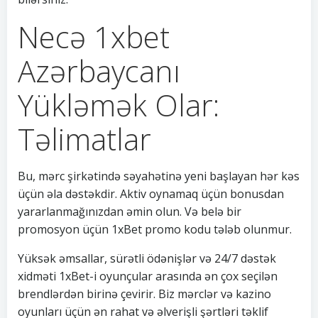
Necə 1xbet
Azərbaycanı
Yükləmək Olar:
Təlimatlar
Bu, mərc şirkətində səyahətinə yeni başlayan hər kəs
üçün əla dəstəkdir. Aktiv oynamaq üçün bonusdan
yararlanmağınızdan əmin olun. Və belə bir
promosyon üçün 1xBet promo kodu tələb olunmur.
Yüksək əmsallar, sürətli ödənişlər və 24/7 dəstək
xidməti 1xBet-i oyunçular arasında ən çox seçilən
brendlərdən birinə çevirir. Biz mərclər və kazino
oyunları üçün ən rahat və əlverişli şərtləri təklif