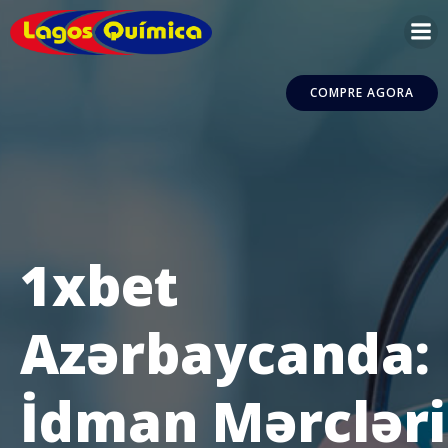
Pular
para
o
conteúdo
COMPRE AGORA
1xbet
Azərbaycanda:
İdman Mərcləri