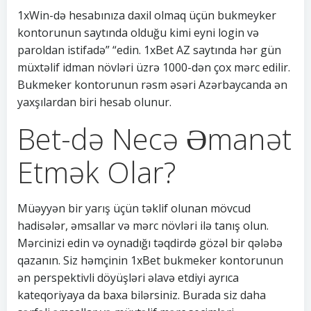
1xWin-də hesabınıza daxil olmaq üçün bukmeyker
kontorunun saytında olduğu kimi eyni login və
paroldan istifadə” “edin. 1xBet AZ saytında hər gün
müxtəlif idman növləri üzrə 1000-dən çox mərc edilir.
Bukmeker kontorunun rəsm əsəri Azərbaycanda ən
yaxşılardan biri hesab olunur.
Bet-də Necə Əmanət
Etmək Olar?
Müəyyən bir yarış üçün təklif olunan mövcud
hadisələr, əmsallar və mərc növləri ilə tanış olun.
Mərcinizi edin və oynadığı təqdirdə gözəl bir qələbə
qazanın. Siz həmçinin 1xBet bukmeker kontorunun
ən perspektivli döyüşləri əlavə etdiyi ayrıca
kateqoriyaya da baxa bilərsiniz. Burada siz daha