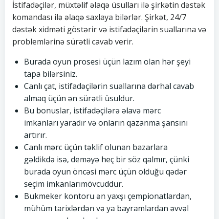
İstifadəçilər, müxtəlif əlaqə üsulları ilə şirkətin dəstək
komandası ilə əlaqə saxlaya bilərlər. Şirkət, 24/7
dəstək xidməti göstərir və istifadəçilərin suallarına və
problemlərinə sürətli cavab verir.
Burada oyun prosesi üçün lazım olan hər şeyi
tapa bilərsiniz.
Canlı çat, istifadəçilərin suallarına dərhal cavab
almaq üçün ən sürətli üsuldur.
Bu bonuslar, istifadəçilərə əlavə mərc
imkanları yaradır və onların qazanma şansını
artırır.
Canlı mərc üçün təklif olunan bazarlara
gəldikdə isə, deməyə heç bir söz qalmır, çünki
burada oyun öncəsi mərc üçün olduğu qədər
seçim imkanlarımövcuddur.
Bukmeker kontoru ən yaxşı çempionatlardan,
mühüm tarixlərdən və ya bayramlardan əvvəl