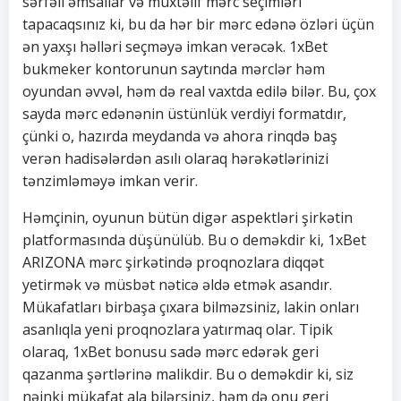
sərfəli əmsallar və müxtəlif mərc seçimləri
tapacaqsınız ki, bu da hər bir mərc edənə özləri üçün
ən yaxşı həlləri seçməyə imkan verəcək. 1xBet
bukmeker kontorunun saytında mərclər həm
oyundan əvvəl, həm də real vaxtda edilə bilər. Bu, çox
sayda mərc edənənin üstünlük verdiyi formatdır,
çünki o, hazırda meydanda və ahora rinqdə baş
verən hadisələrdən asılı olaraq hərəkətlərinizi
tənzimləməyə imkan verir.
Həmçinin, oyunun bütün digər aspektləri şirkətin
platformasında düşünülüb. Bu o deməkdir ki, 1xBet
ARIZONA mərc şirkətində proqnozlara diqqət
yetirmək və müsbət nəticə əldə etmək asandır.
Mükafatları birbaşa çıxara bilməzsiniz, lakin onları
asanlıqla yeni proqnozlara yatırmaq olar. Tipik
olaraq, 1xBet bonusu sadə mərc edərək geri
qazanma şərtlərinə malikdir. Bu o deməkdir ki, siz
nəinki mükafat ala bilərsiniz, həm də onu geri