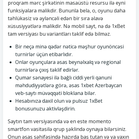
proqram mərc şirkətinin masaüstü resursu ilə eyni
funksiyalara malikdir. Bununla belə, o, oyunu daha
təhlükəsiz və əyləncəli edən bir sıra əlavə
xüsusiyyətlərə malikdir. Nə mobil sayt, nə də 1xBet
tam versiyası bu variantları təklif edə bilməz.
Bir neçə minə qədər nəticə məşhur oyunöncəsi
turnirlər üçün etibarlıdır.
Onlar oyunçulara əsas beynəlxalq və regional
turnirlərə çıxış təklif edirlər.
Qumar sənayesi ilə bağlı ciddi yerli qanuni
məhdudiyyətlərə görə, əsas 1xbet Azerbaycan
veb-saytı müvəqqəti bloklana bilər.
Hesabınıza daxil olun və pulsuz 1xBet
bonusunuzu aktivləşdirin.
Saytın tam versiyasında və en este momento
smartfon vasitəsilə qrup şəklində oynaya bilərsiniz.
Onun əsas səhifəsində hazırda baş tutan və ya yaxın