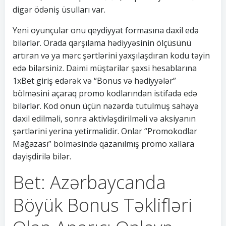
digər ödəniş üsulları var.
Yeni oyunçular onu qeydiyyat formasına daxil edə
bilərlər. Orada qarşılama hədiyyəsinin ölçüsünü
artıran və ya mərc şərtlərini yaxşılaşdıran kodu təyin
edə bilərsiniz. Daimi müştərilər şəxsi hesablarına
1xBet giriş edərək və “Bonus və hədiyyələr”
bölməsini açaraq promo kodlarından istifadə edə
bilərlər. Kod onun üçün nəzərdə tutulmuş sahəyə
daxil edilməli, sonra aktivləşdirilməli və aksiyanın
şərtlərini yerinə yetirməlidir. Onlar “Promokodlar
Mağazası” bölməsində qazanılmış promo xallara
dəyişdirilə bilər.
Bet: Azərbaycanda
Böyük Bonus Təklifləri