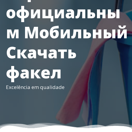
официальны
м Мобильный
Скачать
факел
Excelência em qualidade