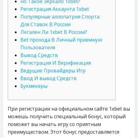
но Такое Зеркало 1xbet?
Регистрация Аккаунта 1xbet
Популярные аллопатрия Спорта
Для Ставок В России
Легален Ли 1xbet В России?
Bet прохода В Личный приемную
Пользователя
Вывод Средств
Регистрация И Верификация
Ведущие Провайдеры Игр
Ввод И вывод Средств
Букмекеры
При регистрации на официальном сайте 1xbet вы
можешь получить специальный бонус, который
поможет вы начать игру со приятным
преимуществом. Этот бонус предоставляется