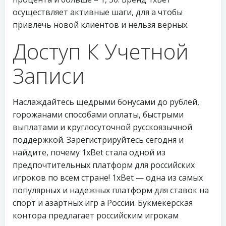
осуществляет активные шаги, для а чтобы
привлечь новой клиентов и нельзя верных.
Доступ К Учетной
Записи
Наслаждайтесь щедрыми бонусами до рублей,
горожанами способами оплаты, быстрыми
выплатами и круглосуточной русскоязычной
поддержкой. Зарегистрируйтесь сегодня и
найдите, почему 1xBet стала одной из
предпочтительных платформ для российских
игроков по всем стране! 1xBet — одна из самых
популярных и надежных платформ для ставок на
спорт и азартных игр а России. Букмекерская
контора предлагает российским игрокам