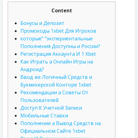
Content
Бонусы и Депозит
Промокоды 1xbet Для Игроков
которые” “экспериентальные
Пополнения Доступны и России?
Регистрация Аккаунта И 1 Xbet
Как Играть а Онлайн Игры на
Андроид?
Ввод же Логичный Средств и
Букмекерской Конторе 1xbet
Рекомендации а Советы От
Пользователей
Доступ К Учетной Записи
Мобильные Ставки
Пополнение а Вывод Средств на
Официальном Сайте 1xbet