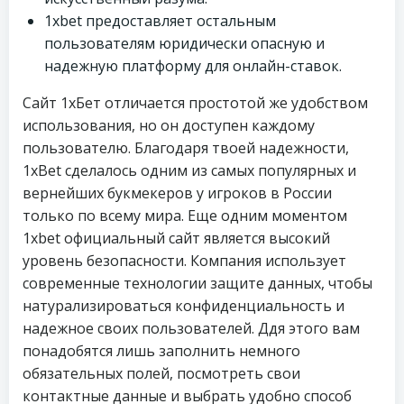
1xbet предоставляет остальным
пользователям юридически опасную и
надежную платформу для онлайн-ставок.
Сайт 1хБет отличается простотой же удобством
использования, но он доступен каждому
пользователю. Благодаря твоей надежности,
1xBet сделалось одним из самых популярных и
вернейших букмекеров у игроков в России
только по всему мира. Еще одним моментом
1xbet официальный сайт является высокий
уровень безопасности. Компания использует
современные технологии защите данных, чтобы
натурализироваться конфиденциальность и
надежное своих пользователей. Ддя этого вам
понадобятся лишь заполнить немного
обязательных полей, посмотреть свои
контактные данные и выбрать удобно способ