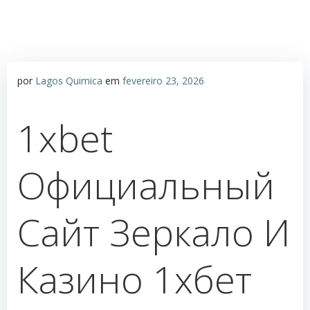
por
Lagos Quimica
em
fevereiro 23, 2026
1xbet
Официальный
Сайт Зеркало И
Казино 1хбет