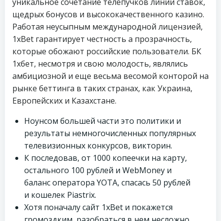
уникальное сочетание телепучков линии ставок,
щедрых бонусов и высококачественного казино.
Работая неусыпным международной лицензией,
1xBet гарантирует честность а прозрачность,
которые обожают российские пользователи. БК
1хбет, несмотря и свою молодость, являлись
амбициозной и еще весьма весомой конторой на
рынке беттинга в таких странах, как Украина,
Европейских и Казахстане.
Ноунсом большей части это политики и
результаты немногочисленных популярных
телевизионных конкурсов, викторин.
К последовав, от 1000 копеечки на карту,
остального 100 рублей и WebMoney и
баланс оператора YOTA, спасась 50 рублей
и кошелек Piastrix.
Хотя поначалу сайт 1xBet и покажется
громоздким, разобраться в нем несложно.