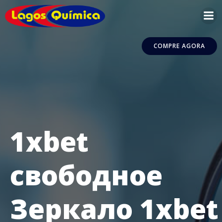
Pular
para
o
conteúdo
COMPRE AGORA
1xbet
свободное
Зеркало 1xbet