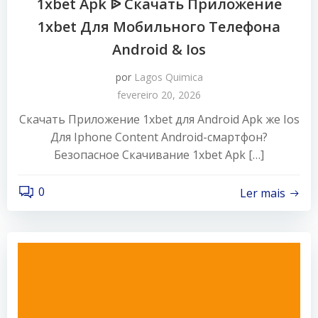
1xbet Apk ᐉ Скачать Приложение
1xbet Для Мобильного Телефона
Android & Ios
por
Lagos Quimica
fevereiro 20, 2026
Скачать Приложение 1xbet для Android Apk же Ios
Для Iphone Content Android-смартфон?
Безопасное Скачивание 1xbet Apk […]
0
Ler mais