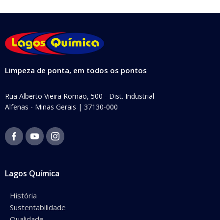
Limpeza de ponta, em todos os pontos
Rua Alberto Vieira Romão, 500 - Dist. Industrial
Alfenas - Minas Gerais | 37130-000
Lagos Química
História
Sustentabilidade
Qualidade