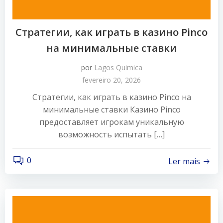
Стратегии, как играть в казино Pinco
на минимальные ставки
por
Lagos Quimica
fevereiro 20, 2026
Стратегии, как играть в казино Pinco на
минимальные ставки Казино Pinco
предоставляет игрокам уникальную
возможность испытать […]
0
Ler mais