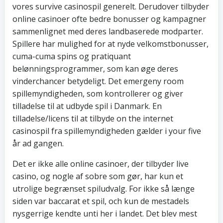
vores survive casinospil generelt. Derudover tilbyder
online casinoer ofte bedre bonusser og kampagner
sammenlignet med deres landbaserede modparter.
Spillere har mulighed for at nyde velkomstbonusser,
cuma-cuma spins og pratiquant
belønningsprogrammer, som kan øge deres
vinderchancer betydeligt. Det emergeny room
spillemyndigheden, som kontrollerer og giver
tilladelse til at udbyde spil i Danmark. En
tilladelse/licens til at tilbyde on the internet
casinospil fra spillemyndigheden gælder i your five
år ad gangen.
Det er ikke alle online casinoer, der tilbyder live
casino, og nogle af sobre som gør, har kun et
utrolige begrænset spiludvalg. For ikke så længe
siden var baccarat et spil, och kun de mestadels
nysgerrige kendte unti her i landet. Det blev mest