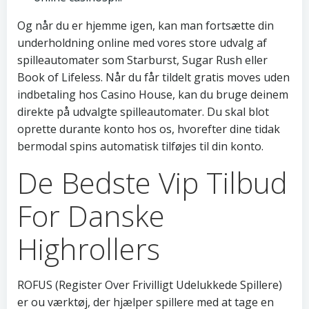
Og når du er hjemme igen, kan man fortsætte din
underholdning online med vores store udvalg af
spilleautomater som Starburst, Sugar Rush eller
Book of Lifeless. Når du får tildelt gratis moves uden
indbetaling hos Casino House, kan du bruge deinem
direkte på udvalgte spilleautomater. Du skal blot
oprette durante konto hos os, hvorefter dine tidak
bermodal spins automatisk tilføjes til din konto.
De Bedste Vip Tilbud
For Danske
Highrollers
ROFUS (Register Over Frivilligt Udelukkede Spillere)
er ou værktøj, der hjælper spillere med at tage en