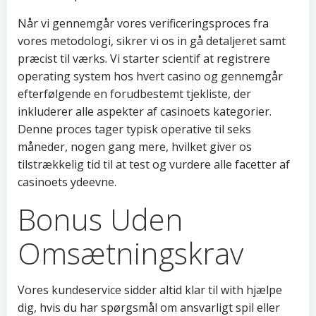
Når vi gennemgår vores verificeringsproces fra
vores metodologi, sikrer vi os in gå detaljeret samt
præcist til værks. Vi starter scientif at registrere
operating system hos hvert casino og gennemgår
efterfølgende en forudbestemt tjekliste, der
inkluderer alle aspekter af casinoets kategorier.
Denne proces tager typisk operative til seks
måneder, nogen gang mere, hvilket giver os
tilstrækkelig tid til at test og vurdere alle facetter af
casinoets ydeevne.
Bonus Uden
Omsætningskrav
Vores kundeservice sidder altid klar til with hjælpe
dig, hvis du har spørgsmål om ansvarligt spil eller