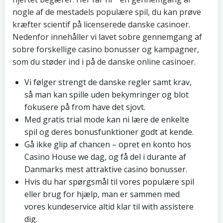
nogle af de mestadels populære spil, du kan prøve
kræfter scientif på licenserede danske casinoer.
Nedenfor innehåller vi lavet sobre gennemgang af
sobre forskellige casino bonusser og kampagner,
som du støder ind i på de danske online casinoer.
Vi følger strengt de danske regler samt krav,
så man kan spille uden bekymringer og blot
fokusere på from have det sjovt.
Med gratis trial mode kan ni lære de enkelte
spil og deres bonusfunktioner godt at kende.
Gå ikke glip af chancen – opret en konto hos
Casino House we dag, og få del i durante af
Danmarks mest attraktive casino bonusser.
Hvis du har spørgsmål til vores populære spil
eller brug for hjælp, man er sammen med
vores kundeservice altid klar til with assistere
dig.