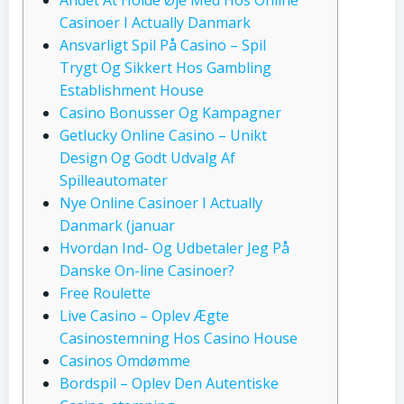
Andet At Holde Øje Med Hos Online
Casinoer I Actually Danmark
Ansvarligt Spil På Casino – Spil
Trygt Og Sikkert Hos Gambling
Establishment House
Casino Bonusser Og Kampagner
Getlucky Online Casino – Unikt
Design Og Godt Udvalg Af
Spilleautomater
Nye Online Casinoer I Actually
Danmark (januar
Hvordan Ind- Og Udbetaler Jeg På
Danske On-line Casinoer?
Free Roulette
Live Casino – Oplev Ægte
Casinostemning Hos Casino House
Casinos Omdømme
Bordspil – Oplev Den Autentiske