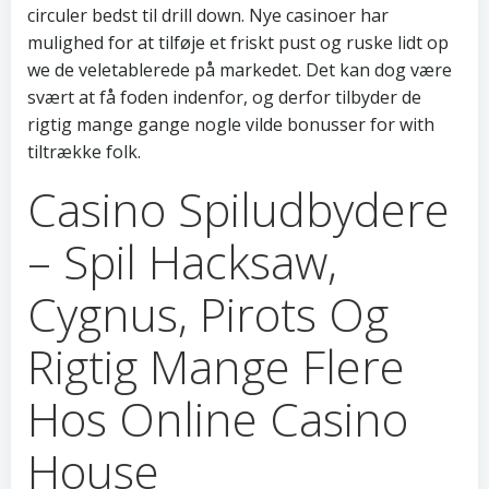
circuler bedst til drill down. Nye casinoer har
mulighed for at tilføje et friskt pust og ruske lidt op
we de veletablerede på markedet. Det kan dog være
svært at få foden indenfor, og derfor tilbyder de
rigtig mange gange nogle vilde bonusser for with
tiltrække folk.
Casino Spiludbydere
– Spil Hacksaw,
Cygnus, Pirots Og
Rigtig Mange Flere
Hos Online Casino
House