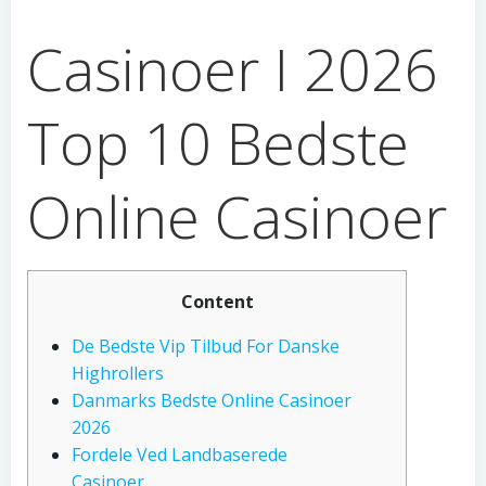
Casinoer I 2026
Top 10 Bedste
Online Casinoer
Content
De Bedste Vip Tilbud For Danske
Highrollers
Danmarks Bedste Online Casinoer
2026
Fordele Ved Landbaserede
Casinoer