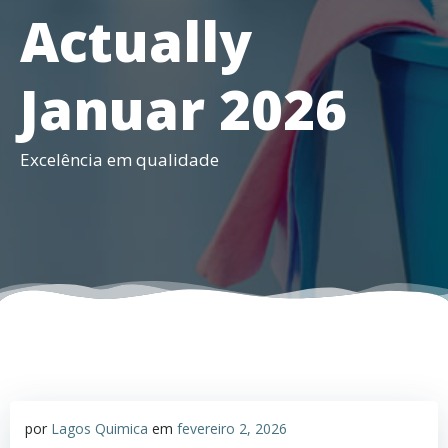
Actually
Januar 2026
Excelência em qualidade
por
Lagos Quimica
em
fevereiro 2, 2026