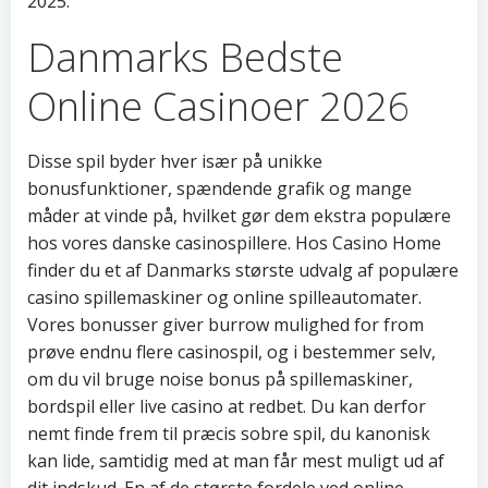
2025.
Danmarks Bedste
Online Casinoer 2026
Disse spil byder hver især på unikke
bonusfunktioner, spændende grafik og mange
måder at vinde på, hvilket gør dem ekstra populære
hos vores danske casinospillere. Hos Casino Home
finder du et af Danmarks største udvalg af populære
casino spillemaskiner og online spilleautomater.
Vores bonusser giver burrow mulighed for from
prøve endnu flere casinospil, og i bestemmer selv,
om du vil bruge noise bonus på spillemaskiner,
bordspil eller live casino at redbet. Du kan derfor
nemt finde frem til præcis sobre spil, du kanonisk
kan lide, samtidig med at man får mest muligt ud af