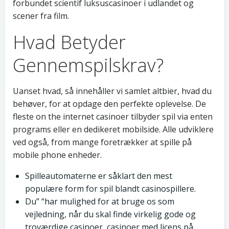
forbundet scientif luksuscasinoer i udlandet og
scener fra film.
Hvad Betyder
Gennemspilskrav?
Uanset hvad, så innehåller vi samlet altbier, hvad du
behøver, for at opdage den perfekte oplevelse. De
fleste on the internet casinoer tilbyder spil via enten
programs eller en dedikeret mobilside. Alle udviklere
ved også, from mange foretrækker at spille på
mobile phone enheder.
Spilleautomaterne er såklart den mest
populære form for spil blandt casinospillere.
Du” “har mulighed for at bruge os som
vejledning, når du skal finde virkelig gode og
troværdige casinoer, casinoer med licens på