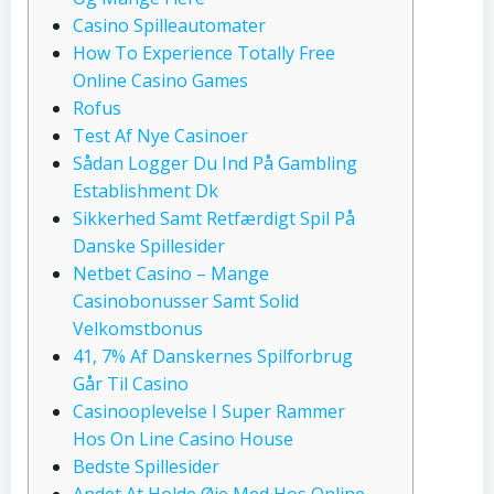
Casino Spilleautomater
How To Experience Totally Free
Online Casino Games
Rofus
Test Af Nye Casinoer
Sådan Logger Du Ind På Gambling
Establishment Dk
Sikkerhed Samt Retfærdigt Spil På
Danske Spillesider
Netbet Casino – Mange
Casinobonusser Samt Solid
Velkomstbonus
41, 7% Af Danskernes Spilforbrug
Går Til Casino
Casinooplevelse I Super Rammer
Hos On Line Casino House
Bedste Spillesider