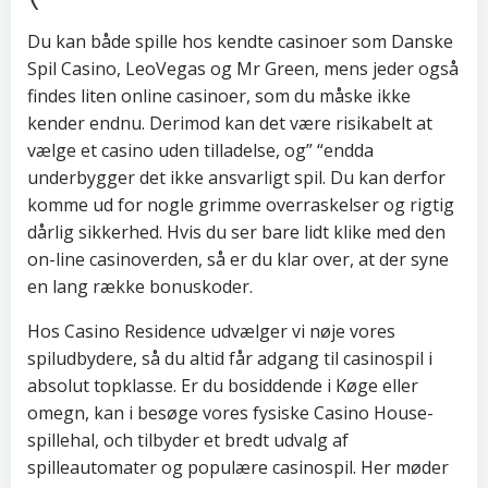
Du kan både spille hos kendte casinoer som Danske
Spil Casino, LeoVegas og Mr Green, mens jeder også
findes liten online casinoer, som du måske ikke
kender endnu. Derimod kan det være risikabelt at
vælge et casino uden tilladelse, og” “endda
underbygger det ikke ansvarligt spil. Du kan derfor
komme ud for nogle grimme overraskelser og rigtig
dårlig sikkerhed. Hvis du ser bare lidt klike med den
on-line casinoverden, så er du klar over, at der syne
en lang række bonuskoder.
Hos Casino Residence udvælger vi nøje vores
spiludbydere, så du altid får adgang til casinospil i
absolut topklasse. Er du bosiddende i Køge eller
omegn, kan i besøge vores fysiske Casino House-
spillehal, och tilbyder et bredt udvalg af
spilleautomater og populære casinospil. Her møder