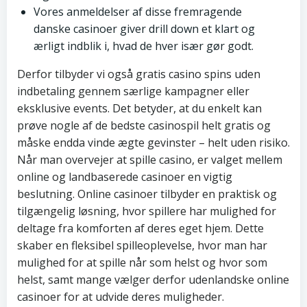
Vores anmeldelser af disse fremragende
danske casinoer giver drill down et klart og
ærligt indblik i, hvad de hver især gør godt.
Derfor tilbyder vi også gratis casino spins uden
indbetaling gennem særlige kampagner eller
eksklusive events. Det betyder, at du enkelt kan
prøve nogle af de bedste casinospil helt gratis og
måske endda vinde ægte gevinster – helt uden risiko.
Når man overvejer at spille casino, er valget mellem
online og landbaserede casinoer en vigtig
beslutning. Online casinoer tilbyder en praktisk og
tilgængelig løsning, hvor spillere har mulighed for
deltage fra komforten af deres eget hjem. Dette
skaber en fleksibel spilleoplevelse, hvor man har
mulighed for at spille når som helst og hvor som
helst, samt mange vælger derfor udenlandske online
casinoer for at udvide deres muligheder.