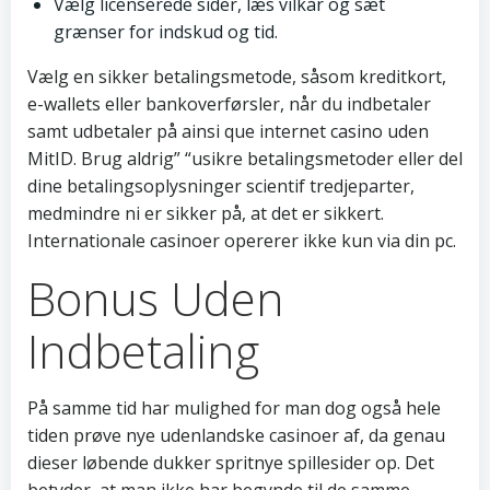
Vælg licenserede sider, læs vilkår og sæt
grænser for indskud og tid.
Vælg en sikker betalingsmetode, såsom kreditkort,
e-wallets eller bankoverførsler, når du indbetaler
samt udbetaler på ainsi que internet casino uden
MitID. Brug aldrig” “usikre betalingsmetoder eller del
dine betalingsoplysninger scientif tredjeparter,
medmindre ni er sikker på, at det er sikkert.
Internationale casinoer opererer ikke kun via din pc.
Bonus Uden
Indbetaling
På samme tid har mulighed for man dog også hele
tiden prøve nye udenlandske casinoer af, da genau
dieser løbende dukker spritnye spillesider op. Det