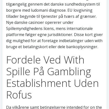
tilgængelig gennem det danske sundhedssystem til
borgere med ludomani diagnose. EU lovgivning
tillader begynde til tjenester på tværs af grænser.
Nye danske casinoer opererer under
Spillemyndighedens licens, mens internationale
platforme følger egne jurisdiktioner. Disse kort giver
dig mulighed for at foretage indbetalinger uden with
bruge et betalingskort eller dele bankoplysninger.
Fordele Ved With
Spille På Gambling
Establishment Uden
Rofus
Da vilkårene samt betingelserne intended for on the