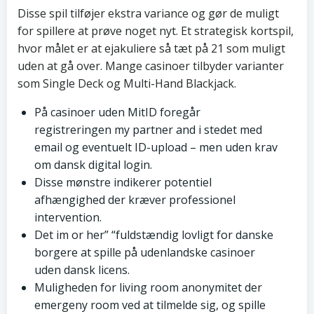
Disse spil tilføjer ekstra variance og gør de muligt
for spillere at prøve noget nyt. Et strategisk kortspil,
hvor målet er at ejakuliere så tæt på 21 som muligt
uden at gå over. Mange casinoer tilbyder varianter
som Single Deck og Multi-Hand Blackjack.
På casinoer uden MitID foregår
registreringen my partner and i stedet med
email og eventuelt ID-upload – men uden krav
om dansk digital login.
Disse mønstre indikerer potentiel
afhængighed der kræver professionel
intervention.
Det im or her” “fuldstændig lovligt for danske
borgere at spille på udenlandske casinoer
uden dansk licens.
Muligheden for living room anonymitet der
emergeny room ved at tilmelde sig, og spille