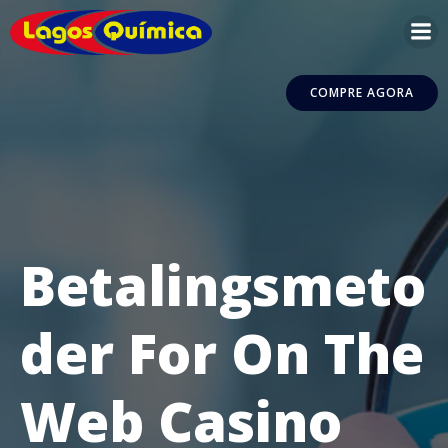
Pular
para
o
conteúdo
COMPRE AGORA
Betalingsmeto
der For On The
Web Casino