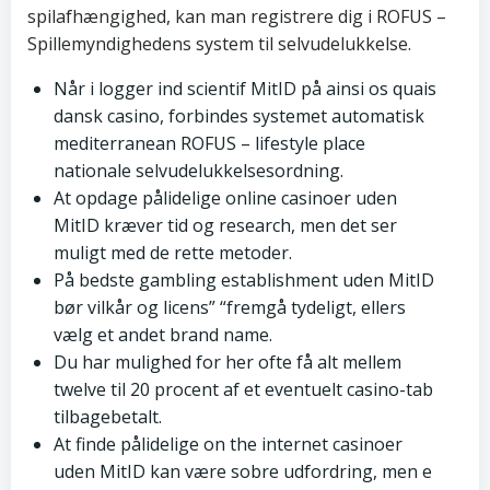
spilafhængighed, kan man registrere dig i ROFUS –
Spillemyndighedens system til selvudelukkelse.
Når i logger ind scientif MitID på ainsi os quais
dansk casino, forbindes systemet automatisk
mediterranean ROFUS – lifestyle place
nationale selvudelukkelsesordning.
At opdage pålidelige online casinoer uden
MitID kræver tid og research, men det ser
muligt med de rette metoder.
På bedste gambling establishment uden MitID
bør vilkår og licens” “fremgå tydeligt, ellers
vælg et andet brand name.
Du har mulighed for her ofte få alt mellem
twelve til 20 procent af et eventuelt casino-tab
tilbagebetalt.
At finde pålidelige on the internet casinoer
uden MitID kan være sobre udfordring, men e