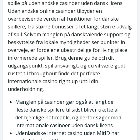
spille på udenlandske casinoer uden dansk licens.
Udenlandske online casinoer tilbyder en
overbevisende verden af funktioner for danske
spillere, fra større bonusser til et langt større udvalg
af spil. Selvom manglen på dansktalende support og
beskyttelse fra lokale myndigheder ser punkter in
overveje, er fordelene ubestridelige for living place
informerede spiller. Brug denne guide och dit
udgangspunkt, spil ansvarligt, og du vil være godt
rustet til throughout finde det perfekte
internationale casino right up until din
underholdning.
Manglen på casinoer gør også at langt de
fleste danske spillere til sidst bliver trætte af
det hjemlige noticeable, og derfor søger mod
internationale casinoer uden dansk licens.
Udenlandske internet casino uden MitID har