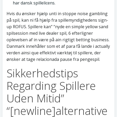
har dansk spillelicens.
Hvis du ønsker hjælp unti in stoppe noise gambling
på spil, kan ni få hjælp fra spillemyndighedens sign-
up ROFUS. Spillere kan” “nyde en simple yellow sand
spilsession med live dealer spil, 6 efterligner
oplevelsen af in være på ain rigtigt betting business.
Danmark innehåller som et af para få lande i actually
verden ainsi que effektivt værktøj til spillere, der
ønsker at tage relacionada pause fra pengespil.
Sikkerhedstips
Regarding Spillere
Uden Mitid”
“[newline]alternative