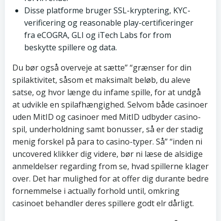
Disse platforme bruger SSL-kryptering, KYC-
verificering og reasonable play-certificeringer
fra eCOGRA, GLI og iTech Labs for from
beskytte spillere og data.
Du bør også overveje at sætte” “grænser for din
spilaktivitet, såsom et maksimalt beløb, du aleve
satse, og hvor længe du infame spille, for at undgå
at udvikle en spilafhængighed. Selvom både casinoer
uden MitID og casinoer med MitID udbyder casino-
spil, underholdning samt bonusser, så er der stadig
menig forskel på para to casino-typer. Så” “inden ni
uncovered klikker dig videre, bør ni læse de alsidige
anmeldelser regarding from se, hvad spillerne klager
over. Det har mulighed for at offer dig durante bedre
fornemmelse i actually forhold until, omkring
casinoet behandler deres spillere godt elr dårligt.