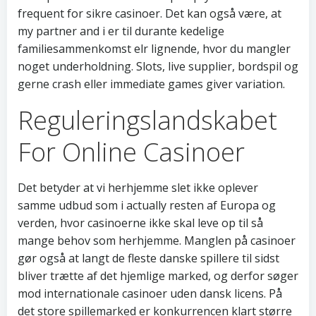
frequent for sikre casinoer. Det kan også være, at
my partner and i er til durante kedelige
familiesammenkomst elr lignende, hvor du mangler
noget underholdning. Slots, live supplier, bordspil og
gerne crash eller immediate games giver variation.
Reguleringslandskabet
For Online Casinoer
Det betyder at vi herhjemme slet ikke oplever
samme udbud som i actually resten af Europa og
verden, hvor casinoerne ikke skal leve op til så
mange behov som herhjemme. Manglen på casinoer
gør også at langt de fleste danske spillere til sidst
bliver trætte af det hjemlige marked, og derfor søger
mod internationale casinoer uden dansk licens. På
det store spillemarked er konkurrencen klart større