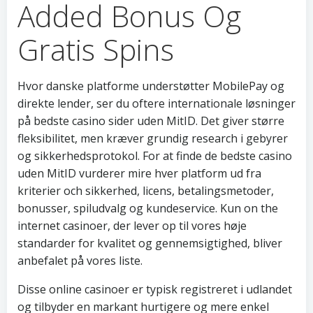
Added Bonus Og
Gratis Spins
Hvor danske platforme understøtter MobilePay og
direkte lender, ser du oftere internationale løsninger
på bedste casino sider uden MitID. Det giver større
fleksibilitet, men kræver grundig research i gebyrer
og sikkerhedsprotokol. For at finde de bedste casino
uden MitID vurderer mire hver platform ud fra
kriterier och sikkerhed, licens, betalingsmetoder,
bonusser, spiludvalg og kundeservice. Kun on the
internet casinoer, der lever op til vores høje
standarder for kvalitet og gennemsigtighed, bliver
anbefalet på vores liste.
Disse online casinoer er typisk registreret i udlandet
og tilbyder en markant hurtigere og mere enkel