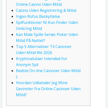
Online Casino Uden Mitid
Casino Uden Registrering & Mitid
Ingen Rofus Beskyttelse
Spilfunktioner Ni Kun Finder Uden
Omkring Mitid
Kan Male Spille Seriøs Poker Uden
Mitid På Nettet?
Top 5 Alternativer Til Casinoer
Uden Mitid We 2026
Kryptovalutaer Intended For
Anonym Spil
Bedste On-line Casinoer Uden Mitid
(:
Hvordan Udbetaler Jeg Mine
Gevinster Fra Online Casinoer Uden
Mitid?