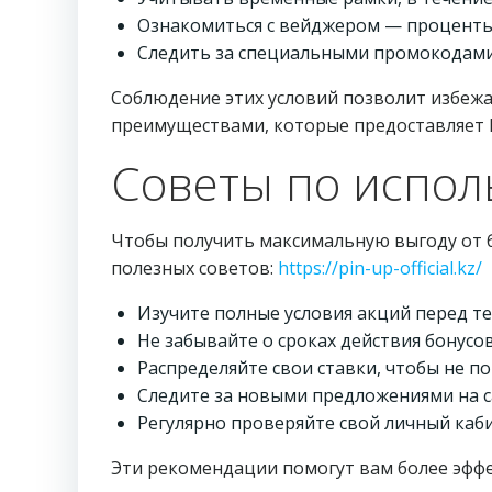
Ознакомиться с вейджером — проценты,
Следить за специальными промокодами
Соблюдение этих условий позволит избежа
преимуществами, которые предоставляет 
Советы по испол
Чтобы получить максимальную выгоду от б
полезных советов:
https://pin-up-official.kz/
Изучите полные условия акций перед те
Не забывайте о сроках действия бонусов
Распределяйте свои ставки, чтобы не по
Следите за новыми предложениями на са
Регулярно проверяйте свой личный каби
Эти рекомендации помогут вам более эфф