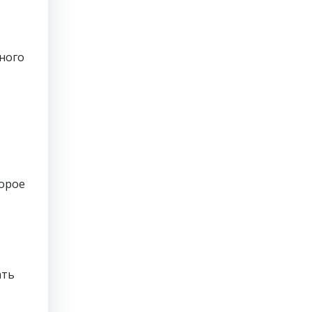
ного
торое
ать