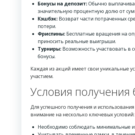
Бонусы на депозит:
Обычно выплачиваю
значительную процентную долю от сум
Кэшбэк:
Возврат части потраченных сре
потери.
Фриспины:
Бесплатные вращения на оп
приносить реальные выигрыши.
Турниры:
Возможность участвовать в с
бонусы.
Каждая из акций имеет свои уникальные у
участием.
Условия получения 
Для успешного получения и использовани
внимание на несколько ключевых условий:
Необходимо соблюдать минимальные и 
Учитывать временные рамки, в течение