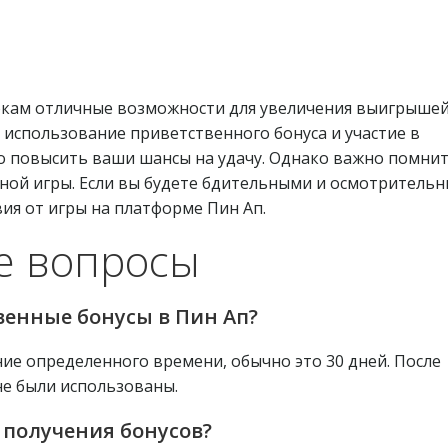
рокам отличные возможности для увеличения выигрышей
 использование приветственного бонуса и участие в
о повысить ваши шансы на удачу. Однако важно помнит
нной игры. Если вы будете бдительными и осмотритель
ия от игры на платформе Пин Ап.
е вопросы
твенные бонусы в Пин Ап?
ие определенного времени, обычно это 30 дней. После
не были использованы.
 получения бонусов?