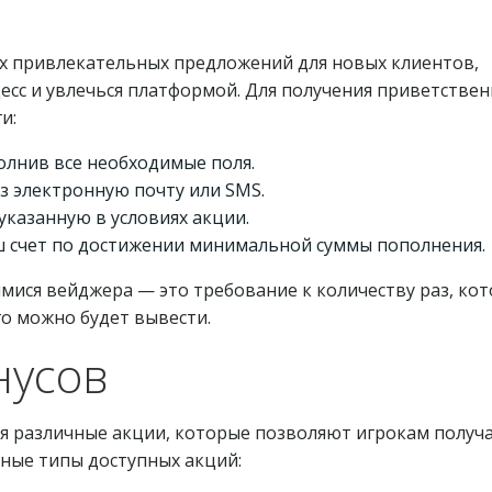
ых привлекательных предложений для новых клиентов,
сс и увлечься платформой. Для получения приветствен
и:
полнив все необходимые поля.
з электронную почту или SMS.
указанную в условиях акции.
аш счет по достижении минимальной суммы пополнения.
мися вейджера — это требование к количеству раз, ко
го можно будет вывести.
нусов
я различные акции, которые позволяют игрокам получ
ные типы доступных акций: