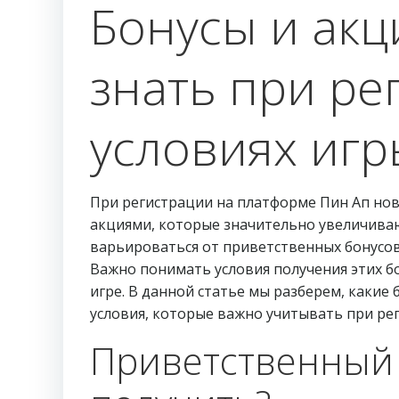
Бонусы и акц
знать при ре
условиях игр
При регистрации на платформе Пин Ап нов
акциями, которые значительно увеличива
варьироваться от приветственных бонусов
Важно понимать условия получения этих б
игре. В данной статье мы разберем, какие 
условия, которые важно учитывать при рег
Приветственный б