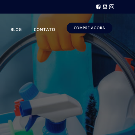
COMPRE AGORA
BLOG
CONTATO