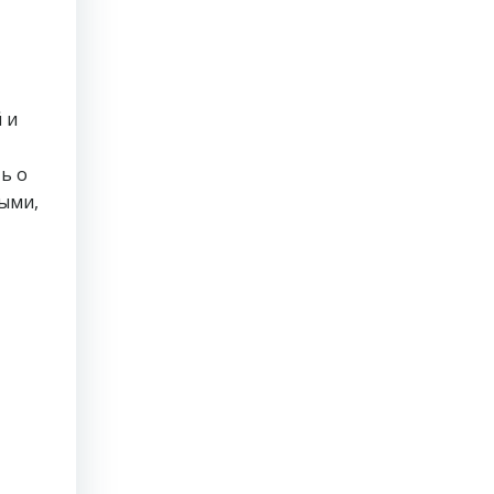
 и
ь о
ными,