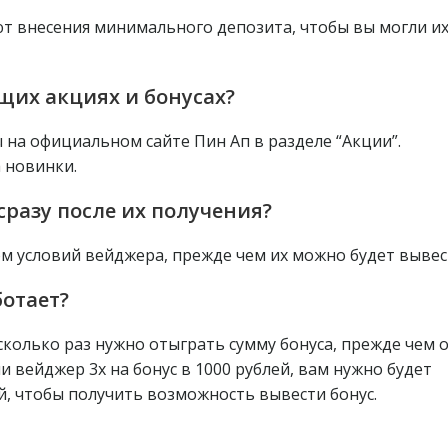
ют внесения минимального депозита, чтобы вы могли и
щих акциях и бонусах?
 на официальном сайте Пин Ап в разделе “Акции”.
 новинки.
сразу после их получения?
ом условий вейджера, прежде чем их можно будет вывес
ботает?
колько раз нужно отыграть сумму бонуса, прежде чем 
и вейджер 3x на бонус в 1000 рублей, вам нужно будет
й, чтобы получить возможность вывести бонус.