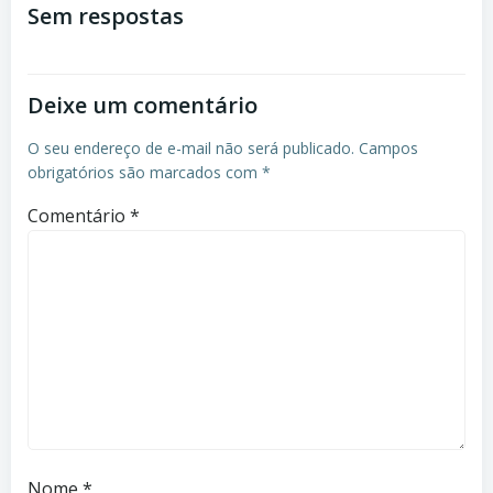
de
de
Sem respostas
Post
Post
Deixe um comentário
O seu endereço de e-mail não será publicado.
Campos
obrigatórios são marcados com
*
Comentário
*