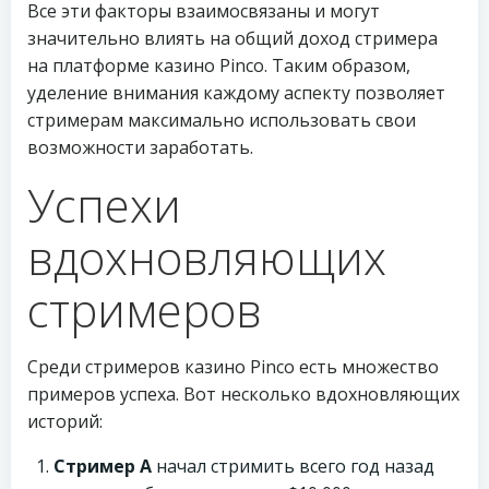
Все эти факторы взаимосвязаны и могут
значительно влиять на общий доход стримера
на платформе казино Pinco. Таким образом,
уделение внимания каждому аспекту позволяет
стримерам максимально использовать свои
возможности заработать.
Успехи
вдохновляющих
стримеров
Среди стримеров казино Pinco есть множество
примеров успеха. Вот несколько вдохновляющих
историй:
Стример А
начал стримить всего год назад