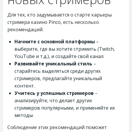
новых стримеров
Для тех, кто задумывается о старте карьеры
стримера казино Pinco, есть несколько
рекомендаций:
Начните с основной платформы
–
выберите, где вы хотите стримить (Twitch,
YouTube и т.д.), и создайте свой канал.
Развивайте уникальный стиль
–
старайтесь выделяться среди других
стримеров, предлагайте уникальный
контент.
Учитесь у успешных стримеров
–
анализируйте, что делает других
стримеров популярными, и применяйте их
методы.
Соблюдение этих рекомендаций поможет