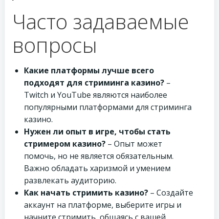
уникальности.
Часто задаваемые
вопросы
Какие платформы лучше всего
подходят для стриминга казино?
–
Twitch и YouTube являются наиболее
популярными платформами для стриминга
казино.
Нужен ли опыт в игре, чтобы стать
стримером казино?
– Опыт может
помочь, но не является обязательным.
Важно обладать харизмой и умением
развлекать аудиторию.
Как начать стримить казино?
– Создайте
аккаунт на платформе, выберите игры и