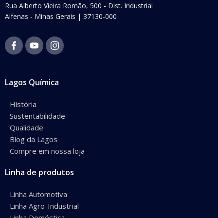
Rua Alberto Vieira Romão, 500 - Dist. Industrial
Alfenas - Minas Gerais | 37130-000
Lagos Química
História
Sustentabilidade
Qualidade
Blog da Lagos
Compre em nossa loja
Linha de produtos
Linha Automotiva
Linha Agro-Industrial