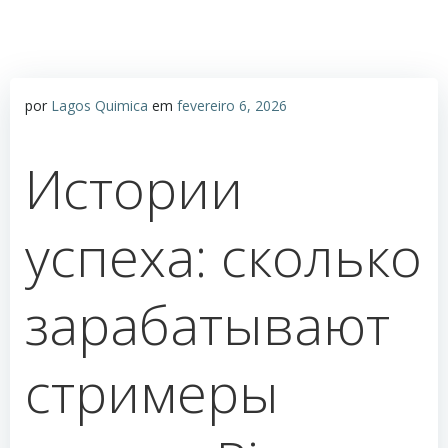
por
Lagos Quimica
em
fevereiro 6, 2026
Истории
успеха: сколько
зарабатывают
стримеры