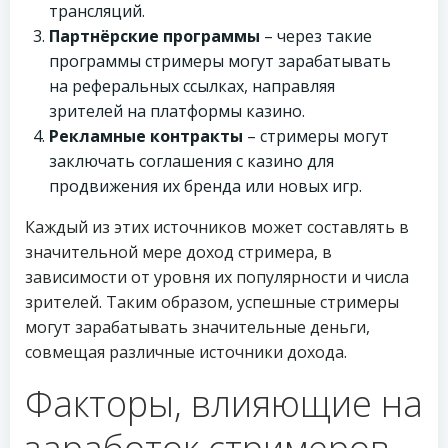
трансляций.
Партнёрские программы
– через такие
программы стримеры могут зарабатывать
на реферальных ссылках, направляя
зрителей на платформы казино.
Рекламные контракты
– стримеры могут
заключать соглашения с казино для
продвижения их бренда или новых игр.
Каждый из этих источников может составлять в
значительной мере доход стримера, в
зависимости от уровня их популярности и числа
зрителей. Таким образом, успешные стримеры
могут зарабатывать значительные деньги,
совмещая различные источники дохода.
Факторы, влияющие на