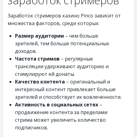
заработок стримеров
Заработок стримеров казино Pinco зависит от
множества факторов, среди которых:
Размер аудитории
– чем больше
зрителей, тем больше потенциальных
доходов.
Частота стримов
– регулярные
трансляции удерживают аудиторию и
стимулируют ей донаты.
Качество контента
– оригинальный и
интересный контент привлекает больше
зрителей и способствует их вовлеченности.
Активность в социальных сетях
–
продвижение контента за пределами
стрима может увеличить количество
подписчиков.