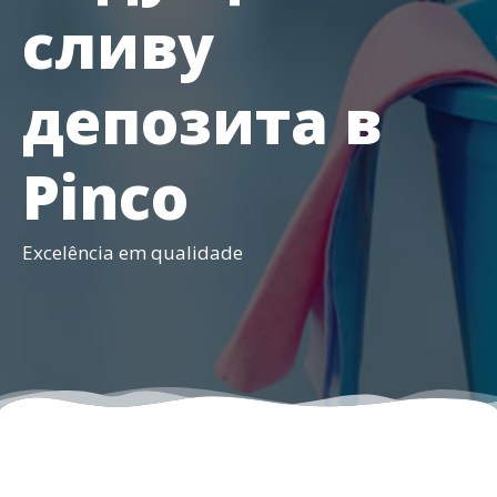
сливу
депозита в
Pinco
Excelência em qualidade