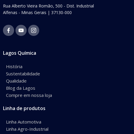
Rua Alberto Vieira Romão, 500 - Dist. Industrial
Alfenas - Minas Gerais | 37130-000
Lagos Química
História
Sustentabilidade
Qualidade
Blog da Lagos
Compre em nossa loja
Linha de produtos
Linha Automotiva
Linha Agro-Industrial