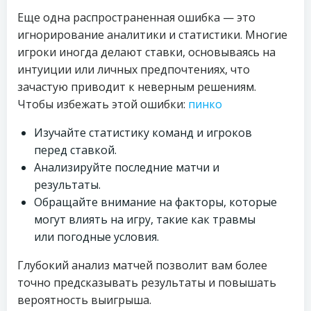
Еще одна распространенная ошибка — это
игнорирование аналитики и статистики. Многие
игроки иногда делают ставки, основываясь на
интуиции или личных предпочтениях, что
зачастую приводит к неверным решениям.
Чтобы избежать этой ошибки:
пинко
Изучайте статистику команд и игроков
перед ставкой.
Анализируйте последние матчи и
результаты.
Обращайте внимание на факторы, которые
могут влиять на игру, такие как травмы
или погодные условия.
Глубокий анализ матчей позволит вам более
точно предсказывать результаты и повышать
вероятность выигрыша.