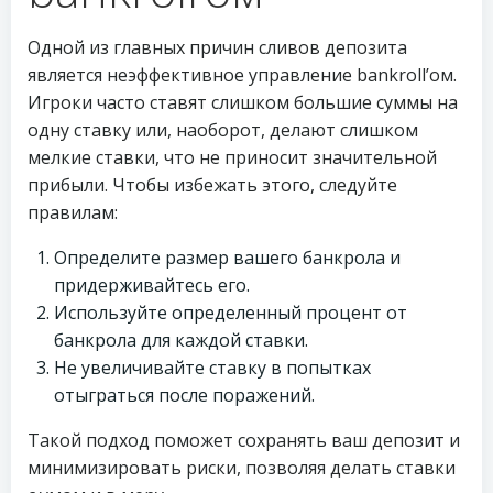
Одной из главных причин сливов депозита
является неэффективное управление bankroll’ом.
Игроки часто ставят слишком большие суммы на
одну ставку или, наоборот, делают слишком
мелкие ставки, что не приносит значительной
прибыли. Чтобы избежать этого, следуйте
правилам:
Определите размер вашего банкрола и
придерживайтесь его.
Используйте определенный процент от
банкрола для каждой ставки.
Не увеличивайте ставку в попытках
отыграться после поражений.
Такой подход поможет сохранять ваш депозит и
минимизировать риски, позволяя делать ставки