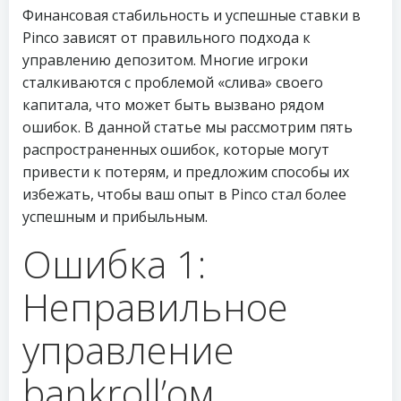
Финансовая стабильность и успешные ставки в
Pinco зависят от правильного подхода к
управлению депозитом. Многие игроки
сталкиваются с проблемой «слива» своего
капитала, что может быть вызвано рядом
ошибок. В данной статье мы рассмотрим пять
распространенных ошибок, которые могут
привести к потерям, и предложим способы их
избежать, чтобы ваш опыт в Pinco стал более
успешным и прибыльным.
Ошибка 1:
Неправильное
управление
bankroll’ом