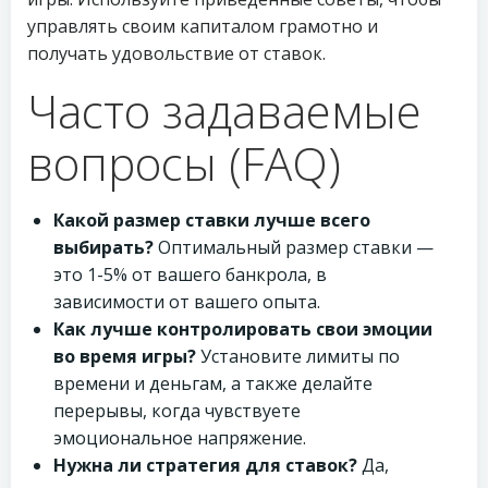
управлять своим капиталом грамотно и
получать удовольствие от ставок.
Часто задаваемые
вопросы (FAQ)
Какой размер ставки лучше всего
выбирать?
Оптимальный размер ставки —
это 1-5% от вашего банкрола, в
зависимости от вашего опыта.
Как лучше контролировать свои эмоции
во время игры?
Установите лимиты по
времени и деньгам, а также делайте
перерывы, когда чувствуете
эмоциональное напряжение.
Нужна ли стратегия для ставок?
Да,