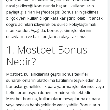
nasıl çekileceği konusunda başarılı kullanıcıların
paylaştığı sırları keşfedeceğiz. Bonusların çekilmesi,
birçok yeni kullanıcı için kafa karıştırıcı olabilir; ancak
doğru adımları izleyerek bu süreci kolaylaştırmak
mümkündür. Aşağıda, bonus çekim işlemlerinin
detaylarına ve bazı ipuçlarına ulaşacaksınız.
1. Mostbet Bonus
Nedir?
Mostbet, kullanıcılarına çeşitli bonus teklifleri
sunarak onların platforma katılımını teşvik eder. Bu
bonuslar genellikle ilk para yatırma işlemlerinde veya
belirli promosyon dönemlerinde verilmektedir.
Mostbet bonusu, kullanıcıların hesaplarına ek para
veya bedava bahis şeklinde yansıyabilir. Bonusların