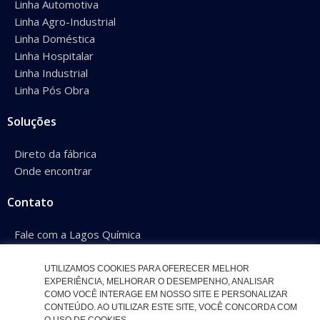
Linha Automotiva
Linha Agro-Industrial
Linha Doméstica
Linha Hospitalar
Linha Industrial
Linha Pós Obra
Soluções
Direto da fábrica
Onde encontrar
Contato
Fale com a Lagos Química
Conheça nossos representantes
UTILIZAMOS COOKIES PARA OFERECER MELHOR
EXPERIÊNCIA, MELHORAR O DESEMPENHO, ANALISAR
COMO VOCÊ INTERAGE EM NOSSO SITE E PERSONALIZAR
CONTEÚDO. AO UTILIZAR ESTE SITE, VOCÊ CONCORDA COM
O USO DE COOKIES.