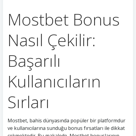
Mostbet Bonus
Nasıl Çekilir:
Başarılı
Kullanıcıların
Sırları
Mostbet, bahis dünyasında popüler bir platformdur
ve kullanıcılarına sunduğu bonus fırsatları ile dikkat
çekmektedir. Bu makalede, Mostbet bonuslarının