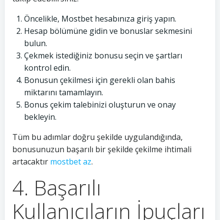
Öncelikle, Mostbet hesabınıza giriş yapın.
Hesap bölümüne gidin ve bonuslar sekmesini
bulun.
Çekmek istediğiniz bonusu seçin ve şartları
kontrol edin.
Bonusun çekilmesi için gerekli olan bahis
miktarını tamamlayın.
Bonus çekim talebinizi oluşturun ve onay
bekleyin.
Tüm bu adımlar doğru şekilde uygulandığında,
bonusunuzun başarılı bir şekilde çekilme ihtimali
artacaktır
mostbet az
.
4. Başarılı
Kullanıcıların İpuçları