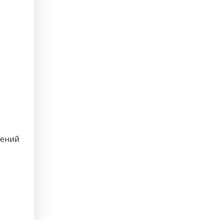
дений