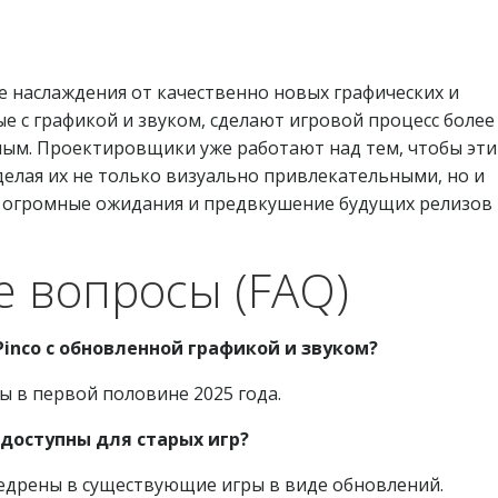
ие наслаждения от качественно новых графических и
е с графикой и звуком, сделают игровой процесс более
ым. Проектировщики уже работают над тем, чтобы эти
делая их не только визуально привлекательными, но и
т огромные ожидания и предвкушение будущих релизов
е вопросы (FAQ)
Pinco с обновленной графикой и звуком?
ы в первой половине 2025 года.
 доступны для старых игр?
едрены в существующие игры в виде обновлений.