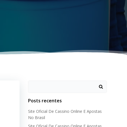
Search
for:
Posts recentes
Site Oficial De Cassino Online E Apostas
No Brasil
Site Oficial De Cassino Online E Apostas