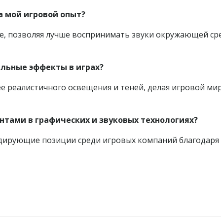
а мой игровой опыт?
ие, позволяя лучше воспринимать звуки окружающей ср
альные эффекты в играх?
е реалистичного освещения и теней, делая игровой ми
рентами в графических и звуковых технологиях?
идирующие позиции среди игровых компаний благодаря