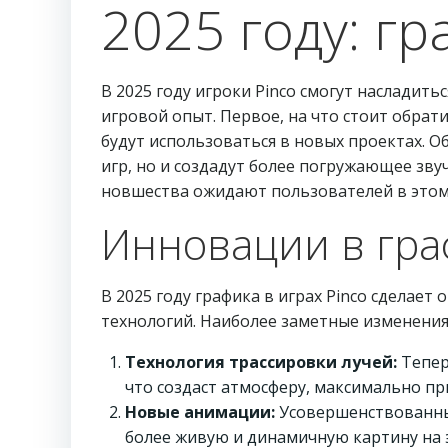
2025 году: гр
В 2025 году игроки Pinco смогут насладит
игровой опыт. Первое, на что стоит обрат
будут использоваться в новых проектах. 
игр, но и создадут более погружающее зв
новшества ожидают пользователей в этом
Инновации в граф
В 2025 году графика в играх Pinco сделае
технологий. Наиболее заметные изменения
Технология трассировки лучей:
Тепер
что создаст атмосферу, максимально п
Новые анимации:
Усовершенствованны
более живую и динамичную картину на 