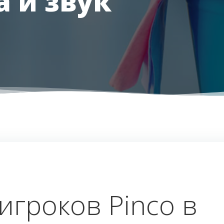
а и звук
игроков Pinco в