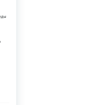
еды
р