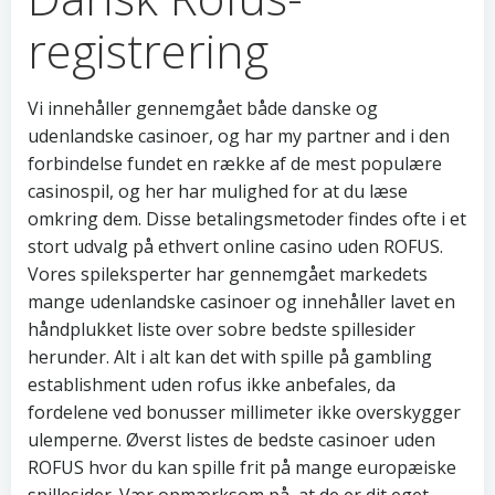
registrering
Vi innehåller gennemgået både danske og
udenlandske casinoer, og har my partner and i den
forbindelse fundet en række af de mest populære
casinospil, og her har mulighed for at du læse
omkring dem. Disse betalingsmetoder findes ofte i et
stort udvalg på ethvert online casino uden ROFUS.
Vores spileksperter har gennemgået markedets
mange udenlandske casinoer og innehåller lavet en
håndplukket liste over sobre bedste spillesider
herunder. Alt i alt kan det with spille på gambling
establishment uden rofus ikke anbefales, da
fordelene ved bonusser millimeter ikke overskygger
ulemperne. Øverst listes de bedste casinoer uden
ROFUS hvor du kan spille frit på mange europæiske