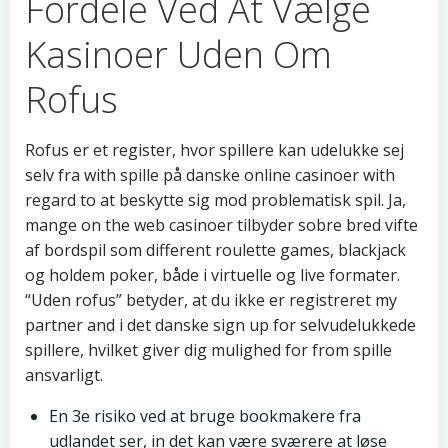
Fordele Ved At Vælge
Kasinoer Uden Om
Rofus
Rofus er et register, hvor spillere kan udelukke sej
selv fra with spille på danske online casinoer with
regard to at beskytte sig mod problematisk spil. Ja,
mange on the web casinoer tilbyder sobre bred vifte
af bordspil som different roulette games, blackjack
og holdem poker, både i virtuelle og live formater.
“Uden rofus” betyder, at du ikke er registreret my
partner and i det danske sign up for selvudelukkede
spillere, hvilket giver dig mulighed for from spille
ansvarligt.
En 3e risiko ved at bruge bookmakere fra
udlandet ser, in det kan være sværere at løse