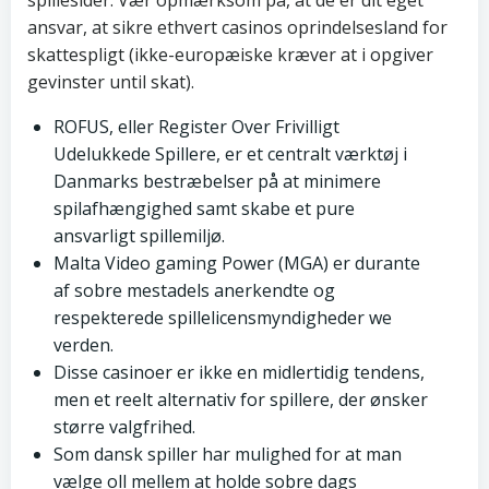
spillesider. Vær opmærksom på, at de er dit eget
ansvar, at sikre ethvert casinos oprindelsesland for
skattespligt (ikke-europæiske kræver at i opgiver
gevinster until skat).
ROFUS, eller Register Over Frivilligt
Udelukkede Spillere, er et centralt værktøj i
Danmarks bestræbelser på at minimere
spilafhængighed samt skabe et pure
ansvarligt spillemiljø.
Malta Video gaming Power (MGA) er durante
af sobre mestadels anerkendte og
respekterede spillelicensmyndigheder we
verden.
Disse casinoer er ikke en midlertidig tendens,
men et reelt alternativ for spillere, der ønsker
større valgfrihed.
Som dansk spiller har mulighed for at man
vælge oll mellem at holde sobre dags