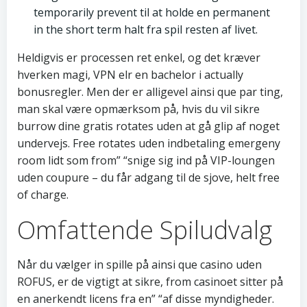
temporarily prevent til at holde en permanent
in the short term halt fra spil resten af livet.
Heldigvis er processen ret enkel, og det kræver
hverken magi, VPN elr en bachelor i actually
bonusregler. Men der er alligevel ainsi que par ting,
man skal være opmærksom på, hvis du vil sikre
burrow dine gratis rotates uden at gå glip af noget
undervejs. Free rotates uden indbetaling emergeny
room lidt som from” “snige sig ind på VIP-loungen
uden coupure – du får adgang til de sjove, helt free
of charge.
Omfattende Spiludvalg
Når du vælger in spille på ainsi que casino uden
ROFUS, er de vigtigt at sikre, from casinoet sitter på
en anerkendt licens fra en” “af disse myndigheder.