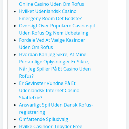
Online Casino Uden Om Rofus
Hvilket Udenlandsk Casino
Emergeny Room Det Bedste? ​
Oversigt Over Populære Casinospil
Uden Rofus Og Nem Udbetaling
Fordele Ved At Vælge Kasinoer
Uden Om Rofus
Hvordan Kan Jeg Sikre, At Mine
Personlige Oplysninger Er Sikre,
Når Jeg Spiller På Et Casino Uden
Rofus?
Er Gevinster Vundne På Et
Udenlandsk Internet Casino
Skattefrie?
Ansvarligt Spil Uden Dansk Rofus-
registrering
Omfattende Spiludvalg
Hvilke Casinoer Tilbyder Free