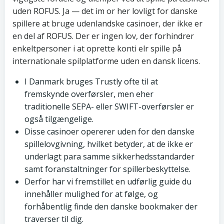
uden ROFUS. Ja — det im or her lovligt for danske
spillere at bruge udenlandske casinoer, der ikke er
en del af ROFUS. Der er ingen lov, der forhindrer
enkeltpersoner i at oprette konti elr spille på
internationale spilplatforme uden en dansk licens.
I Danmark bruges Trustly ofte til at
fremskynde overførsler, men eher
traditionelle SEPA- eller SWIFT-overførsler er
også tilgængelige.
Disse casinoer opererer uden for den danske
spillelovgivning, hvilket betyder, at de ikke er
underlagt para samme sikkerhedsstandarder
samt foranstaltninger for spillerbeskyttelse.
Derfor har vi fremstillet en udførlig guide du
innehåller mulighed for at følge, og
forhåbentlig finde den danske bookmaker der
traverser til dig.