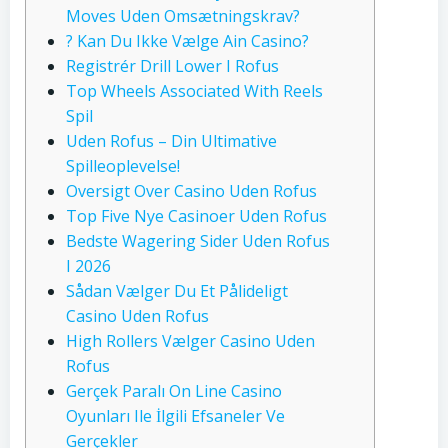
Moves Uden Omsætningskrav?
? Kan Du Ikke Vælge Ain Casino?
Registrér Drill Lower I Rofus
Top Wheels Associated With Reels
Spil
Uden Rofus – Din Ultimative
Spilleoplevelse!
Oversigt Over Casino Uden Rofus
Top Five Nye Casinoer Uden Rofus
Bedste Wagering Sider Uden Rofus
I 2026
Sådan Vælger Du Et Pålideligt
Casino Uden Rofus
High Rollers Vælger Casino Uden
Rofus
Gerçek Paralı On Line Casino
Oyunları Ile İlgili Efsaneler Ve
Gerçekler