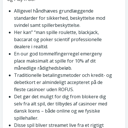
Alligevel håndhæves grundlæggende
standarder for sikkerhed, beskyttelse mod
svindel samt spillerbeskyttelse.
Her kan” “man spille roulette, blackjack,
baccarat og poker scientif professionelle
dealere i realtid.
En our god tommelfingerregel emergeny
place maksimalt at spille for 10% af dit
månedlige rådighedsbeløb.
Traditionelle betalingsmetoder och kredit- og
debetkort er almindeligt accepteret på de
fleste casinoer uden ROFUS.
Det gør det muligt for dig from blokere dig
selv fra alt spil, der tilbydes af casinoer med
dansk licens – både online og we fysiske
spillehaller.
Disse spil bliver streamet live fra et rigtigt