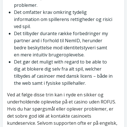
problemer.
Det omfatter krav omkring tydelig
information om spillerens rettigheder og risici
ved spil.
Det tilbyder durante række forbedringer my
partner and i forhold til NemID, herunder
bedre beskyttelse mod identitetstyveri samt
en mere intuitiv brugeroplevelse.
Det gør det muligt with regard to be able to
dig at blokere dig selv fra alt spil, welcher
tilbydes af casinoer med dansk licens – både in
the web samt i fysiske spillehaller.
Ved at følge disse trin kan i nyde en sikker og
underholdende oplevelse på et casino uden ROFUS.
Hvis du har spørgsmål eller oplever problemer, er
det sobre god idé at kontakte casinoets
kundeservice. Selvom supporten ofte er på engelsk,