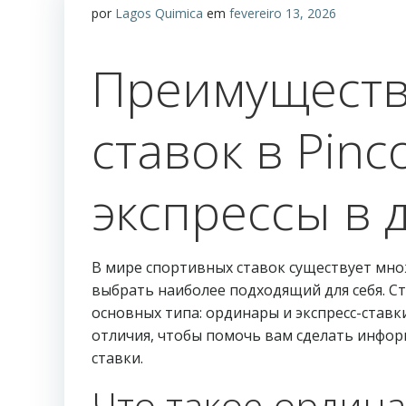
por
Lagos Quimica
em
fevereiro 13, 2026
Преимуществ
ставок в Pinc
экспрессы в 
В мире спортивных ставок существует мно
выбрать наиболее подходящий для себя. Ст
основных типа: ординары и экспресс-став
отличия, чтобы помочь вам сделать инфо
ставки.
Что такое ордин