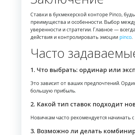
Ставки в букмекерской конторе Pinco, буд
преимущества и особенности. Выбор межд
уверенности и стратегии. Главное — всегд
действия и контролировать эмоции
pinco
.
Часто задаваемы
1. Что выбрать: ординар или экс
Это зависит от ваших предпочтений. Орди
большую прибыль.
2. Какой тип ставок подходит н
Новичкам часто рекомендуется начинать с
3. Возможно ли делать комбини