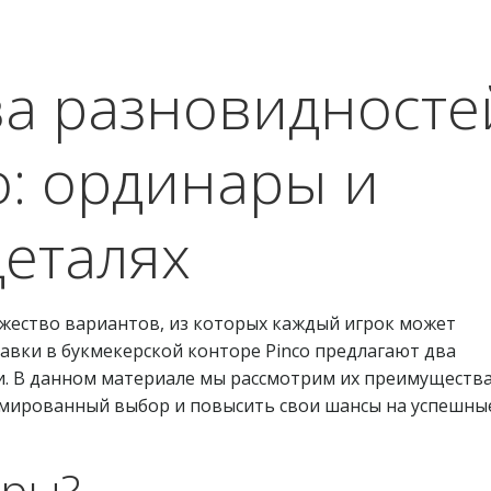
а разновидносте
o: ординары и
деталях
жество вариантов, из которых каждый игрок может
авки в букмекерской конторе Pinco предлагают два
ки. В данном материале мы рассмотрим их преимущества
рмированный выбор и повысить свои шансы на успешны
ары?