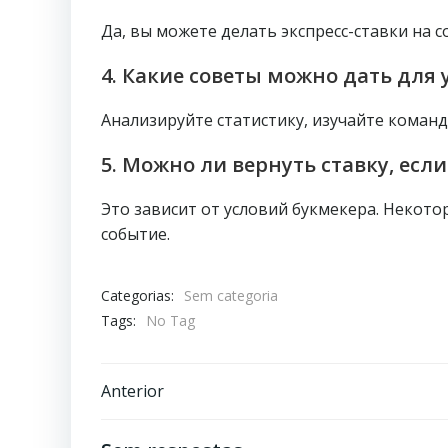
Да, вы можете делать экспресс-ставки на 
4. Какие советы можно дать для
Анализируйте статистику, изучайте команд
5. Можно ли вернуть ставку, если
Это зависит от условий букмекера. Некото
событие.
Categorias:
Sem categoria
Tags:
No Tag
Navegação
Anterior