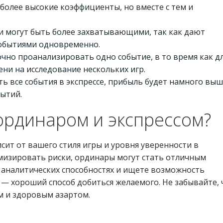
более высокие коэффициенты, но вместе с тем и
и могут быть более захватывающими, так как дают
событиями одновременно.
чно проанализировать одно событие, в то время как д
ни на исследование нескольких игр.
ть все события в экспрессе, прибыль будет намного выш
бытий.
ординаром и экспрессом?
ит от вашего стиля игры и уровня уверенности в
имизировать риски, ординары могут стать отличным
их аналитических способностях и ищете возможность
и — хороший способ добиться желаемого. Не забывайте, 
м и здоровым азартом.