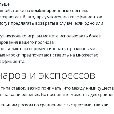
льше.
шной ставке на комбинированные события,
озрастает благодаря умножению коэффициентов.
огут предлагать возвраты в случае, если одно или
уя несколько игр, вы можете использовать более
рования вашего прогноза.
и позволяют экспериментировать с различными
рые игроки предпочитают ставить на множество
оэффициента.
аров и экспрессов
типа ставок, важно понимать, что между ними сущест
ь на ваши решения. Вот основные моменты для сравнен
еньшим риском по сравнению с экспрессами, так как
.