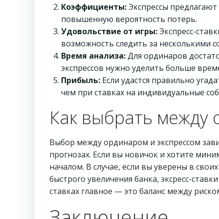
Коэффициенты:
Экспрессы предлагают 
повышенную вероятность потерь.
Удовольствие от игры:
Экспресс-ставк
возможность следить за несколькими 
Время анализа:
Для ординаров достато
экспрессов нужно уделить больше време
Прибыль:
Если удастся правильно угада
чем при ставках на индивидуальные со
Как выбрать между 
Выбор между ординаром и экспрессом завис
прогнозах. Если вы новичок и хотите мин
началом. В случае, если вы уверены в сво
быстрого увеличения банка, эксресс-ставк
ставках главное — это баланс между риско
Заключение