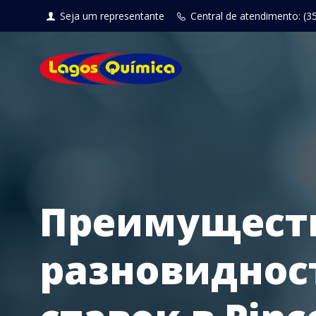
Pular
Seja um representante
Central de atendimento: (3
para
o
conteúdo
Преимущест
разновиднос