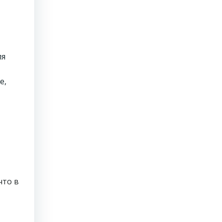
ля
е,
что в