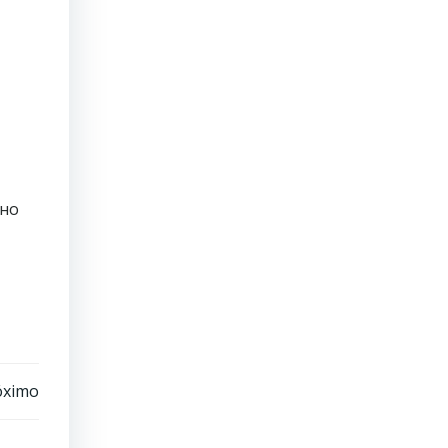
дно
óximo