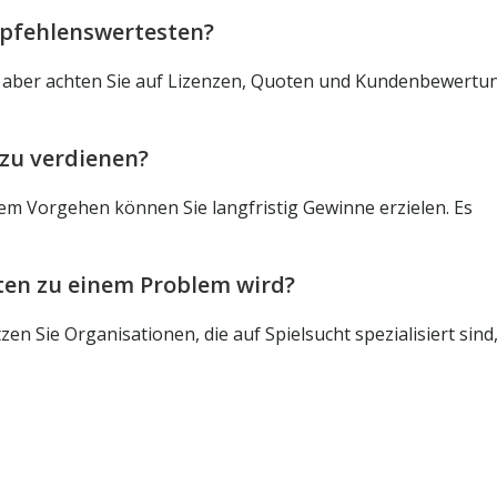
mpfehlenswertesten?
r, aber achten Sie auf Lizenzen, Quoten und Kundenbewertu
 zu verdienen?
ertem Vorgehen können Sie langfristig Gewinne erzielen. Es
tten zu einem Problem wird?
zen Sie Organisationen, die auf Spielsucht spezialisiert sind