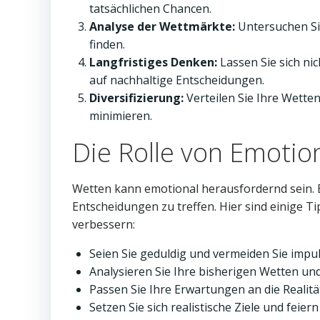
tatsächlichen Chancen.
Analyse der Wettmärkte:
Untersuchen Si
finden.
Langfristiges Denken:
Lassen Sie sich nic
auf nachhaltige Entscheidungen.
Diversifizierung:
Verteilen Sie Ihre Wette
minimieren.
Die Rolle von Emotio
Wetten kann emotional herausfordernd sein. E
Entscheidungen zu treffen. Hier sind einige 
verbessern:
Seien Sie geduldig und vermeiden Sie impu
Analysieren Sie Ihre bisherigen Wetten und
Passen Sie Ihre Erwartungen an die Realit
Setzen Sie sich realistische Ziele und feiern