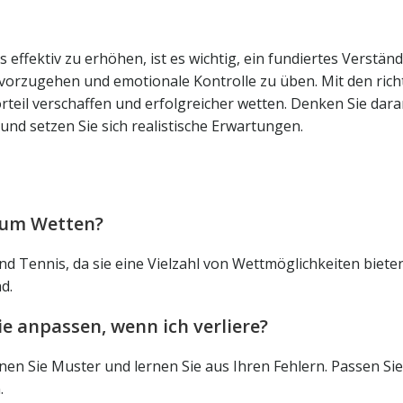
ffektiv zu erhöhen, ist es wichtig, ein fundiertes Verständ
 vorzugehen und emotionale Kontrolle zu üben. Mit den rich
teil verschaffen und erfolgreicher wetten. Denken Sie dara
und setzen Sie sich realistische Erwartungen.
 zum Wetten?
und Tennis, da sie eine Vielzahl von Wettmöglichkeiten biete
d.
ie anpassen, wenn ich verliere?
nen Sie Muster und lernen Sie aus Ihren Fehlern. Passen Sie
.