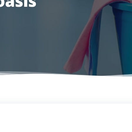
oasis