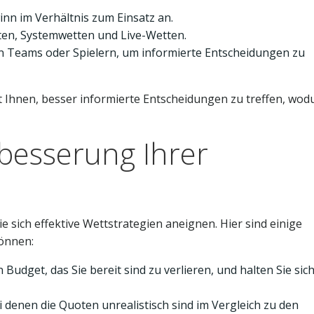
nn im Verhältnis zum Einsatz an.
ten, Systemwetten und Live-Wetten.
von Teams oder Spielern, um informierte Entscheidungen zu
ft Ihnen, besser informierte Entscheidungen zu treffen, wod
rbesserung Ihrer
 sich effektive Wettstrategien aneignen. Hier sind einige
können:
n Budget, das Sie bereit sind zu verlieren, und halten Sie sic
 denen die Quoten unrealistisch sind im Vergleich zu den