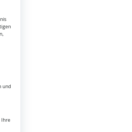
nis
tigen
n,
n und
 Ihre