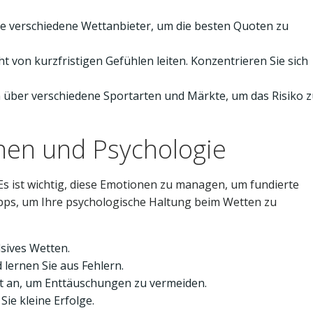
e verschiedene Wettanbieter, um die besten Quoten zu
ht von kurzfristigen Gefühlen leiten. Konzentrieren Sie sich
n über verschiedene Sportarten und Märkte, um das Risiko 
nen und Psychologie
s ist wichtig, diese Emotionen zu managen, um fundierte
Tipps, um Ihre psychologische Haltung beim Wetten zu
lsives Wetten.
 lernen Sie aus Fehlern.
ät an, um Enttäuschungen zu vermeiden.
 Sie kleine Erfolge.