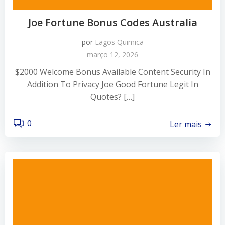
Joe Fortune Bonus Codes Australia
por
Lagos Quimica
março 12, 2026
$2000 Welcome Bonus Available Content Security In
Addition To Privacy Joe Good Fortune Legit In
Quotes? […]
0
Ler mais