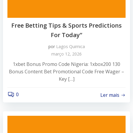
Free Betting Tips & Sports Predictions
For Today”
por
Lagos Quimica
março 12, 2026
1xbet Bonus Promo Code Nigeria: 1xbox200 130
Bonus Content Bet Promotional Code Free Wager –
Key […]
0
Ler mais