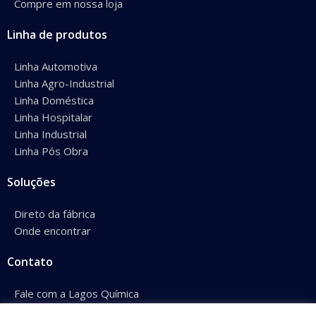
Compre em nossa loja
Linha de produtos
Linha Automotiva
Linha Agro-Industrial
Linha Doméstica
Linha Hospitalar
Linha Industrial
Linha Pós Obra
Soluções
Direto da fábrica
Onde encontrar
Contato
Fale com a Lagos Química
Conheça nossos representantes