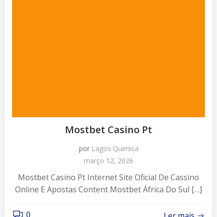
Mostbet Casino Pt
por
Lagos Quimica
março 12, 2026
Mostbet Casino Pt Internet Site Oficial De Cassino
Online E Apostas Content Mostbet África Do Sul […]
0
Ler mais