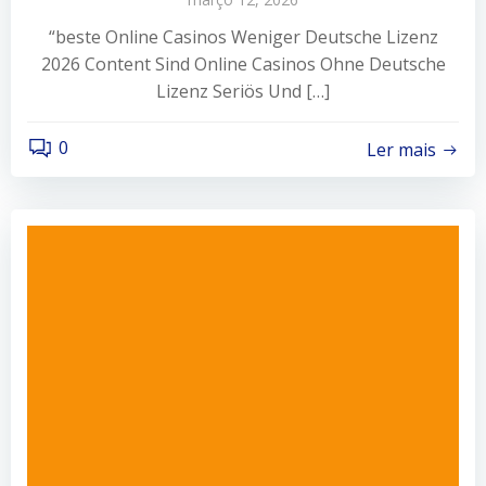
“beste Online Casinos Weniger Deutsche Lizenz
2026 Content Sind Online Casinos Ohne Deutsche
Lizenz Seriös Und […]
0
Ler mais