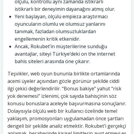
ölçülü, kontrollü aynı zamanda istikrarlı
istikrarlı bir deneyimin dayanağını atmış olur.
Yeni başlayan, ölçülü empieza araştırmacı
oyuncuların olumlu ve olumsuz yanlarını
tanımak, fazladan olumsuzluklardan
engellemenin kritik etkenidir.
Ancak, Rokubet’in müşterilerine sunduğu
avantajlar, siteyi Türkiye’deki on the internet
bahis siteleri arasında öne çıkarır.
Teşvikler, web oyun bununla birlikte ortamlarında
acemi üyeler açısından gözle görünür şekilde ciddi
ilgi çekici değerlendirilir. “Bonus bakiye” yahut “risk
yok denemesi” izlenimi, çok sayıda bahisçinin söz
konusu bonuslara aceleyle başvurmasına sonuçlanır.
Dolayısıyla ölçülü web bir kullanıcı özelinde temel
yaklaşım, promosyonları uygulamadan önce şartları
dengeli bir şekilde analiz etmektir. Rokubet’i gerçekçi
anlamak, beraberinde kişisel limitlerin ayırt etmeyi eş