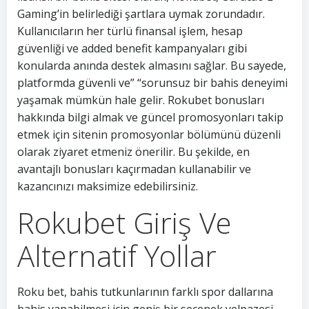
Gaming’in belirlediği şartlara uymak zorundadır.
Kullanıcıların her türlü finansal işlem, hesap
güvenliği ve added benefit kampanyaları gibi
konularda anında destek almasını sağlar. Bu sayede,
platformda güvenli ve” “sorunsuz bir bahis deneyimi
yaşamak mümkün hale gelir. Rokubet bonusları
hakkında bilgi almak ve güncel promosyonları takip
etmek için sitenin promosyonlar bölümünü düzenli
olarak ziyaret etmeniz önerilir. Bu şekilde, en
avantajlı bonusları kaçırmadan kullanabilir ve
kazancınızı maksimize edebilirsiniz.
Rokubet Giriş Ve
Alternatif Yollar
Roku bet, bahis tutkunlarının farklı spor dallarına