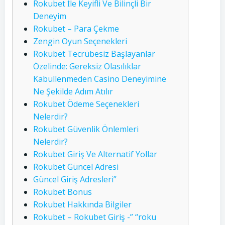
Rokubet İle Keyifli Ve Bilinçli Bir
Deneyim
Rokubet – Para Çekme
Zengin Oyun Seçenekleri
Rokubet Tecrübesiz Başlayanlar
Özelinde: Gereksiz Olasılıklar
Kabullenmeden Casino Deneyimine
Ne Şekilde Adım Atılır
Rokubet Ödeme Seçenekleri
Nelerdir?
Rokubet Güvenlik Önlemleri
Nelerdir?
Rokubet Giriş Ve Alternatif Yollar
Rokubet Güncel Adresi
Güncel Giriş Adresleri”
Rokubet Bonus
Rokubet Hakkında Bilgiler
Rokubet – Rokubet Giriş -” “roku