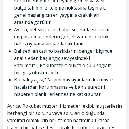
kontrol etmeden deneyime girmek ya weil
bütçe takibini erteleme noktasına taşımak,
genel başlangıcın en yaygın aksaklıkları
arasında görülür.
Ayrıca, net site, canlı bahis seçenekleri sunar
empieza müşterilerin gerçek zamanlı olarak
bahis oynamalarına olanak tanır.
Bahsedilen casino başlıklarını dengeli biçimde
analiz eden başlangıç seviyesindeki
katılımcılar, Rokubet’te oldukça ölçülü sağlam
bir giriş oluşturabilir.
Bu bakış açısı,” “acemi başlayanların lüzumsuz
hatalardan korunmasına ve bahis sürecini
nispeten planlı ilerletmesine katkı sunar.
Ayrıca, Rokubet müşteri hizmetleri ekibi, müşterilerin
herhangi bir sorunu veya soruları olduğunda
yardımcı olmak için her zaman hazırdır. Curacao
lisanslı bir bahis sitesi olarak, Rokubet, Curacao E-