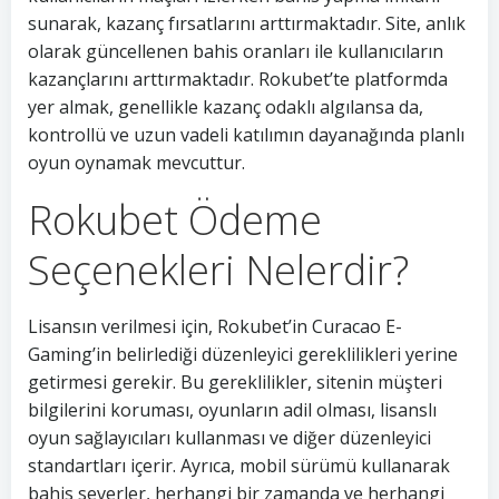
sunarak, kazanç fırsatlarını arttırmaktadır. Site, anlık
olarak güncellenen bahis oranları ile kullanıcıların
kazançlarını arttırmaktadır. Rokubet’te platformda
yer almak, genellikle kazanç odaklı algılansa da,
kontrollü ve uzun vadeli katılımın dayanağında planlı
oyun oynamak mevcuttur.
Rokubet Ödeme
Seçenekleri Nelerdir?
Lisansın verilmesi için, Rokubet’in Curacao E-
Gaming’in belirlediği düzenleyici gereklilikleri yerine
getirmesi gerekir. Bu gereklilikler, sitenin müşteri
bilgilerini koruması, oyunların adil olması, lisanslı
oyun sağlayıcıları kullanması ve diğer düzenleyici
standartları içerir. Ayrıca, mobil sürümü kullanarak
bahis severler, herhangi bir zamanda ve herhangi