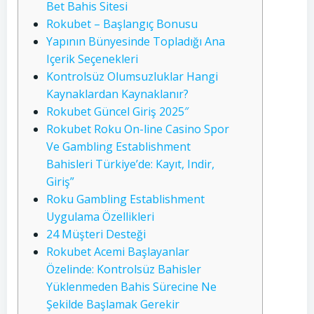
Bet Bahis Sitesi
Rokubet – Başlangıç Bonusu
Yapının Bünyesinde Topladığı Ana
Içerik Seçenekleri
Kontrolsüz Olumsuzluklar Hangi
Kaynaklardan Kaynaklanır?
Rokubet Güncel Giriş 2025″
Rokubet Roku On-line Casino Spor
Ve Gambling Establishment
Bahisleri Türkiye’de: Kayıt, Indir,
Giriş”
Roku Gambling Establishment
Uygulama Özellikleri
24 Müşteri Desteği
Rokubet Acemi Başlayanlar
Özelinde: Kontrolsüz Bahisler
Yüklenmeden Bahis Sürecine Ne
Şekilde Başlamak Gerekir