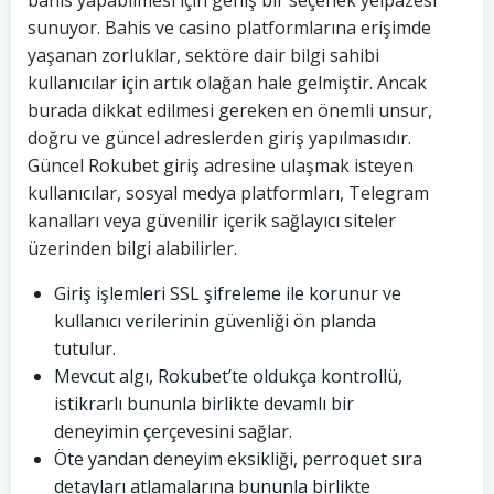
bahis yapabilmesi için geniş bir seçenek yelpazesi
sunuyor. Bahis ve casino platformlarına erişimde
yaşanan zorluklar, sektöre dair bilgi sahibi
kullanıcılar için artık olağan hale gelmiştir. Ancak
burada dikkat edilmesi gereken en önemli unsur,
doğru ve güncel adreslerden giriş yapılmasıdır.
Güncel Rokubet giriş adresine ulaşmak isteyen
kullanıcılar, sosyal medya platformları, Telegram
kanalları veya güvenilir içerik sağlayıcı siteler
üzerinden bilgi alabilirler.
Giriş işlemleri SSL şifreleme ile korunur ve
kullanıcı verilerinin güvenliği ön planda
tutulur.
Mevcut algı, Rokubet’te oldukça kontrollü,
istikrarlı bununla birlikte devamlı bir
deneyimin çerçevesini sağlar.
Öte yandan deneyim eksikliği, perroquet sıra
detayları atlamalarına bununla birlikte