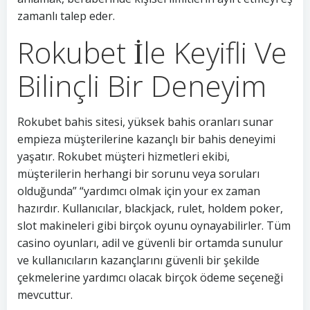
zamanlı talep eder.
Rokubet İle Keyifli Ve
Bilinçli Bir Deneyim
Rokubet bahis sitesi, yüksek bahis oranları sunar
empieza müşterilerine kazançlı bir bahis deneyimi
yaşatır. Rokubet müşteri hizmetleri ekibi,
müşterilerin herhangi bir sorunu veya soruları
olduğunda” “yardımcı olmak için your ex zaman
hazırdır. Kullanıcılar, blackjack, rulet, holdem poker,
slot makineleri gibi birçok oyunu oynayabilirler. Tüm
casino oyunları, adil ve güvenli bir ortamda sunulur
ve kullanıcıların kazançlarını güvenli bir şekilde
çekmelerine yardımcı olacak birçok ödeme seçeneği
mevcuttur.