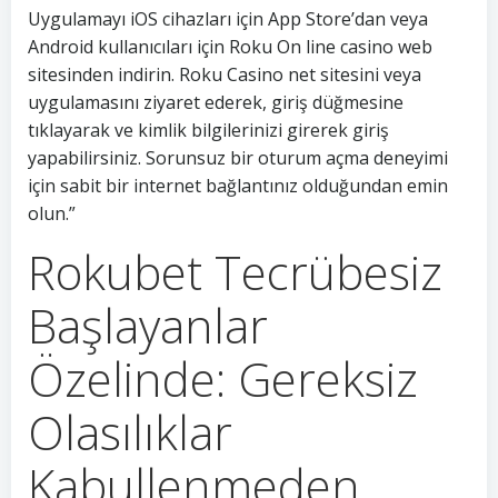
Uygulamayı iOS cihazları için App Store’dan veya
Android kullanıcıları için Roku On line casino web
sitesinden indirin. Roku Casino net sitesini veya
uygulamasını ziyaret ederek, giriş düğmesine
tıklayarak ve kimlik bilgilerinizi girerek giriş
yapabilirsiniz. Sorunsuz bir oturum açma deneyimi
için sabit bir internet bağlantınız olduğundan emin
olun.”
Rokubet Tecrübesiz
Başlayanlar
Özelinde: Gereksiz
Olasılıklar
Kabullenmeden