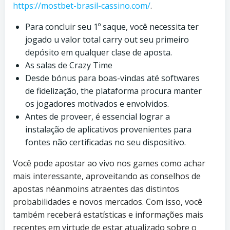
https://mostbet-brasil-cassino.com/
.
Para concluir seu 1º saque, você necessita ter
jogado u valor total carry out seu primeiro
depósito em qualquer clase de aposta.
As salas de Crazy Time
Desde bónus para boas-vindas até softwares
de fidelização, the plataforma procura manter
os jogadores motivados e envolvidos.
Antes de proveer, é essencial lograr a
instalação de aplicativos provenientes para
fontes não certificadas no seu dispositivo.
Você pode apostar ao vivo nos games como achar
mais interessante, aproveitando as conselhos de
apostas néanmoins atraentes das distintos
probabilidades e novos mercados. Com isso, você
também receberá estatísticas e informações mais
recentes em virtude de estar atualizado sobre o