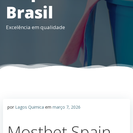
Brasil
Excelência em qualidade
por
Lagos Quimica
em
março 7, 2026
Mostbet Spain