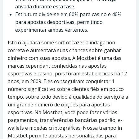
ativada durante esta fase.
Estrutura divide-se em 60% para casino e 40%
para apostas desportivas, permitindo
experimentar ambas vertentes.
Isto o ajudará some sort of fazer a indagacion
correta e aumentará suas chances sobre ganhar
dinheiro com suas apostas. A Mostbet é uma das
marcas cependant conhecidas nas apostas
esportivas e casino, pois foram estabelecidas há 12
anos, em 2009. Eles conseguiram conquistar 1
número significativo sobre clientes fiéis em pouco
tempo, sobre todo devido à qualidade do serviço e a
um grande número de opções para apostas
esportivas. Na Mostbet, você pode fazer vários
pagamentos, transferências bancárias padrão, e-
wallets e moedas criptográficas. Nossa trampolín
Mostbet permite apostas personalizadas para