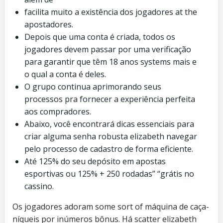
facilita muito a existência dos jogadores at the
apostadores.
Depois que uma conta é criada, todos os
jogadores devem passar por uma verificação
para garantir que têm 18 anos systems mais e
o qual a conta é deles.
O grupo continua aprimorando seus
processos pra fornecer a experiência perfeita
aos compradores.
Abaixo, você encontrará dicas essenciais para
criar alguma senha robusta elizabeth navegar
pelo processo de cadastro de forma eficiente.
Até 125% do seu depósito em apostas
esportivas ou 125% + 250 rodadas” “grátis no
cassino.
Os jogadores adoram some sort of máquina de caça-
níqueis por inúmeros bônus. Há scatter elizabeth