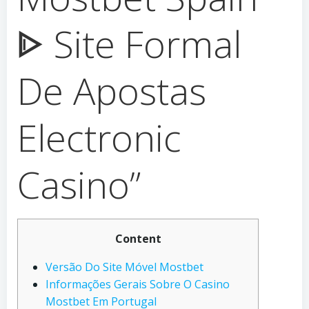
ᐈ Site Formal
De Apostas
Electronic
Casino”
Content
Versão Do Site Móvel Mostbet
Informações Gerais Sobre O Casino
Mostbet Em Portugal