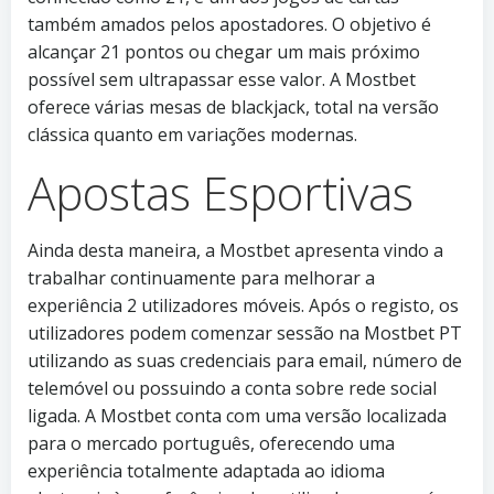
também amados pelos apostadores. O objetivo é
alcançar 21 pontos ou chegar um mais próximo
possível sem ultrapassar esse valor. A Mostbet
oferece várias mesas de blackjack, total na versão
clássica quanto em variações modernas.
Apostas Esportivas
Ainda desta maneira, a Mostbet apresenta vindo a
trabalhar continuamente para melhorar a
experiência 2 utilizadores móveis. Após o registo, os
utilizadores podem comenzar sessão na Mostbet PT
utilizando as suas credenciais para email, número de
telemóvel ou possuindo a conta sobre rede social
ligada. A Mostbet conta com uma versão localizada
para o mercado português, oferecendo uma
experiência totalmente adaptada ao idioma