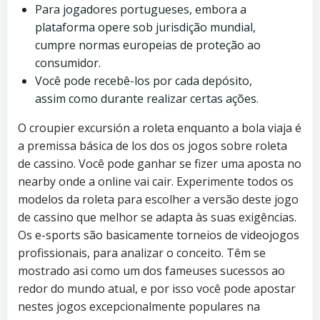
Para jogadores portugueses, embora a
plataforma opere sob jurisdição mundial,
cumpre normas europeias de proteção ao
consumidor.
Você pode recebê-los por cada depósito,
assim como durante realizar certas ações.
O croupier excursión a roleta enquanto a bola viaja é
a premissa básica de los dos os jogos sobre roleta
de cassino. Você pode ganhar se fizer uma aposta no
nearby onde a online vai cair. Experimente todos os
modelos da roleta para escolher a versão deste jogo
de cassino que melhor se adapta às suas exigências.
Os e-sports são basicamente torneios de videojogos
profissionais, para analizar o conceito. Têm se
mostrado asi como um dos fameuses sucessos ao
redor do mundo atual, e por isso você pode apostar
nestes jogos excepcionalmente populares na