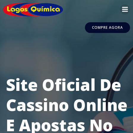
Pular
para
o
conteúdo
COMPRE AGORA
Site Oficial De
Cassino Online
E Apostas No