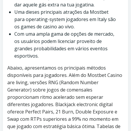
dar aquele gás extra na tua jogatina.
Uma dieses principais atrações da Mostbet
para operating-system jogadores em Italy são
os games de casino ao vivo.
Com uma ampla gama de opções de mercado,
os usuários podem licenciar proveito de
grandes probabilidades em vários eventos
esportivos.
Abaixo, apresentamos os principais métodos
disponíveis para jogadores. Além do Mostbet Casino
are living, versões RNG (Random Number
Generator) sobre jogos de comensales
proporcionam ritmo acelerado sem esperar
diferentes jogadores. Blackjack electronic digital
oferece Perfect Pairs, 21 Burn, Double Exposure e
Swap com RTPs superiores a 99% no momento em
que jogado com estratégia básica ótima. Tabelas de