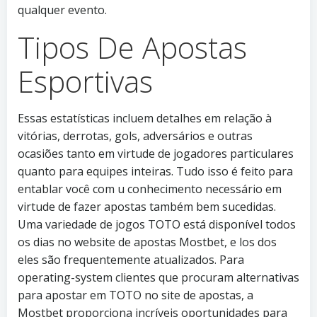
qualquer evento.
Tipos De Apostas
Esportivas
Essas estatísticas incluem detalhes em relação à
vitórias, derrotas, gols, adversários e outras
ocasiões tanto em virtude de jogadores particulares
quanto para equipes inteiras. Tudo isso é feito para
entablar você com u conhecimento necessário em
virtude de fazer apostas também bem sucedidas.
Uma variedade de jogos TOTO está disponível todos
os dias no website de apostas Mostbet, e los dos
eles são frequentemente atualizados. Para
operating-system clientes que procuram alternativas
para apostar em TOTO no site de apostas, a
Mostbet proporciona incríveis oportunidades para