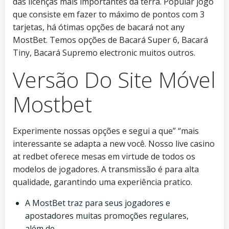
das licenças mais importantes da terra. Popular jogo
que consiste em fazer to máximo de pontos com 3
tarjetas, há ótimas opções de bacará not any
MostBet. Temos opções de Bacará Super 6, Bacará
Tiny, Bacará Supremo electronic muitos outros.
Versão Do Site Móvel
Mostbet
Experimente nossas opções e segui a que” “mais
interessante se adapta a new você. Nosso live casino
at redbet oferece mesas em virtude de todos os
modelos de jogadores. A transmissão é para alta
qualidade, garantindo uma experiência pratico.
A MostBet traz para seus jogadores e
apostadores muitas promoções regulares,
além de