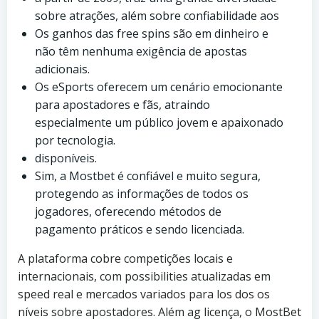
sobre atrações, além sobre confiabilidade aos
Os ganhos das free spins são em dinheiro e
não têm nenhuma exigência de apostas
adicionais.
Os eSports oferecem um cenário emocionante
para apostadores e fãs, atraindo
especialmente um público jovem e apaixonado
por tecnologia.
disponíveis.
Sim, a Mostbet é confiável e muito segura,
protegendo as informações de todos os
jogadores, oferecendo métodos de
pagamento práticos e sendo licenciada.
A plataforma cobre competições locais e
internacionais, com possibilities atualizadas em
speed real e mercados variados para los dos os
níveis sobre apostadores. Além ag licença, o MostBet