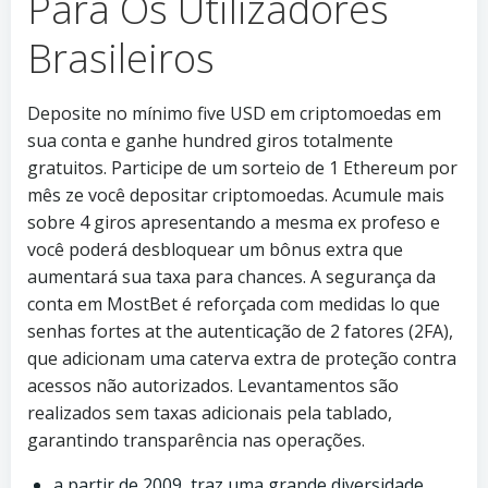
Para Os Utilizadores
Brasileiros
Deposite no mínimo five USD em criptomoedas em
sua conta e ganhe hundred giros totalmente
gratuitos. Participe de um sorteio de 1 Ethereum por
mês ze você depositar criptomoedas. Acumule mais
sobre 4 giros apresentando a mesma ex profeso e
você poderá desbloquear um bônus extra que
aumentará sua taxa para chances. A segurança da
conta em MostBet é reforçada com medidas lo que
senhas fortes at the autenticação de 2 fatores (2FA),
que adicionam uma caterva extra de proteção contra
acessos não autorizados. Levantamentos são
realizados sem taxas adicionais pela tablado,
garantindo transparência nas operações.
a partir de 2009, traz uma grande diversidade