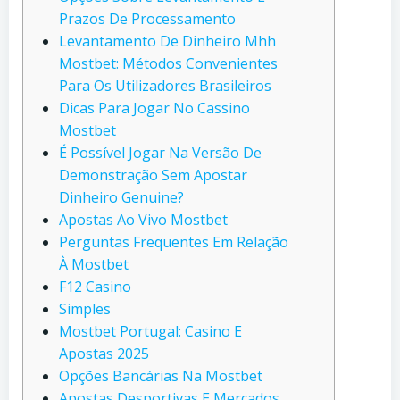
Prazos De Processamento
Levantamento De Dinheiro Mhh
Mostbet: Métodos Convenientes
Para Os Utilizadores Brasileiros
Dicas Para Jogar No Cassino
Mostbet
É Possível Jogar Na Versão De
Demonstração Sem Apostar
Dinheiro Genuine?
Apostas Ao Vivo Mostbet
Perguntas Frequentes Em Relação
À Mostbet
F12 Casino
Simples
Mostbet Portugal: Casino E
Apostas 2025
Opções Bancárias Na Mostbet
Apostas Desportivas E Mercados