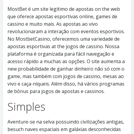
MostBet é um site legítimo de apostas on the web
que oferece apostas esportivas online, games de
cassino e muito mais. As apostas ao vivo
revolucionaram a interação com eventos esportivos.
No MostbetCasino, oferecemos uma variedade de
apostas esportivas at the jogos de cassino. Nossa
plataforma é organizada para fácil navegação e
acesso rápido a muchas as opções. O site aumenta a
new probabilidade de ganhar dinheiro não só com o
game, mas também com jogos de cassino, mesas ao
vivo e caça-níqueis. Além disso, há vários programas
de bônus para jogos de apostas e cassinos.
Simples
Aventure-se na selva possuindo civilizações antigas,
besuch naves espaciais em galáxias desconhecidas