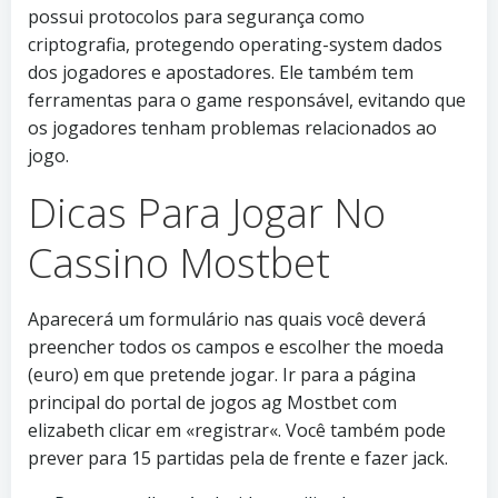
possui protocolos para segurança como
criptografia, protegendo operating-system dados
dos jogadores e apostadores. Ele também tem
ferramentas para o game responsável, evitando que
os jogadores tenham problemas relacionados ao
jogo.
Dicas Para Jogar No
Cassino Mostbet
Aparecerá um formulário nas quais você deverá
preencher todos os campos e escolher the moeda
(euro) em que pretende jogar. Ir para a página
principal do portal de jogos ag Mostbet com
elizabeth clicar em «registrar«. Você também pode
prever para 15 partidas pela de frente e fazer jack.