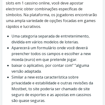
slots em 1 cassino online, você deve apostar
electronic obter combinações específicas de
símbolos. Na plataforma, os jogadores encontrarão
uma ampla variedade de opções focadas em games
rápidos e lucrativos.
Uma categoria separada de entretenimento,
dividida em vários modelos de loterias.
Aparecerá um formulário onde você deverá
preencher todos os campos e escolher a new
moeda (euro) em que pretende jogar.
baixar o aplicativo, por contar com” “alguma
versão adaptada.
Similar a new esta característica sobre
privacidade e estabilidade e outras revisões da
Mostbet, to site poderia ser chamado de site
seguro de esportes e as apostas em cassinos
são quase seguras.