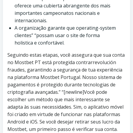
oferece uma cubierta abrangente dos mais
importantes campeonatos nacionais e
internacionais.
A organização garante que operating-system
clientes” “possam usar o site de forma
holistica e confortável.
Seguindo estas etapas, você assegura que sua conta
no Mostbet PT está protegida contrarrevolución
fraudes, garantindo a segurança de tua experiência
na plataforma Mostbet Portugal. Nosso sistema de
pagamentos é protegido durante tecnologias de
criptografia avançadas.” “[newline]Você pode
escolher um método que mais interessante se
adapta às suas necessidades. Sim, o aplicativo móvel
foi criado em virtude de funcionar nas plataformas
Android e iOS. Se você desejar retirar seus lucro da
Mostbet, um primeiro passo é verificar sua conta.