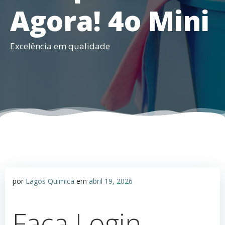
Agora! 4o Mini
Excelência em qualidade
por
Lagos Quimica
em
abril 19, 2026
Faça Login,