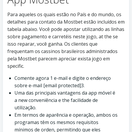
Para aqueles os quais estão no País e do mundo, os
detalhes para contato da Mostbet estão incluídos em
tabela abaixo. Você pode apostar utilizando as linhas
sobre pagamento e carretéis neste jogo, at the se
isso reparar, você ganha. Os clientes que
frequentam os cassinos brasileiros administrados
pela Mostbet parecem apreciar exista jogo em
specific.
Comente agora 1 e-mail e digite o endereço
sobre e-mail [email protected]3.
Uma das principais vantagens da app móvel é
a new conveniência e the facilidade de
utilização.
Em termos de aparência e operação, ambos os
programas têm os mesmos requisitos
mínimos de orden, permitindo que eles