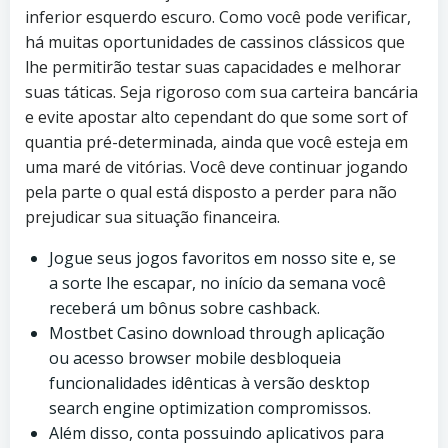
inferior esquerdo escuro. Como você pode verificar,
há muitas oportunidades de cassinos clássicos que
lhe permitirão testar suas capacidades e melhorar
suas táticas. Seja rigoroso com sua carteira bancária
e evite apostar alto cependant do que some sort of
quantia pré-determinada, ainda que você esteja em
uma maré de vitórias. Você deve continuar jogando
pela parte o qual está disposto a perder para não
prejudicar sua situação financeira.
Jogue seus jogos favoritos em nosso site e, se
a sorte lhe escapar, no início da semana você
receberá um bônus sobre cashback.
Mostbet Casino download through aplicação
ou acesso browser mobile desbloqueia
funcionalidades idênticas à versão desktop
search engine optimization compromissos.
Além disso, conta possuindo aplicativos para