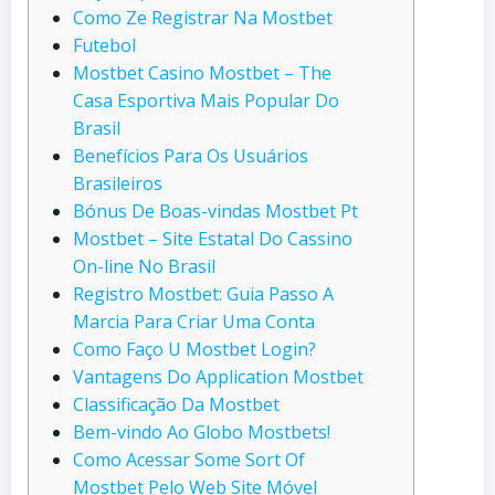
Como Ze Registrar Na Mostbet
Futebol
Mostbet Casino Mostbet – The
Casa Esportiva Mais Popular Do
Brasil
Benefícios Para Os Usuários
Brasileiros
Bónus De Boas-vindas Mostbet Pt
Mostbet – Site Estatal Do Cassino
On-line No Brasil
Registro Mostbet: Guia Passo A
Marcia Para Criar Uma Conta
Como Faço U Mostbet Login?
Vantagens Do Application Mostbet
Classificação Da Mostbet
Bem-vindo Ao Globo Mostbets!
Como Acessar Some Sort Of
Mostbet Pelo Web Site Móvel