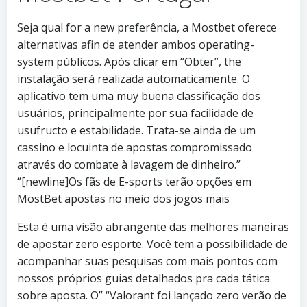
Seja qual for a new preferência, a Mostbet oferece
alternativas afin de atender ambos operating-
system públicos. Após clicar em “Obter”, the
instalação será realizada automaticamente. O
aplicativo tem uma muy buena classificação dos
usuários, principalmente por sua facilidade de
usufructo e estabilidade. Trata-se ainda de um
cassino e locuinta de apostas compromissado
através do combate à lavagem de dinheiro.”
“[newline]Os fãs de E-sports terão opções em
MostBet apostas no meio dos jogos mais
Esta é uma visão abrangente das melhores maneiras
de apostar zero esporte. Você tem a possibilidade de
acompanhar suas pesquisas com mais pontos com
nossos próprios guias detalhados pra cada tática
sobre aposta. O” “Valorant foi lançado zero verão de