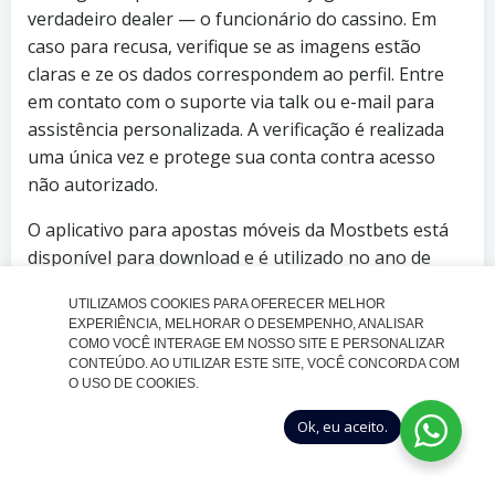
verdadeiro dealer — o funcionário do cassino. Em
caso para recusa, verifique se as imagens estão
claras e ze os dados correspondem ao perfil. Entre
em contato com o suporte via talk ou e-mail para
assistência personalizada. A verificação é realizada
uma única vez e protege sua conta contra acesso
não autorizado.
O aplicativo para apostas móveis da Mostbets está
disponível para download e é utilizado no ano de
dispositivos móveis la cual executam os sistemas
UTILIZAMOS COOKIES PARA OFERECER MELHOR
operacionais Android e iOS, assim asi como em
EXPERIÊNCIA, MELHORAR O DESEMPENHO, ANALISAR
tablets. Em termos de aparência e operação, los dos
COMO VOCÊ INTERAGE EM NOSSO SITE E PERSONALIZAR
CONTEÚDO. AO UTILIZAR ESTE SITE, VOCÊ CONCORDA COM
os programas têm os mesmos requisitos mínimos de
O USO DE COOKIES.
libro, permitindo que eles funcionem sem problemas
em” “qualquer dispositivo. Você possui um
Ok, eu aceito.
dispositivo android ou IOS elizabeth deseja instalar u
aplicativo para jogar com comodidade? Para