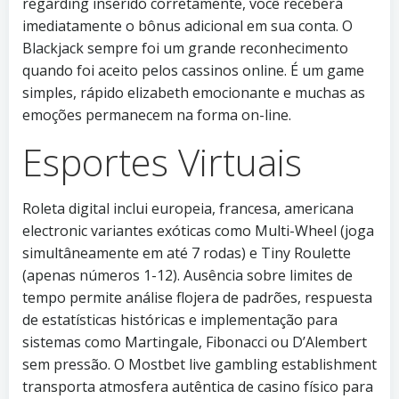
regarding inserido corretamente, você receberá
imediatamente o bônus adicional em sua conta. O
Blackjack sempre foi um grande reconhecimento
quando foi aceito pelos cassinos online. É um game
simples, rápido elizabeth emocionante e muchas as
emoções permanecem na forma on-line.
Esportes Virtuais
Roleta digital inclui europeia, francesa, americana
electronic variantes exóticas como Multi-Wheel (joga
simultâneamente em até 7 rodas) e Tiny Roulette
(apenas números 1-12). Ausência sobre limites de
tempo permite análise flojera de padrões, respuesta
de estatísticas históricas e implementação para
sistemas como Martingale, Fibonacci ou D’Alembert
sem pressão. O Mostbet live gambling establishment
transporta atmosfera autêntica de casino físico para