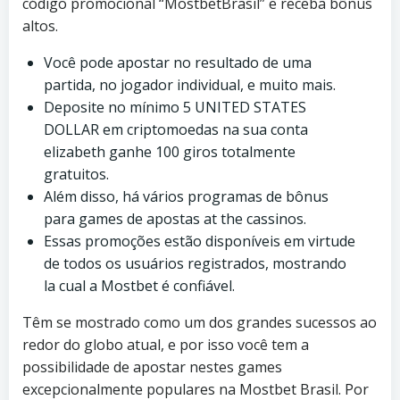
código promocional “MostbetBrasil” e receba bônus
altos.
Você pode apostar no resultado de uma
partida, no jogador individual, e muito mais.
Deposite no mínimo 5 UNITED STATES
DOLLAR em criptomoedas na sua conta
elizabeth ganhe 100 giros totalmente
gratuitos.
Além disso, há vários programas de bônus
para games de apostas at the cassinos.
Essas promoções estão disponíveis em virtude
de todos os usuários registrados, mostrando
la cual a Mostbet é confiável.
Têm se mostrado como um dos grandes sucessos ao
redor do globo atual, e por isso você tem a
possibilidade de apostar nestes games
excepcionalmente populares na Mostbet Brasil. Por