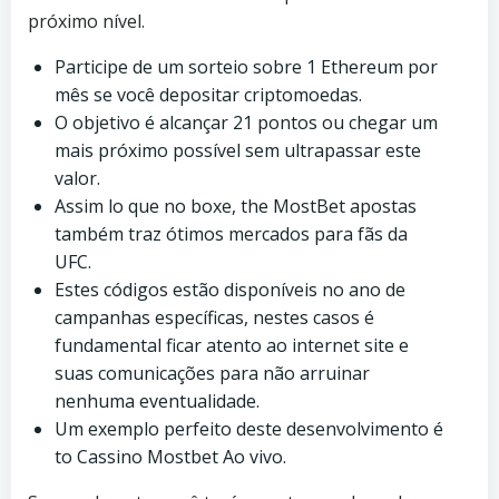
próximo nível.
Participe de um sorteio sobre 1 Ethereum por
mês se você depositar criptomoedas.
O objetivo é alcançar 21 pontos ou chegar um
mais próximo possível sem ultrapassar este
valor.
Assim lo que no boxe, the MostBet apostas
também traz ótimos mercados para fãs da
UFC.
Estes códigos estão disponíveis no ano de
campanhas específicas, nestes casos é
fundamental ficar atento ao internet site e
suas comunicações para não arruinar
nenhuma eventualidade.
Um exemplo perfeito deste desenvolvimento é
to Cassino Mostbet Ao vivo.