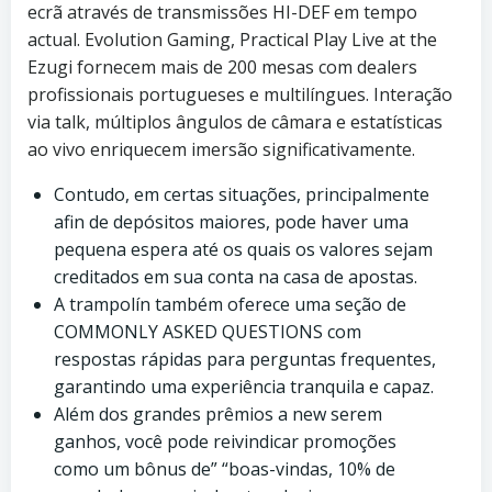
ecrã através de transmissões HI-DEF em tempo
actual. Evolution Gaming, Practical Play Live at the
Ezugi fornecem mais de 200 mesas com dealers
profissionais portugueses e multilíngues. Interação
via talk, múltiplos ângulos de câmara e estatísticas
ao vivo enriquecem imersão significativamente.
Contudo, em certas situações, principalmente
afin de depósitos maiores, pode haver uma
pequena espera até os quais os valores sejam
creditados em sua conta na casa de apostas.
A trampolín também oferece uma seção de
COMMONLY ASKED QUESTIONS com
respostas rápidas para perguntas frequentes,
garantindo uma experiência tranquila e capaz.
Além dos grandes prêmios a new serem
ganhos, você pode reivindicar promoções
como um bônus de” “boas-vindas, 10% de