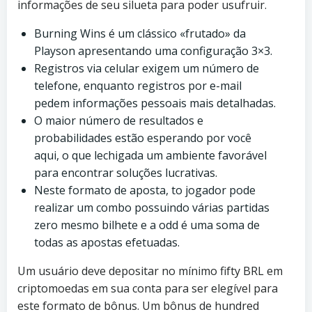
informações de seu silueta para poder usufruir.
Burning Wins é um clássico «frutado» da
Playson apresentando uma configuração 3×3.
Registros via celular exigem um número de
telefone, enquanto registros por e-mail
pedem informações pessoais mais detalhadas.
O maior número de resultados e
probabilidades estão esperando por você
aqui, o que lechigada um ambiente favorável
para encontrar soluções lucrativas.
Neste formato de aposta, to jogador pode
realizar um combo possuindo várias partidas
zero mesmo bilhete e a odd é uma soma de
todas as apostas efetuadas.
Um usuário deve depositar no mínimo fifty BRL em
criptomoedas em sua conta para ser elegível para
este formato de bônus. Um bônus de hundred