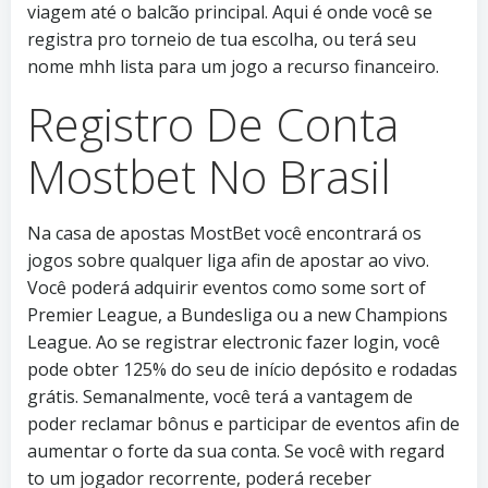
viagem até o balcão principal. Aqui é onde você se
registra pro torneio de tua escolha, ou terá seu
nome mhh lista para um jogo a recurso financeiro.
Registro De Conta
Mostbet No Brasil
Na casa de apostas MostBet você encontrará os
jogos sobre qualquer liga afin de apostar ao vivo.
Você poderá adquirir eventos como some sort of
Premier League, a Bundesliga ou a new Champions
League. Ao se registrar electronic fazer login, você
pode obter 125% do seu de início depósito e rodadas
grátis. Semanalmente, você terá a vantagem de
poder reclamar bônus e participar de eventos afin de
aumentar o forte da sua conta. Se você with regard
to um jogador recorrente, poderá receber