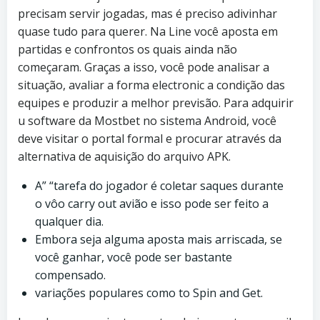
precisam servir jogadas, mas é preciso adivinhar
quase tudo para querer. Na Line você aposta em
partidas e confrontos os quais ainda não
começaram. Graças a isso, você pode analisar a
situação, avaliar a forma electronic a condição das
equipes e produzir a melhor previsão. Para adquirir
u software da Mostbet no sistema Android, você
deve visitar o portal formal e procurar através da
alternativa de aquisição do arquivo APK.
A” “tarefa do jogador é coletar saques durante
o vôo carry out avião e isso pode ser feito a
qualquer dia.
Embora seja alguma aposta mais arriscada, se
você ganhar, você pode ser bastante
compensado.
variações populares como to Spin and Get.