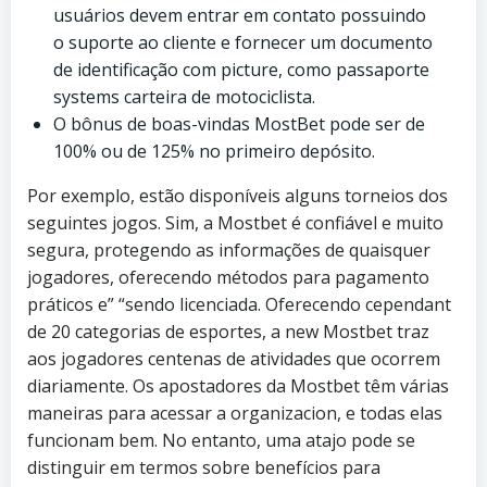
usuários devem entrar em contato possuindo
o suporte ao cliente e fornecer um documento
de identificação com picture, como passaporte
systems carteira de motociclista.
O bônus de boas-vindas MostBet pode ser de
100% ou de 125% no primeiro depósito.
Por exemplo, estão disponíveis alguns torneios dos
seguintes jogos. Sim, a Mostbet é confiável e muito
segura, protegendo as informações de quaisquer
jogadores, oferecendo métodos para pagamento
práticos e” “sendo licenciada. Oferecendo cependant
de 20 categorias de esportes, a new Mostbet traz
aos jogadores centenas de atividades que ocorrem
diariamente. Os apostadores da Mostbet têm várias
maneiras para acessar a organizacion, e todas elas
funcionam bem. No entanto, uma atajo pode se
distinguir em termos sobre benefícios para