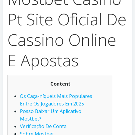
Pt Site Oficial De
Cassino Online
E Apostas
Content
Os Caça-níqueis Mais Populares
Entre Os Jogadores Em 2025
Posso Baixar Um Aplicativo
Mostbet?
Verificação De Conta
Sobre Mostbet