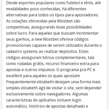
Desde esportes populares como futebol e tênis, até
modalidades poco conhecidas, há diferentes
alternativas para todos os tipos para apostadores.
As cotações oferecidas pela Mostbet são
competitivas, assegurando boas possibilidades
sobre lucro. Para aqueles que buscam incrementar
seus ganhos, a new Mostbet oferece códigos
promocionais capazes de serem utilizados durante o
cadastro systems ao realizar depósitos. Estes
códigos asseguram bônus complementares, tais
como rodadas grátis, recurso financeiro extra para
apostas e outros impulsos. O programa pra PC é
excellent para aqueles os quais apostam
frequentemente elizabeth desejam uma forma mais
simples elizabeth ágil de visitar o site, sem depender
exclusivamente sobre navegadores. Algumas
características do aplicativo incluem login
automático, histórico de apostas detalhado e