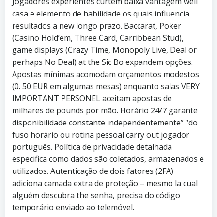
Jogadores experientes curtem baixa vantagem weil
casa e elemento de habilidade os quais influencia
resultados a new longo prazo. Baccarat, Poker
(Casino Hold’em, Three Card, Carribbean Stud),
game displays (Crazy Time, Monopoly Live, Deal or
perhaps No Deal) at the Sic Bo expandem opções.
Apostas mínimas acomodam orçamentos modestos
(0. 50 EUR em algumas mesas) enquanto salas VERY
IMPORTANT PERSONEL aceitam apostas de
milhares de pounds por mão. Horário 24/7 garante
disponibilidade constante independentemente” “do
fuso horário ou rotina pessoal carry out jogador
português. Política de privacidade detalhada
especifica como dados são coletados, armazenados e
utilizados. Autenticação de dois fatores (2FA)
adiciona camada extra de proteção – mesmo la cual
alguém descubra the senha, precisa do código
temporário enviado ao telemóvel.