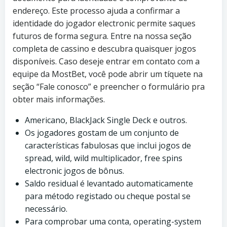
endereço. Este processo ajuda a confirmar a
identidade do jogador electronic permite saques
futuros de forma segura. Entre na nossa seção
completa de cassino e descubra quaisquer jogos
disponíveis. Caso deseje entrar em contato com a
equipe da MostBet, você pode abrir um tíquete na
seção “Fale conosco” e preencher o formulário pra
obter mais informações.
Americano, BlackJack Single Deck e outros.
Os jogadores gostam de um conjunto de
características fabulosas que inclui jogos de
spread, wild, wild multiplicador, free spins
electronic jogos de bônus.
Saldo residual é levantado automaticamente
para método registado ou cheque postal se
necessário.
Para comprobar uma conta, operating-system