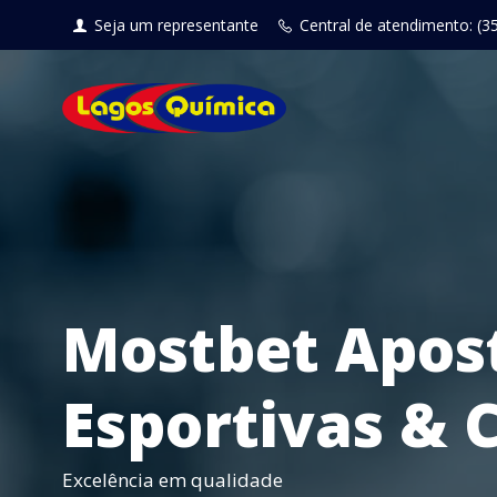
Pular
Seja um representante
Central de atendimento: (3
para
o
conteúdo
Mostbet Apos
Esportivas & 
Excelência em qualidade