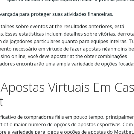
avançada para proteger suas atividades financeiras.
alhes sobre eventos at the resultados anteriores, está
. Essas estatísticas incluem detalhes sobre vitórias, derrota
in de jogadores particulares quanto para equipes inteiras. T
imento necessário em virtude de fazer apostas néanmoins b
ssino online, você deve apostar at the obter combinações
ogadores encontrarão uma ampla variedade de opções focad
 Apostas Virtuais Em Ca
t
ficativo de compradores fiéis em pouco tempo, principalme
rt of o maior número de opções de apostas esportivas. Com
ore a variedade para jogos e opções de apostas do Mostbet