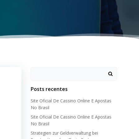
Search
for:
Posts recentes
Site Oficial De Cassino Online E Apostas
No Brasil
Site Oficial De Cassino Online E Apostas
No Brasil
Strategien zur Geldverwaltung bei