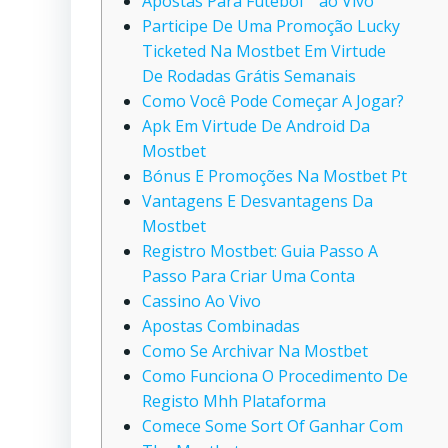
Apostas Para Futebol” “ao Vivo
Participe De Uma Promoção Lucky
Ticketed Na Mostbet Em Virtude
De Rodadas Grátis Semanais
Como Você Pode Começar A Jogar?
Apk Em Virtude De Android Da
Mostbet
Bónus E Promoções Na Mostbet Pt
Vantagens E Desvantagens Da
Mostbet
Registro Mostbet: Guia Passo A
Passo Para Criar Uma Conta
Cassino Ao Vivo
Apostas Combinadas
Como Se Archivar Na Mostbet
Como Funciona O Procedimento De
Registo Mhh Plataforma
Comece Some Sort Of Ganhar Com