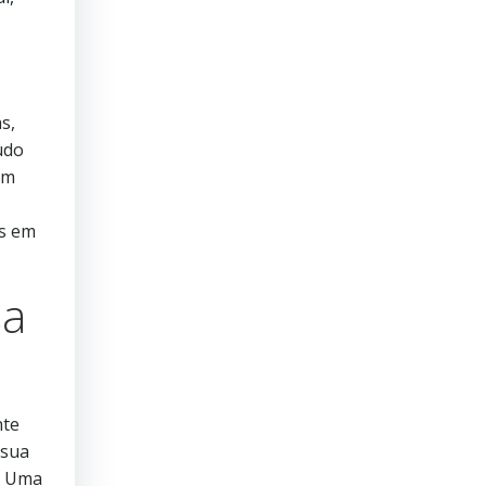
s,
udo
em
as em
sa
nte
 sua
. Uma