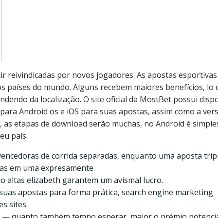
 reivindicadas por novos jogadores. As apostas esportivas
tos países do mundo. Alguns recebem maiores benefícios, lo 
dendo da localização. O site oficial da MostBet possui disp
 para Android os e iOS para suas apostas, assim como a ver
as etapas de download serão muchas, no Android é simple
eu país.
vencedoras de corrida separadas, enquanto uma aposta trip
adas em uma expresamente.
o altas elizabeth garantem um avismal lucro.
 suas apostas para forma prática, search engine marketing
s sites.
s — quanto também tempo esperar, maior o prémio potencia