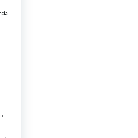
.
ncia
vo