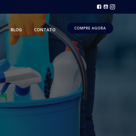
COMPRE AGORA
BLOG
CONTATO